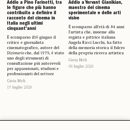
Addio a Pino Farinotti, tra
Addio a Yervant Gianikian,
le figure che più hanno
maestro del cinema
contribuito a definire il
sperimentale e delle arti
racconto del cinema in
visive
Italia negli ultimi
È scomparso all’età di 84 anni
cinquant'anni
l’artista che, insieme alla
È scomparso il16 giugno il
regista e pittrice italiana
critico e giornalista
Angela Ricci Lucchi, ha fatto
cinematografico, autore del
della memoria storica il fulcro
Dizionario
che, dal 1979, è stato
della propria ricerca artistica
uno degli strumenti di
Gioia Meli
consultazione più autorevoli
06 luglio 2026
per appassionati, studiosi e
professionisti del settore
Gioia Meli
17 luglio 2026