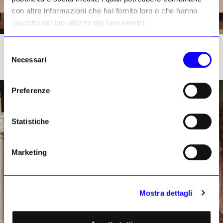
con altre informazioni che hai fornito loro o che hanno
raccolto dal tuo utilizzo dei loro servizi.
GUCCI_GUCCI MEMORIA by DEMNA
Selezione
Necessari
del
consenso
Preferenze
Statistiche
Marketing
Mostra dettagli