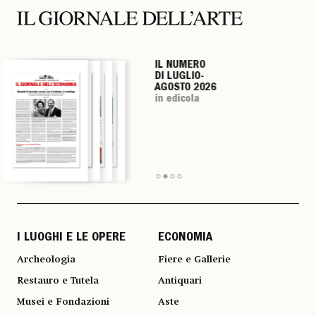
IL NUMERO
IL NUMERO
IL NUMERO
IL NUMERO
DI LUGLIO-
DI LUGLIO-
DI LUGLIO-
DI LUGLIO-
AGOSTO 2026
AGOSTO 2026
AGOSTO 2026
AGOSTO 2026
in edicola
in edicola
in edicola
in edicola
I LUOGHI E LE OPERE
ECONOMIA
Archeologia
Fiere e Gallerie
Restauro e Tutela
Antiquari
Musei e Fondazioni
Aste