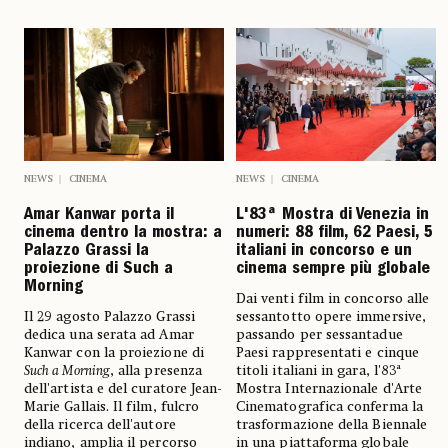
NEWS
CINEMA
NEWS
CINEMA
Amar Kanwar porta il
L'83ª Mostra di Venezia in
cinema dentro la mostra: a
numeri: 88 film, 62 Paesi, 5
Palazzo Grassi la
italiani in concorso e un
proiezione di Such a
cinema sempre più globale
Morning
Dai venti film in concorso alle
Il 29 agosto Palazzo Grassi
sessantotto opere immersive,
dedica una serata ad Amar
passando per sessantadue
Kanwar con la proiezione di
Paesi rappresentati e cinque
Such a Morning
, alla presenza
titoli italiani in gara, l'83ª
dell'artista e del curatore Jean-
Mostra Internazionale d'Arte
Marie Gallais. Il film, fulcro
Cinematografica conferma la
della ricerca dell'autore
trasformazione della Biennale
indiano, amplia il percorso
in una piattaforma globale