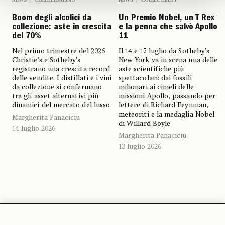
Boom degli alcolici da
Un Premio Nobel, un T Rex
collezione: aste in crescita
e la penna che salvò Apollo
del 70%
11
Nel primo trimestre del 2026
Il 14 e 15 luglio da Sotheby’s
Christie's e Sotheby's
New York va in scena una delle
registrano una crescita record
aste scientifiche più
delle vendite. I distillati e i vini
spettacolari: dai fossili
da collezione si confermano
milionari ai cimeli delle
tra gli asset alternativi più
missioni Apollo, passando per
dinamici del mercato del lusso
lettere di Richard Feynman,
meteoriti e la medaglia Nobel
Margherita Panaciciu
di Willard Boyle
14 luglio 2026
Margherita Panaciciu
13 luglio 2026