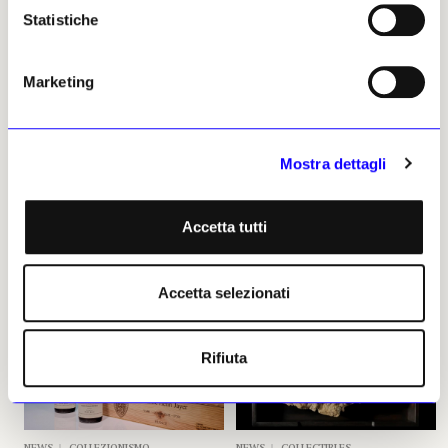
Statistiche
Artissima 2026: 183
Hauser & Wirth apre a Palo
gallerie da 35 Paesi all’Oval
Alto con Calder e O’Keeffe
Lingotto
La mostra inaugurale
Marketing
La fiera presenterà una scena
indagherà amicizia, intuizioni
internazionale sempre in
condivise e corrispondenze
trasformazione tra presenze
nascoste tra due giganti del
storiche, nuove energie e
modernismo americano
Mostra dettagli
geografie artistiche
Margherita Panaciciu
emergenti
15 luglio 2026
Margherita Panaciciu
Accetta tutti
17 luglio 2026
Accetta selezionati
Rifiuta
NEWS
COLLEZIONISMO
NEWS
COLLECTIBLES