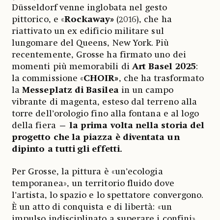
Düsseldorf venne inglobata nel gesto
pittorico, e «
Rockaway»
(2016), che ha
riattivato un ex edificio militare sul
lungomare del Queens, New York. Più
recentemente, Grosse ha firmato uno dei
momenti più memorabili di
Art Basel 2025
:
la commissione «
CHOIR»
, che ha trasformato
la
Messeplatz di Basilea
in un campo
vibrante di magenta, esteso dal terreno alla
torre dell’orologio fino alla fontana e al logo
della fiera —
la prima volta nella storia del
progetto che la piazza è diventata un
dipinto a tutti gli effetti.
Per Grosse, la pittura è «un’ecologia
temporanea», un territorio fluido dove
l’artista, lo spazio e lo spettatore convergono.
È un atto di conquista e di libertà: «un
impulso indisciplinato a superare i confini»,