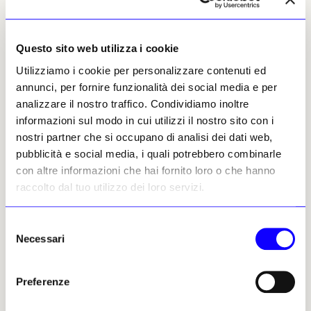
Questo sito web utilizza i cookie
Utilizziamo i cookie per personalizzare contenuti ed
annunci, per fornire funzionalità dei social media e per
Margherita Panaciciu
analizzare il nostro traffico. Condividiamo inoltre
Leggi i suoi articoli
informazioni sul modo in cui utilizzi il nostro sito con i
nostri partner che si occupano di analisi dei dati web,
pubblicità e social media, i quali potrebbero combinarle
Altri articoli dell'autore
con altre informazioni che hai fornito loro o che hanno
raccolto dal tuo utilizzo dei loro servizi.
Selezione
Necessari
del
consenso
Preferenze
NEWS
ARTE CONTEMPORANEA
NEWS
FIERE E GALLERIE