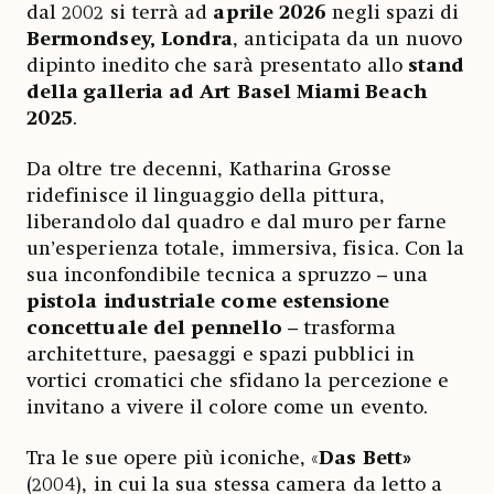
dal 2002 si terrà ad
aprile 2026
negli spazi di
Bermondsey, Londra
, anticipata da un nuovo
dipinto inedito che sarà presentato allo
stand
della galleria ad Art Basel Miami Beach
2025
.
Da oltre tre decenni, Katharina Grosse
ridefinisce il linguaggio della pittura,
liberandolo dal quadro e dal muro per farne
un’esperienza totale, immersiva, fisica. Con la
sua inconfondibile tecnica a spruzzo – una
pistola industriale come estensione
concettuale del pennello
– trasforma
architetture, paesaggi e spazi pubblici in
vortici cromatici che sfidano la percezione e
invitano a vivere il colore come un evento.
Tra le sue opere più iconiche, «
Das Bett»
(2004), in cui la sua stessa camera da letto a