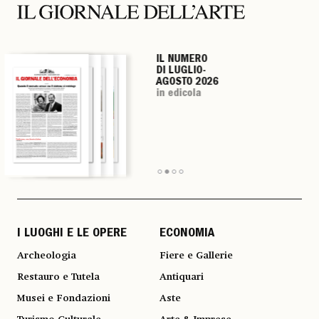
IL NUMERO
IL NUMERO
IL NUMERO
IL NUMERO
DI LUGLIO-
DI LUGLIO-
DI LUGLIO-
DI LUGLIO-
AGOSTO 2026
AGOSTO 2026
AGOSTO 2026
AGOSTO 2026
in edicola
in edicola
in edicola
in edicola
I LUOGHI E LE OPERE
ECONOMIA
Archeologia
Fiere e Gallerie
Restauro e Tutela
Antiquari
Musei e Fondazioni
Aste