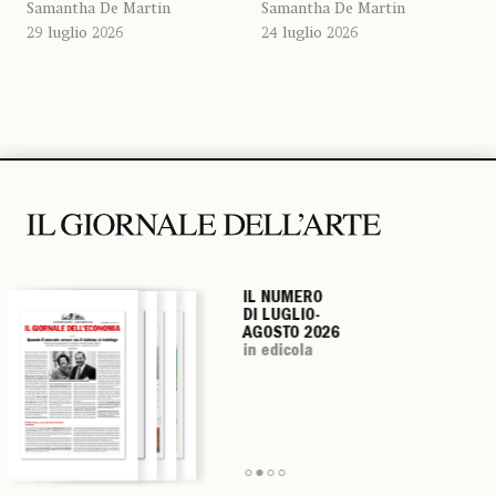
Samantha De Martin
Samantha De Martin
24 luglio 2026
29 luglio 2026
IL NUMERO
IL NUMERO
IL NUMERO
IL NUMERO
DI LUGLIO-
DI LUGLIO-
DI LUGLIO-
DI LUGLIO-
AGOSTO 2026
AGOSTO 2026
AGOSTO 2026
AGOSTO 2026
in edicola
in edicola
in edicola
in edicola