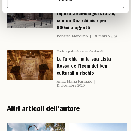
La Turchia ha «tracciato» i suoi
reperti archeologici statali,
con un Dna chimico per
600mila oggetti
Roberto Mercuzio
31 marzo 2026
Notizie politiche e professionali
La Turchia ha la sua Lista
Rossa dell’Icom dei beni
culturali a rischio
Anna Maria Farinato
11 dicembre 2025
Altri articoli dell'autore