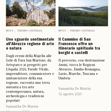
NEWS
TURISMO CULTURALE
NEWS
TURISMO CULTURALE
Uno sguardo sentimentale
Il Cammino di San
all’Abruzzo regione di arte
Francesco offre un
e natura
itinerario spirituale tra
borghi e castelli
Dagli eremi della Majella alle
Gole di Fara San Martino, da
Il percorso, con destinazione
Arteparco ai progetti per
Assisi, tocca le Regioni
L’Aquila 2026, Paride Vitale,
Abruzzo, Emilia-Romagna,
imprenditore, comunicatore e
Lazio, Marche, Toscana e
ambasciatore della sua
Umbria
regione, racconta una terra
autentica tra arte
Samantha De Martin
contemporanea, natura,
02 agosto 2026
archeologia e tradizioni
popolari
Samantha De Martin