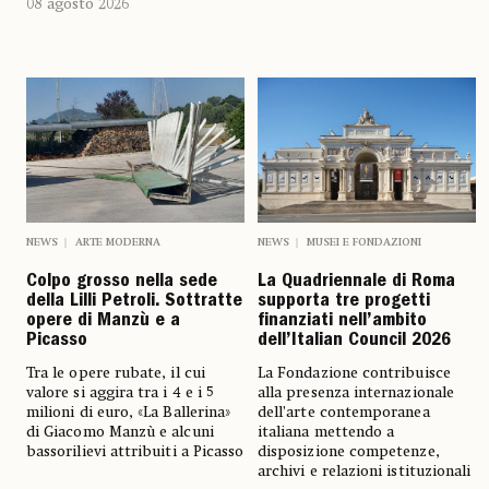
08 agosto 2026
NEWS
MUSEI E FONDAZIONI
NEWS
ARTE MODERNA
La Quadriennale di Roma
Colpo grosso nella sede
supporta tre progetti
della Lilli Petroli. Sottratte
finanziati nell’ambito
opere di Manzù e a
dell’Italian Council 2026
Picasso
La Fondazione contribuisce
Tra le opere rubate, il cui
alla presenza internazionale
valore si aggira tra i 4 e i 5
dell’arte contemporanea
milioni di euro, «La Ballerina»
italiana mettendo a
di Giacomo Manzù e alcuni
disposizione competenze,
bassorilievi attribuiti a Picasso
archivi e relazioni istituzionali