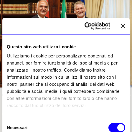
Questo sito web utilizza i cookie
Utilizziamo i cookie per personalizzare contenuti ed
annunci, per fornire funzionalità dei social media e per
analizzare il nostro traffico. Condividiamo inoltre
informazioni sul modo in cui utilizzi il nostro sito con i
nostri partner che si occupano di analisi dei dati web,
pubblicità e social media, i quali potrebbero combinarle
Il ministro Alessandro Giuli e il ministro della Cultura e del Turismo della Repubblica di
con altre informazioni che hai fornito loro o che hanno
Turchia, Mehmet Nuri Ersoy, durante l'incontro a Roma
raccolto dal tuo utilizzo dei loro servizi.
Selezione
Necessari
Samantha De Martin, 12
del