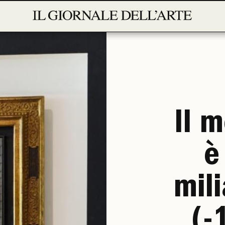
Il m
è
mil
(-