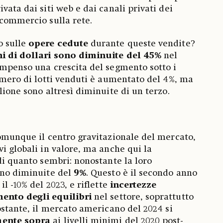
vata dai siti web e dai canali privati dei
 commercio sulla rete.
o sulle
opere cedute
durante queste vendite?
ni di dollari sono diminuite del 45%
nel
ompenso una crescita del segmento sotto i
numero di lotti venduti è aumentato del 4%, ma
lione sono altresì diminuite di un terzo.
munque il centro gravitazionale del mercato,
vi globali in valore, ma anche qui la
di quanto sembri: nonostante la loro
ono diminuite del
9%
. Questo è il secondo anno
il -10% del 2023, e riflette
incertezze
ento degli equilibri
nel settore, soprattutto
ostante, il mercato americano del 2024 si
ente sopra
ai livelli minimi del 2020 post-