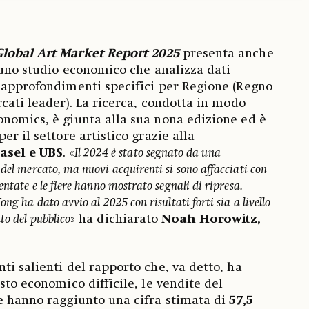
Global Art Market Report 2025
presenta anche
i uno studio economico che analizza dati
 approfondimenti specifici per Regione (Regno
cati leader). La ricerca, condotta in modo
nomics, è giunta alla sua nona edizione ed è
er il settore artistico grazie alla
Basel e UBS
. «
Il 2024 è stato segnato da una
del mercato, ma nuovi acquirenti si sono affacciati con
entate e le fiere hanno mostrato segnali di ripresa.
ng ha dato avvio al 2025 con risultati forti sia a livello
to del pubblico
» ha dichiarato
Noah Horowitz,
ti salienti del rapporto che, va detto, ha
sto economico difficile, le vendite del
e hanno raggiunto una cifra stimata di
57,5