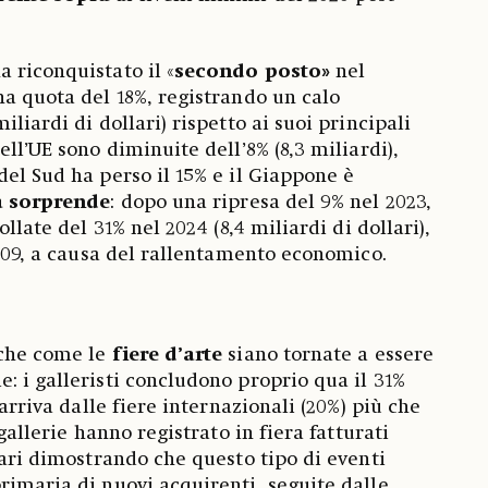
a riconquistato il «
secondo posto»
nel
na quota del 18%, registrando un calo
iliardi di dollari) rispetto ai suoi principali
ell’UE sono diminuite dell’8% (8,3 miliardi),
del Sud ha perso il 15% e il Giappone è
a sorprende
: dopo una ripresa del 9% nel 2023,
ollate del 31% nel 2024 (8,4 miliardi di dollari),
2009, a causa del rallentamento economico.
nche come le
fiere d’arte
siano tornate a essere
: i galleristi concludono proprio qua il 31%
 arriva dalle fiere internazionali (20%) più che
 gallerie hanno registrato in fiera fatturati
lari dimostrando che questo tipo di eventi
rimaria di nuovi acquirenti, seguite dalle