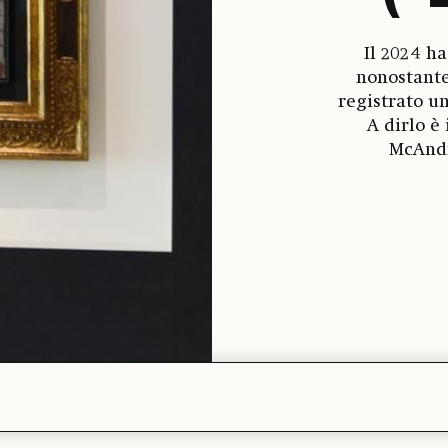
Il 2024 h
nonostante
registrato u
A dirlo è
McAndr