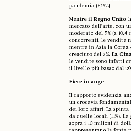
pandemia (+18%).
Mentre il
Regno Unito
h
mercato dell’arte, con u
moderato del 5% (a 10,4 m
concorrenti, le vendite n
mentre in Asia la Corea 
cresciuto del 2%.
La Cin
le vendite sono infatti cr
il livello più basso dal 
Fiere in auge
Il rapporto evidenzia a
un crocevia fondamentale
dei loro affari. La spinta
da quelle locali (11%). Le
sopra i 10 milioni di dol
rappresentano la fonte p