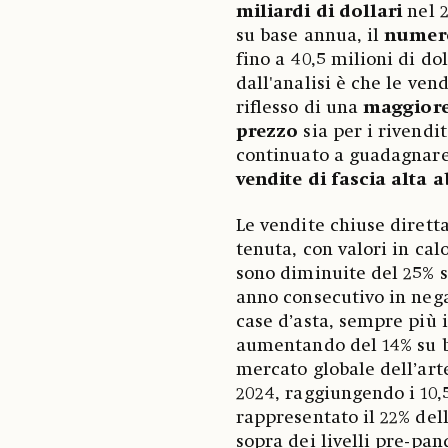
miliardi di dollari
nel 
su base annua, il
numero
fino a 40,5 milioni di do
dall'analisi è che le ven
riflesso di una
maggiore
prezzo
sia per i rivendi
continuato a guadagnar
vendite di fascia alta
Le vendite chiuse diret
tenuta, con valori in cal
sono diminuite del 25% s
anno consecutivo in negat
case d’asta, sempre più 
aumentando del 14% su b
mercato globale dell’art
2024, raggiungendo i 10,
rappresentato il 22% del
sopra dei livelli pre-pan