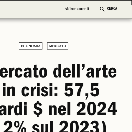
Abbonamenti
Abbonamenti
CERCA
CERCA
ECONOMIA
MERCATO
ercato dell’arte
 in crisi: 57,5
iardi $ nel 2024
12% sul 2023)