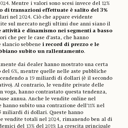
2024. Mentre i valori sono scesi invece del 12%
 di transazioni effettuate è salito del 3%
llari nel 2024. Ciò che appare evidente
dite sul mercato negli ultimi due anni siano il
 attività e dinamismo
nei segmenti a basso
tori che per le case d’asta, che hanno
e slancio sebbene
i record di prezzo e le
 abbiano subito un rallentamento
.
tamente dai dealer hanno mostrato una certa
o del 6%, mentre quelle nelle aste pubbliche
cendendo a 19 miliardi di dollari (è il secondo
ivo). Al contrario, le vendite private delle
in voga, hanno contrastato questa tendenza,
ase annua. Anche le vendite online nel
e hanno subito una contrazione dell’11% nel
5 miliardi di dollari. Queste hanno
le vendite totali nel 2024, rimanendo ben al di
demici del 13% del 2019. La crescita principale