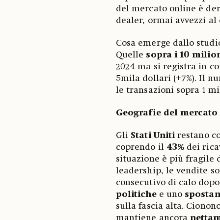
del mercato online è deri
dealer, ormai avvezzi al
Cosa emerge dallo studi
Quelle
sopra i 10 milio
2024 ma si registra in c
5mila dollari (+7%). Il 
le transazioni sopra 1 mi
Geografie del mercato
Gli
Stati Uniti
restano co
coprendo il
43%
dei rica
situazione è più fragile 
leadership, le vendite s
consecutivo di calo dopo 
politiche
e uno
spostam
sulla fascia alta. Cionon
mantiene ancora
nettam