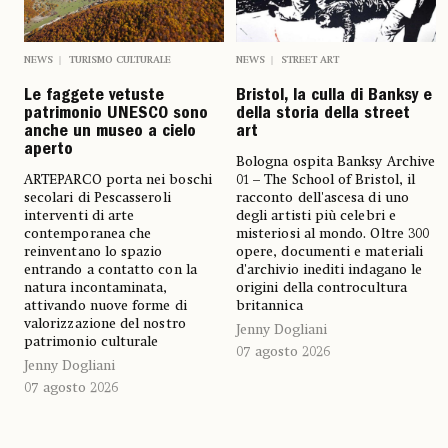
NEWS
TURISMO CULTURALE
NEWS
STREET ART
Le faggete vetuste
Bristol, la culla di Banksy e
patrimonio UNESCO sono
della storia della street
anche un museo a cielo
art
aperto
Bologna ospita Banksy Archive
ARTEPARCO porta nei boschi
01 – The School of Bristol, il
secolari di Pescasseroli
racconto dell'ascesa di uno
interventi di arte
degli artisti più celebri e
contemporanea che
misteriosi al mondo. Oltre 300
reinventano lo spazio
opere, documenti e materiali
entrando a contatto con la
d'archivio inediti indagano le
natura incontaminata,
origini della controcultura
attivando nuove forme di
britannica
valorizzazione del nostro
Jenny Dogliani
patrimonio culturale
07 agosto 2026
Jenny Dogliani
07 agosto 2026