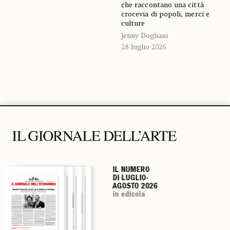
che raccontano una città
crocevia di popoli, merci e
culture
Jenny Dogliani
28 luglio 2026
IL NUMERO
IL NUMERO
IL NUMERO
IL NUMERO
DI LUGLIO-
DI LUGLIO-
DI LUGLIO-
DI LUGLIO-
AGOSTO 2026
AGOSTO 2026
AGOSTO 2026
AGOSTO 2026
in edicola
in edicola
in edicola
in edicola