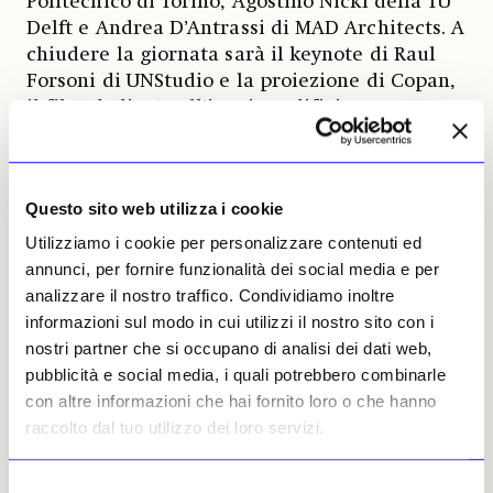
Politecnico di Torino, Agostino Nickl della TU
Delft e Andrea D’Antrassi di MAD Architects. A
chiudere la giornata sarà il keynote di Raul
Forsoni di UNStudio e la proiezione di Copan,
il film dedicato all’iconico edificio
residenziale progettato da Oscar Niemeyer a
San Paolo. La giornata conclusiva del 9 luglio
allargherà lo sguardo alle politiche europee
Questo sito web utilizza i cookie
dell’abitare. Sul palco si confronteranno Ezio
Micelli, membro dell’Housing Advisory Board
Utilizziamo i cookie per personalizzare contenuti ed
dell’Unione Europea, Michael Obrist del
annunci, per fornire funzionalità dei social media e per
Politecnico di Vienna e Joan Cambronero
analizzare il nostro traffico. Condividiamo inoltre
Fernández, responsabile dell’area Urbanistica
informazioni sul modo in cui utilizzi il nostro sito con i
e Abitazione del Comune di Barcellona.
nostri partner che si occupano di analisi dei dati web,
L’ultimo keynote è affidato all’architetta
pubblicità e social media, i quali potrebbero combinarle
catalana Anna Puigjaner, tra le voci più
con altre informazioni che hai fornito loro o che hanno
interessanti della riflessione contemporanea
raccolto dal tuo utilizzo dei loro servizi.
sulle nuove forme della vita domestica.
Accanto agli incontri, il Festival propone la
Selezione