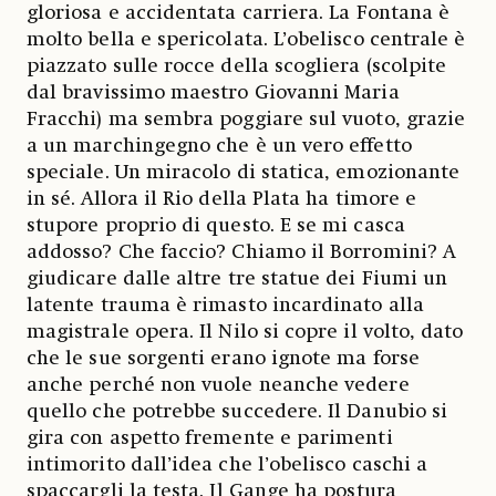
gloriosa e accidentata carriera. La Fontana è
molto bella e spericolata. L’obelisco centrale è
piazzato sulle rocce della scogliera (scolpite
dal bravissimo maestro Giovanni Maria
Fracchi) ma sembra poggiare sul vuoto, grazie
a un marchingegno che è un vero effetto
speciale. Un miracolo di statica, emozionante
in sé. Allora il Rio della Plata ha timore e
stupore proprio di questo. E se mi casca
addosso? Che faccio? Chiamo il Borromini? A
giudicare dalle altre tre statue dei Fiumi un
latente trauma è rimasto incardinato alla
magistrale opera. Il Nilo si copre il volto, dato
che le sue sorgenti erano ignote ma forse
anche perché non vuole neanche vedere
quello che potrebbe succedere. Il Danubio si
gira con aspetto fremente e parimenti
intimorito dall’idea che l’obelisco caschi a
spaccargli la testa. Il Gange ha postura