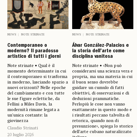
NEWS
NOTE STRINATE
NEWS
NOTE STRINATE
Álvar González-Palacios e
Contemporaneo o
la storia dell’arte come
moderno? Il paradosso
disciplina vanitosa
artistico di tutti i giorni
Note strinate • «Non può
Note strinate • Qual è il
considerarsi una scienza vera e
momento determinante in cui
propria, ma una materia in cui
il contemporaneo si trasforma
il buon senso dovrebbe
in moderno, lasciando spazio a
guidare un cumulo di fatti
nuovi orizzonti? Nelle epoche
obiettivi, di osservazioni e di
del cambiamento e con tutte
deduzioni prammatiche.
le sue figure eclettiche, da
Perlopiù le cose non vanno
Fellini a Miles Davis, la
esattamente in questo modo e
modernità rimane legata a
i risultati peccano talvolta di
un’unica costante: la
retorica, quando non di
giovinezza
presunzione», spiega lo storico
Claudio Strinati
dell’arte cubano naturalizzato
20 luglio 2026