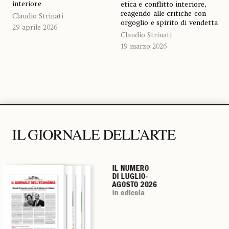
interiore
etica e conflitto interiore,
reagendo alle critiche con
Claudio Strinati
orgoglio e spirito di vendetta
29 aprile 2026
Claudio Strinati
19 marzo 2026
IL NUMERO
IL NUMERO
IL NUMERO
IL NUMERO
DI LUGLIO-
DI LUGLIO-
DI LUGLIO-
DI LUGLIO-
AGOSTO 2026
AGOSTO 2026
AGOSTO 2026
AGOSTO 2026
in edicola
in edicola
in edicola
in edicola