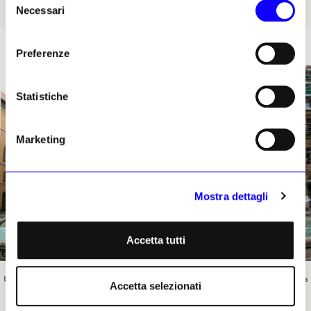
un capolavoro sul serio.
Necessari
del
consenso
Preferenze
Statistiche
Marketing
Mostra dettagli
Accetta tutti
Una veduta della Fontana dei Quattro Fiumi di Gian Lorenzo Bernini in Piazza Navona, a
Accetta selezionati
Roma