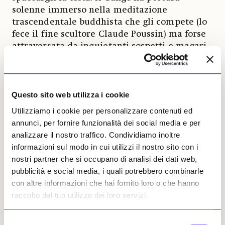
solenne immerso nella meditazione
trascendentale buddhista che gli compete (lo
fece il fine scultore Claude Poussin) ma forse
attraversata da inquietanti sospetti e magari
pronto a zompare fuori, per dirlo alla romana.
Il Tevere, e siamo a Roma, proprio non c’è!
Solo che dalla grotta spuntano insieme con
l’acqua impetuosa certi animali minacciosi,
Questo sito web utilizza i cookie
tipo un serpentone, un cavallo indomito e un
Utilizziamo i cookie per personalizzare contenuti ed
leone dall’aria non proprio rassicurante che
annunci, per fornire funzionalità dei social media e per
consigliano di scrutare la miracolosa fontana
analizzare il nostro traffico. Condividiamo inoltre
con più attenzione al Trauma originario,
informazioni sul modo in cui utilizzi il nostro sito con i
mentre una enorme palma (opera dei due
nostri partner che si occupano di analisi dei dati web,
geniali scultori Lorenzo e Giovanni Battista
pubblicità e social media, i quali potrebbero combinarle
Palombo) sembra squassata dal vento.
con altre informazioni che hai fornito loro o che hanno
Lusinghe e ipocrisie, normalmente non
raccolto dal tuo utilizzo dei loro servizi.
disdicevoli alla progettazione berniniana,
sono tenute a debita distanza e la Fontana è
Selezione