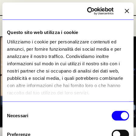
Abbonamenti
Abbonamenti
Ultime Notizie
Ultime Notizie
Questo sito web utilizza i cookie
Utilizziamo i cookie per personalizzare contenuti ed
PREMIUM
annunci, per fornire funzionalità dei social media e per
analizzare il nostro traffico. Condividiamo inoltre
informazioni sul modo in cui utilizzi il nostro sito con i
nostri partner che si occupano di analisi dei dati web,
pubblicità e social media, i quali potrebbero combinarle
con altre informazioni che hai fornito loro o che hanno
raccolto dal tuo utilizzo dei loro servizi.
Selezione
Necessari
del
consenso
Preferenze
La sede centrale di Acea a Roma, in via della Stazione Ostiense