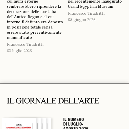
cui mura esterne
nel recentemente inaugurato
sembrerebbero riprendere la
Grand Egyptian Museum
decorazione delle mastaba
Francesco Tiradritti
dell’Antico Regno e al cui
08 giugno 2026
interno il defunto era deposto
in posizione fetale senza
essere stato preventivamente
mummificato
Francesco Tiradritti
03 luglio 2026
IL NUMERO
IL NUMERO
IL NUMERO
IL NUMERO
DI LUGLIO-
DI LUGLIO-
DI LUGLIO-
DI LUGLIO-