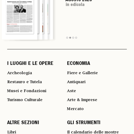
AGOSTO 2026
AGOSTO 2026
AGOSTO 2026
AGOSTO 2026
in edicola
in edicola
in edicola
in edicola
I LUOGHI E LE OPERE
ECONOMIA
Archeologia
Fiere e Gallerie
Restauro e Tutela
Antiquari
Musei e Fondazioni
Aste
Turismo Culturale
Arte & Imprese
Mercato
ALTRE SEZIONI
GLI STRUMENTI
Libri
Il calendario delle mostre