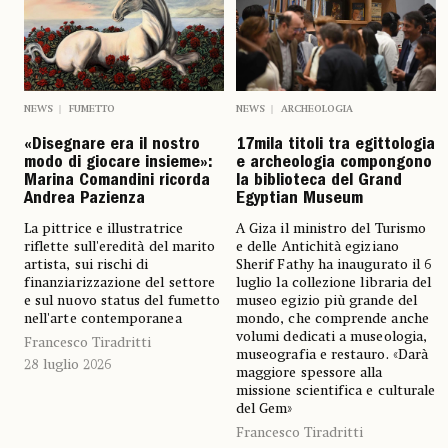
NEWS
ARCHEOLOGIA
NEWS
FUMETTO
17mila titoli tra egittologia
«Disegnare era il nostro
e archeologia compongono
modo di giocare insieme»:
la biblioteca del Grand
Marina Comandini ricorda
Egyptian Museum
Andrea Pazienza
A Giza il ministro del Turismo
La pittrice e illustratrice
e delle Antichità egiziano
riflette sull'eredità del marito
Sherif Fathy ha inaugurato il 6
artista, sui rischi di
luglio la collezione libraria del
finanziarizzazione del settore
museo egizio più grande del
e sul nuovo status del fumetto
mondo, che comprende anche
nell'arte contemporanea
volumi dedicati a museologia,
Francesco Tiradritti
museografia e restauro. «Darà
28 luglio 2026
maggiore spessore alla
missione scientifica e culturale
del Gem»
Francesco Tiradritti