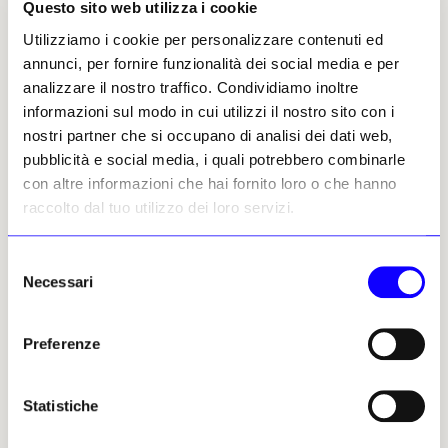
Questo sito web utilizza i cookie
Francesco Tiradritti
Utilizziamo i cookie per personalizzare contenuti ed
Leggi i suoi articoli
annunci, per fornire funzionalità dei social media e per
analizzare il nostro traffico. Condividiamo inoltre
ARTICOLI CORRELATI
informazioni sul modo in cui utilizzi il nostro sito con i
nostri partner che si occupano di analisi dei dati web,
Archeologia
pubblicità e social media, i quali potrebbero combinarle
Alle Scuderie del Quirinale
con altre informazioni che hai fornito loro o che hanno
l’Egitto è d’oro
raccolto dal tuo utilizzo dei loro servizi.
Francesco Tiradritti
31 ottobre 2025
Selezione
Necessari
del
Archeologia
consenso
Alle Scuderie del Quirinale i
«Tesori dei Faraoni» portano a
Preferenze
Roma 130 capolavori dei musei
egiziani
Statistiche
Guglielmo Gigliotti
23 ottobre 2025