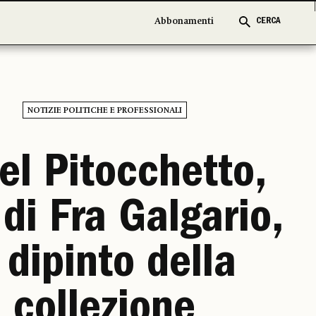
Abbonamenti
Abbonamenti
CERCA
CERCA
NOTIZIE POLITICHE E PROFESSIONALI
el Pitocchetto,
di Fra Galgario,
l dipinto della
collezione