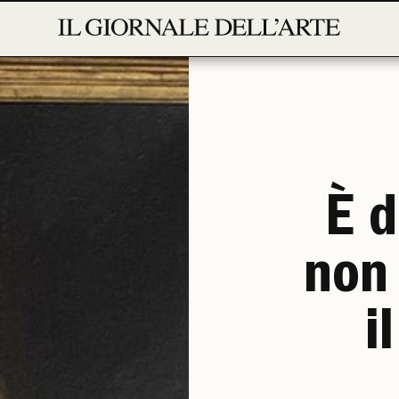
È d
non 
i