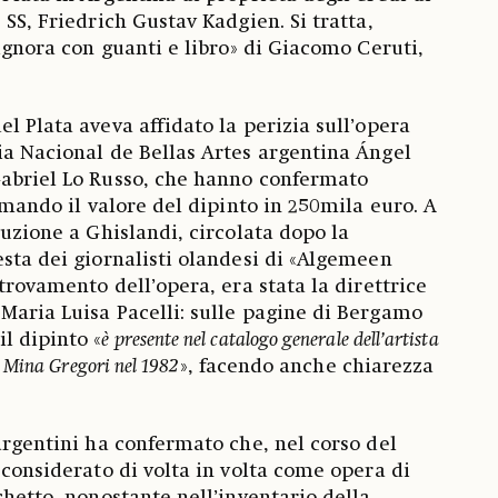
 SS, Friedrich Gustav Kadgien. Si tratta,
signora con guanti e libro» di Giacomo Ceruti,
.
el Plata aveva affidato la perizia sull’opera
ia Nacional de Bellas Artes argentina Ángel
Gabriel Lo Russo, che hanno confermato
timando il valore del dipinto in 250mila euro. A
buzione a Ghislandi, circolata dopo la
esta dei giornalisti olandesi di «Algemeen
itrovamento dell’opera, era stata la direttrice
Maria Luisa Pacelli: sulle pagine di Bergamo
l dipinto «
è presente nel catalogo generale dell’artista
 Mina Gregori nel 1982
», facendo anche chiarezza
 argentini ha confermato che, nel corso del
 considerato di volta in volta come opera di