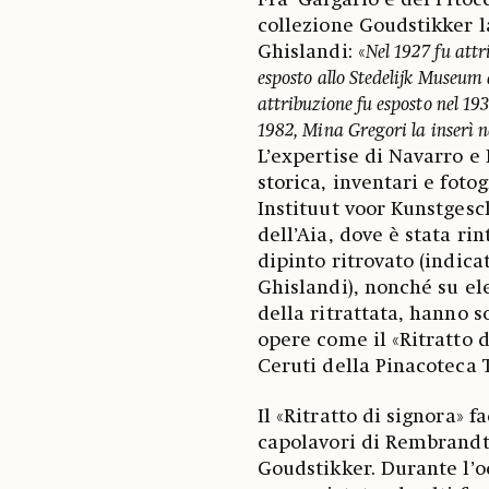
Fra’ Galgario e del Pitoc
collezione Goudstikker la
Ghislandi: «
Nel 1927 fu attr
esposto allo Stedelijk Museum
attribuzione fu esposto nel 19
1982, Mina Gregori la inserì n
L’expertise di Navarro e
storica, inventari e fot
Instituut voor Kunstgesch
dell’Aia, dove è stata r
dipinto ritrovato (indic
Ghislandi), nonché su ele
della ritrattata, hanno 
opere come il «Ritratto d
Ceruti della Pinacoteca 
Il «Ritratto di signora» f
capolavori di Rembrandt
Goudstikker. Durante l’o