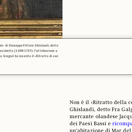
i» di Giuseppe Vittore Ghislandi, detto
itocchetto (1698-1767): l'attribuzione a
 Gregori ha inserito il «Ritratto di con
Non è il «Ritratto della 
Ghislandi, detto Fra Galg
mercante olandese Jacqu
dei Paesi Bassi e
ricompa
un’abitazione di Mar del 