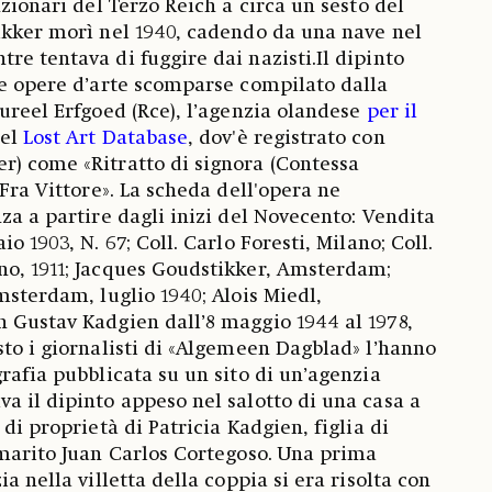
nzionari del Terzo Reich a circa un sesto del
ikker morì nel 1940, cadendo da una nave nel
re tentava di fuggire dai nazisti.Il dipinto
le opere d’arte scomparse compilato dalla
tureel Erfgoed (Rce), l’agenzia olandese
per il
el
Lost Art Database
, dov'è registrato con
r) come «Ritratto di signora (Contessa
 Fra Vittore». La scheda dell'opera ne
za a partire dagli inizi del Novecento: Vendita
o 1903, N. 67; Coll. Carlo Foresti, Milano; Coll.
no, 1911; Jacques Goudstikker, Amsterdam;
msterdam, luglio 1940; Alois Miedl,
 Gustav Kadgien dall’8 maggio 1944 al 1978,
sto i giornalisti di «Algemeen Dagblad» l’hanno
rafia pubblicata su un sito di un’agenzia
a il dipinto appeso nel salotto di una casa a
 di proprietà di Patricia Kadgien, figlia di
marito Juan Carlos Cortegoso. Una prima
ia nella villetta della coppia si era risolta con