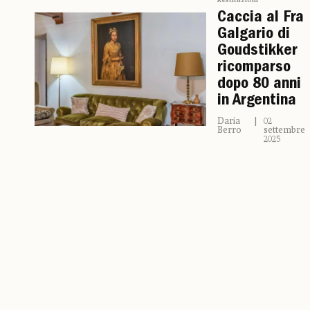
Restituzioni
Caccia al Fra
Galgario di
Goudstikker
ricomparso
dopo 80 anni
in Argentina
Daria
02
Berro
settembre
2025