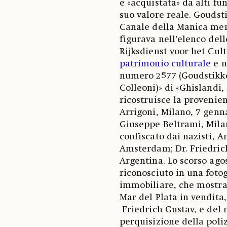
e «acquistata» da alti fu
suo valore reale. Goudst
Canale della Manica ment
figurava nell’elenco del
Rijksdienst voor het Cul
patrimonio culturale
e n
numero 2577 (Goudstikke
Colleoni)» di «Ghislandi,
ricostruisce la provenien
Arrigoni, Milano, 7 gennai
Giuseppe Beltrami, Mila
confiscato dai nazisti, A
Amsterdam; Dr. Friedrich
Argentina. Lo scorso ago
riconosciuto in una fotog
immobiliare, che mostrav
Mar del Plata in vendita,
Friedrich Gustav, e del 
perquisizione della poliz