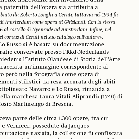
chetto, nonostante nell’inventario della
 paternità dell'opera sia attribuita a
ibuito da Roberto Longhi a Ceruti, tuttavia nel 1934 fu
 di Amsterdam come opera di Ghislandi. Con la stessa
36 al castello di Nyenrode ad Amsterdam. Infine, nel
el corpus di Ceruti nel suo catalogo sull’autore
».
 Lo Russo si è basata su documentazione
ografie conservate presso l’Rkd-Nederlands
iedenis l’Istituto Olandese di Storia dell’Arte
intracciata un’immagine corrispondente al
ato però nella fotografia come opera di
menti stilistici. La resa accurata degli abiti
sottolineato Navarro e Lo Russo, rimanda a
ella marchesa Laura Vitali Aliprandi» (1740) di
Tosio Martinengo di Brescia.
aceva parte delle circa 1.300 opere, tra cui
 e Vermeer, possedute da Jacques
ccupazione nazista, la collezione fu confiscata