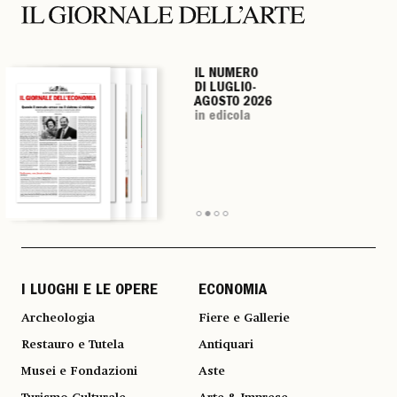
IL NUMERO
IL NUMERO
IL NUMERO
IL NUMERO
DI LUGLIO-
DI LUGLIO-
DI LUGLIO-
DI LUGLIO-
AGOSTO 2026
AGOSTO 2026
AGOSTO 2026
AGOSTO 2026
in edicola
in edicola
in edicola
in edicola
I LUOGHI E LE OPERE
ECONOMIA
Archeologia
Fiere e Gallerie
Restauro e Tutela
Antiquari
Musei e Fondazioni
Aste