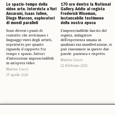
Lo spazio-tempo della
170 ore dentro la National
video arte. Intervista a Yuri
Gallery. Addio al regista
Ancarani, Isaac Julien,
Frederick Wiseman,
Diego Marcon, esploratori
instancabile testimone
di mondi paralleli
della nostra epoca
Sono diversi i punti di
L’imprescindibile lascito del
contatto che avvicinano i
regista, indagatore
linguaggi visivi degli artisti,
dell’esperienza umana in
sopratutto per quanto
qualsiasi sua manifestazione, si
riguarda il rapporto fra
può riassumere in queste due
tempo e spazio, fattori
parole: pazienza e rispetto.
d’interazione imprescindibili
Matteo Cocci
in un’opera video
22 febbraio 2026
Matteo Cocci
15 aprile 2026