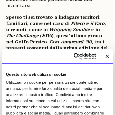
incontrarsi.
Spesso ti sei trovato a indagare territori:
familiari, come nel caso di
Piteco e il Faro,
o remoti, come in
Whipping Zombie
e in
The Challange
(2016), quest’ultimo girato
nel Golfo Persico. Con
Amarcord ’90
, tra i
progetti sostenuti dalla prima edizione del
Fondazione Prada Film Fund, tornerai a
sondare atmosfere a te vicine. Qual è il
focus della tua ricerca artistica in questi
contesti?
Questo sito web utilizza i cookie
Utilizziamo i cookie per personalizzare contenuti ed
Quello di creare quante più connessioni
annunci, per fornire funzionalità dei social media e per
possibili, sia dal punto di vista umano che
analizzare il nostro traffico. Condividiamo inoltre
culturale. I due video presentati a Bellaria
informazioni sul modo in cui utilizzi il nostro sito con i
sono accomunati dall'elemento della frusta,
nostri partner che si occupano di analisi dei dati web,
che per motivi diversi appartiene a entrambi i
pubblicità e social media, i quali potrebbero combinarle