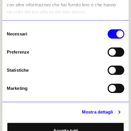
popoli: quello romagnolo, che la usava nel
con altre informazioni che hai fornito loro o che hanno
lavoro quotidiano e quello di Haiti, che in
raccolto dal tuo utilizzo dei loro servizi.
essa vede il simbolo della schiavitù che ha
dovuto subire per lungo tempo.
Selezione
Necessari
del
consenso
Preferenze
Statistiche
Marketing
Mostra dettagli
Accetta tutti