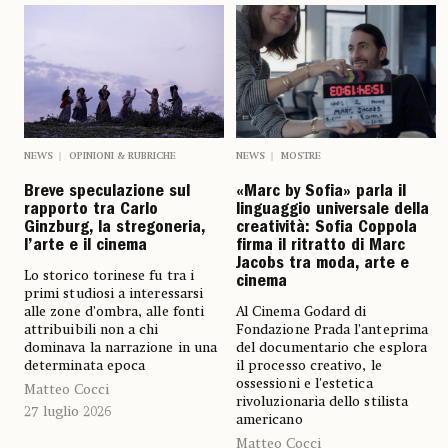
NEWS
OPINIONI & RUBRICHE
NEWS
MOSTRE
Breve speculazione sul
«Marc by Sofia» parla il
rapporto tra Carlo
linguaggio universale della
Ginzburg, la stregoneria,
creatività: Sofia Coppola
l’arte e il cinema
firma il ritratto di Marc
Jacobs tra moda, arte e
Lo storico torinese fu tra i
cinema
primi studiosi a interessarsi
alle zone d’ombra, alle fonti
Al Cinema Godard di
attribuibili non a chi
Fondazione Prada l’anteprima
dominava la narrazione in una
del documentario che esplora
determinata epoca
il processo creativo, le
ossessioni e l'estetica
Matteo Cocci
rivoluzionaria dello stilista
27 luglio 2026
americano
Matteo Cocci