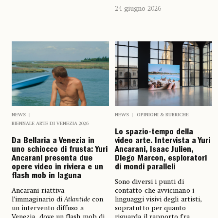
24 giugno 2026
NEWS
NEWS
OPINIONI & RUBRICHE
BIENNALE ARTE DI VENEZIA 2026
Lo spazio-tempo della
Da Bellaria a Venezia in
video arte. Intervista a Yuri
uno schiocco di frusta: Yuri
Ancarani, Isaac Julien,
Ancarani presenta due
Diego Marcon, esploratori
opere video in riviera e un
di mondi paralleli
flash mob in laguna
Sono diversi i punti di
Ancarani riattiva
contatto che avvicinano i
l’immaginario di
Atlantide
con
linguaggi visivi degli artisti,
un intervento diffuso a
sopratutto per quanto
Venezia, dove un flash mob di
riguarda il rapporto fra