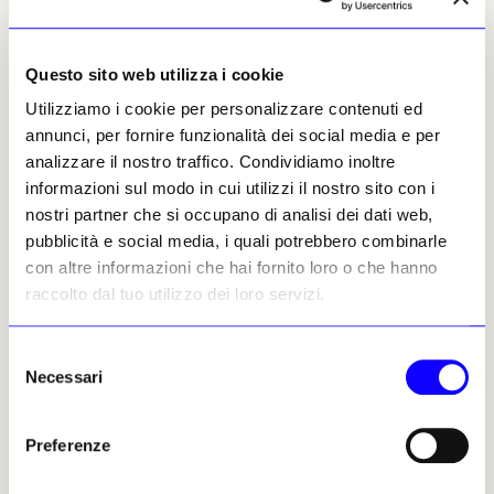
Nel film Elvira dice che il vero talento di suo
marito, più che il canto o la recitazione, è
quello di avere gusto. Quanto è importante
Questo sito web utilizza i cookie
“avere gusto” per una regista
Utilizziamo i cookie per personalizzare contenuti ed
cinematografico?
annunci, per fornire funzionalità dei social media e per
analizzare il nostro traffico. Condividiamo inoltre
João Nicolau:
Credo che non si possa
informazioni sul modo in cui utilizzi il nostro sito con i
separare l’estetica dall’etica: per me l’estetica
nostri partner che si occupano di analisi dei dati web,
arriva in un secondo momento. Dopo
John From
,
pubblicità e social media, i quali potrebbero combinarle
il mio secondo lungometraggio, ho deciso che
con altre informazioni che hai fornito loro o che hanno
non avrei mai più lavorato con attori o attrici,
raccolto dal tuo utilizzo dei loro servizi.
professionisti o meno, che non si
dimostrassero totalmente dedicati a un
Selezione
determinato progetto, è un punto su cui ho
Necessari
del
smesso di transigere.
consenso
Aggiungo che, guardando i miei film da un
Preferenze
punto di vista formale, si può concludere che
prediligo inquadrature molto larghe e che