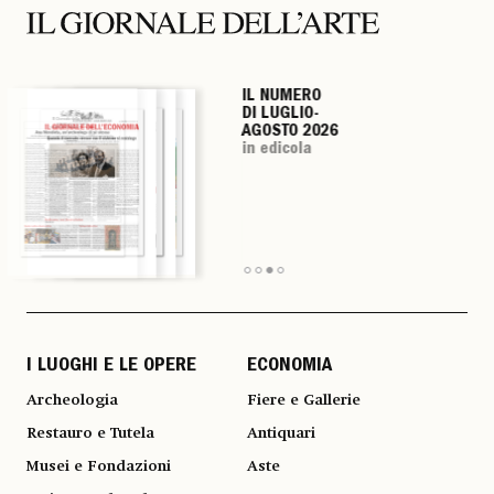
IL NUMERO
IL NUMERO
IL NUMERO
IL NUMERO
DI LUGLIO-
DI LUGLIO-
DI LUGLIO-
DI LUGLIO-
AGOSTO 2026
AGOSTO 2026
AGOSTO 2026
AGOSTO 2026
in edicola
in edicola
in edicola
in edicola
I LUOGHI E LE OPERE
ECONOMIA
Archeologia
Fiere e Gallerie
Restauro e Tutela
Antiquari
Musei e Fondazioni
Aste