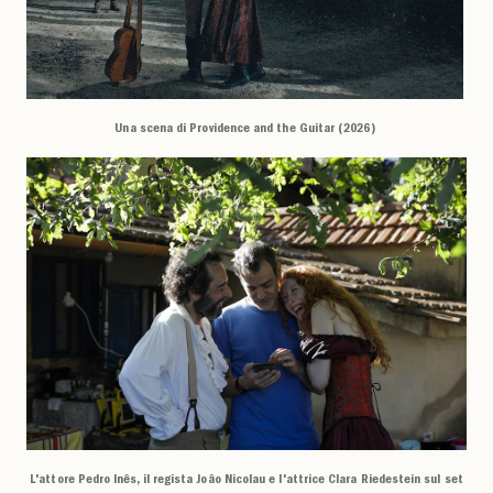
Una scena di Providence and the Guitar (2026)
L'attore Pedro Inês, il regista Joâo Nicolau e l'attrice Clara Riedestein sul set