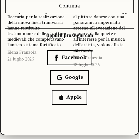
Firenze?
Hammershøi
Continua
Scavi preventivi in piazza
La Kunsthaus rende omaggio
Beccaria per la realizzazione
al pittore danese con una
della nuova linea tramviaria
panoramica imperniata
hanno restituito
attorno all’evocazione del
testimonianze delle strutture
suono e della quiete e
Oppure prosegui con
medievali che completavano
all’interesse per la musica
l’antico sistema fortificato
dell’artista, violoncellista
dilettante
Elena Franzoia
Facebook
Elena Franzoia
21 luglio 2026
13 luglio 2026
Google
Apple