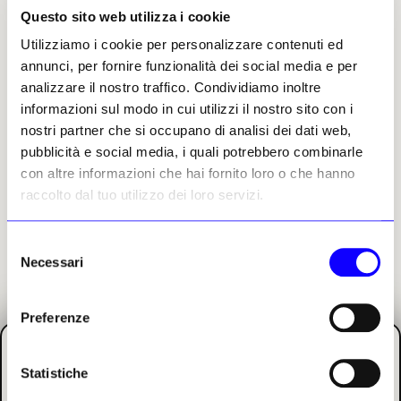
Questo sito web utilizza i cookie
Elena Franzoia
Utilizziamo i cookie per personalizzare contenuti ed
Leggi i suoi articoli
annunci, per fornire funzionalità dei social media e per
analizzare il nostro traffico. Condividiamo inoltre
informazioni sul modo in cui utilizzi il nostro sito con i
Altri articoli dell'autore
nostri partner che si occupano di analisi dei dati web,
pubblicità e social media, i quali potrebbero combinarle
con altre informazioni che hai fornito loro o che hanno
raccolto dal tuo utilizzo dei loro servizi.
Selezione
Necessari
del
consenso
NEWS
TURISMO CULTURALE
NEWS
TURISMO CULTURALE
Preferenze
Nel segno della «topofilia»:
Sosta con i pescatori di
i «luoghi amati» del Premio
Camogli su una «nuova»
Scarpa per il giardino
banchina lungo via Scalo al
Statistiche
Porto
Un volume raccoglie gli esiti