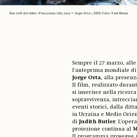
Uno still dal video «Precarious Life, Lucy + Jorge Orta», 2026. Foto: Paul Bevan
Sempre il 27 marzo, alle
l’anteprima mondiale di 
Jorge Orta
, alla presenz
Il film, realizzato duran
si inserisce nella ricerc
sopravvivenza, intreccian
eventi storici, dalla ditt
in Ucraina e Medio Orient
di
Judith Butler
. L’oper
proiezione continua al
Il programma prosegue sa