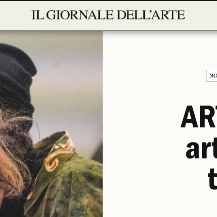
NO
AR
ar