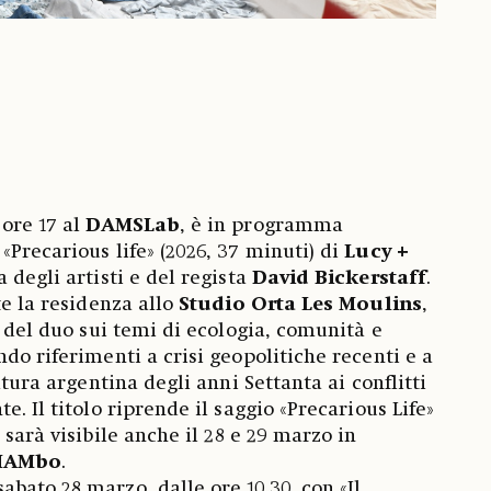
 ore 17 al
DAMSLab
, è in programma
«Precarious life» (2026, 37 minuti) di
Lucy +
a degli artisti e del regista
David Bickerstaff
.
te la residenza allo
Studio Orta Les Moulins
,
a del duo sui temi di ecologia, comunità e
do riferimenti a crisi geopolitiche recenti e a
atura argentina degli anni Settanta ai conflitti
e. Il titolo riprende il saggio «Precarious Life»
a sarà visibile anche il 28 e 29 marzo in
MAMbo
.
bato 28 marzo, dalle ore 10.30, con «Il