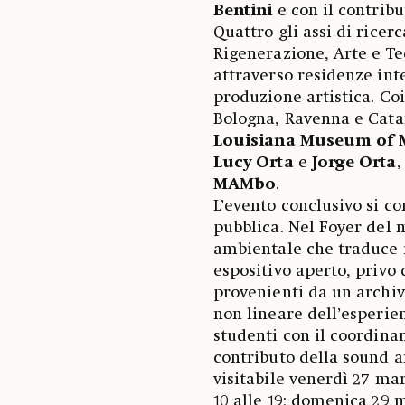
Bentini
e con il contribu
Quattro gli assi di ricer
Rigenerazione, Arte e T
attraverso residenze int
produzione artistica. Co
Bologna, Ravenna e Catan
Louisiana Museum of 
Lucy Orta
e
Jorge Orta
,
MAMbo
.
L’evento conclusivo si 
pubblica. Nel Foyer del
ambientale che traduce i
espositivo aperto, privo 
provenienti da un archiv
non lineare dell’esperien
studenti con il coordin
contributo della sound a
visitabile venerdì 27 mar
10 alle 19; domenica 29 m