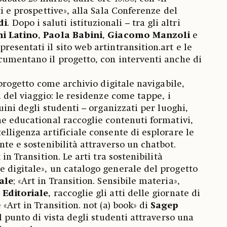
ti e prospettive», alla Sala Conferenze del
di
. Dopo i saluti istituzionali – tra gli altri
i Latino
,
Paola Babini
,
Giacomo Manzoli
e
resentati il sito web artintransition.art e le
cumentano il progetto, con interventi anche di
l progetto come archivio digitale navigabile,
a del viaggio: le residenze come tappe, i
cuini degli studenti – organizzati per luoghi,
ne educational raccoglie contenuti formativi,
elligenza artificiale consente di esplorare le
nte e sostenibilità attraverso un chatbot.
 in Transition. Le arti tra sostenibilità
 digitale», un catalogo generale del progetto
ale
; «Art in Transition. Sensibile materia»,
 Editoriale
, raccoglie gli atti delle giornate di
 «Art in Transition. not (a) book» di
Sagep
il punto di vista degli studenti attraverso una