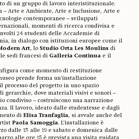
to di un gruppo di lavoro interistituzionale.
ca – Arte e Ambiente, Arte e Inclusione, Arte e
ecnologie contemporanee – sviluppati
ernazionali, momenti di ricerca condivisa e
involti 24 studenti delle Accademie di
ia, in dialogo con istituzioni europee come il
Modern Art
, lo
Studio Orta Les Moulins
di
 le sedi francesi di
Galleria Continua
e il
configura come momento di restituzione
 museo prende forma un’installazione
l processo del progetto in uno spazio
di gerarchie, dove materiali visivi e sonori –
io condiviso – costruiscono una narrazione
za. Il lavoro, ideato dalle studentesse e dagli
amento di
Elisa Tranfaglia
, si avvale anche del
rtist
Paola Samoggia
. L’installazione è
zo dalle 15 alle 19 e sabato e domenica dalle
arzo alle ore 15 è prevista una visita guidata