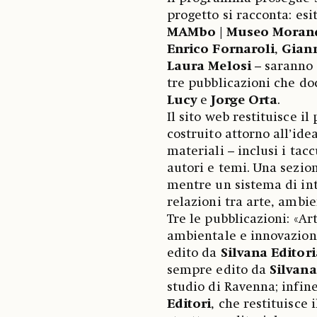
progetto si racconta: esi
MAMbo | Museo Moran
Enrico Fornaroli
,
Giann
Laura Melosi
– saranno p
tre pubblicazioni che do
Lucy
e
Jorge Orta
.
Il sito web restituisce i
costruito attorno all’ide
materiali – inclusi i tac
autori e temi. Una sezio
mentre un sistema di int
relazioni tra arte, ambie
Tre le pubblicazioni: «Art
ambientale e innovazione
edito da
Silvana Editori
sempre edito da
Silvana
studio di Ravenna; infine
Editori
, che restituisce 