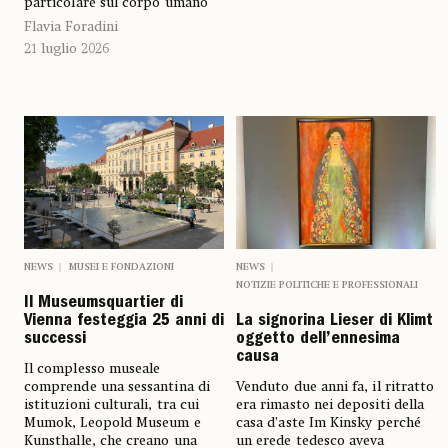
particolare sul corpo umano
Flavia Foradini
21 luglio 2026
NEWS
MUSEI E FONDAZIONI
NEWS
NOTIZIE POLITICHE E PROFESSIONALI
Il Museumsquartier di
Vienna festeggia 25 anni di
La signorina Lieser di Klimt
successi
oggetto dell’ennesima
causa
Il complesso museale
comprende una sessantina di
Venduto due anni fa, il ritratto
istituzioni culturali, tra cui
era rimasto nei depositi della
Mumok, Leopold Museum e
casa d’aste Im Kinsky perché
Kunsthalle, che creano una
un erede tedesco aveva