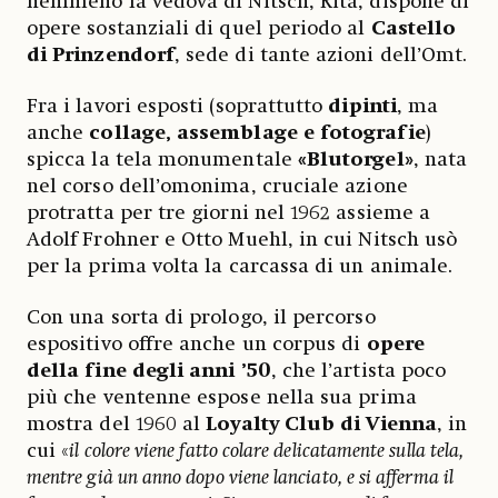
nemmeno la vedova di Nitsch, Rita, dispone di
opere sostanziali di quel periodo al
Castello
di Prinzendorf
, sede di tante azioni dell’Omt.
Fra i lavori esposti (soprattutto
dipinti
, ma
anche
collage, assemblage e fotografie
)
spicca la tela monumentale
«Blutorgel»
, nata
nel corso dell’omonima, cruciale azione
protratta per tre giorni nel 1962 assieme a
Adolf Frohner e Otto Muehl, in cui Nitsch usò
per la prima volta la carcassa di un animale.
Con una sorta di prologo, il percorso
espositivo offre anche un corpus di
opere
della fine degli anni ’50
, che l’artista poco
più che ventenne espose nella sua prima
mostra del 1960 al
Loyalty Club di Vienna
, in
cui «
il colore viene fatto colare delicatamente sulla tela,
mentre già un anno dopo viene lanciato, e si afferma il