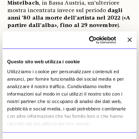
Mistelbach
, in Bassa Austria, un’ulteriore
mostra incentrata invece sul periodo
dagli
anni ’80 alla morte dell’artista nel 2022
(
«A
partire dall’alba», fino al 29 novembre
).
Anche in quel contesto museale l’effetto
sorpresa non manca, in particolare grazie alla
presentazione delle opere più tarde a partire
Questo sito web utilizza i cookie
dagli anni 2000, tutte provenienti dalla
collezione di Prinzendorf, che testimoniano di
Utilizziamo i cookie per personalizzare contenuti ed
una svolta pittorica verso un’astrazione
annunci, per fornire funzionalità dei social media e per
abitata da colori delicati e luminosi.
analizzare il nostro traffico. Condividiamo inoltre
informazioni sul modo in cui utilizzi il nostro sito con i
In questa doppia carrellata primaverile resta
nostri partner che si occupano di analisi dei dati web,
quindi escluso il periodo che coincide con la
pubblicità e social media, i quali potrebbero combinarle
produzione centrale di Nitsch, che è però allo
con altre informazioni che hai fornito loro o che hanno
stesso tempo la fase più conosciuta
raccolto dal tuo utilizzo dei loro servizi.
dell’artista.