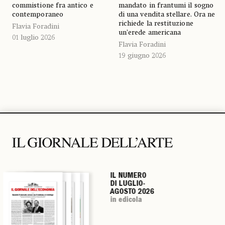
commistione fra antico e
mandato in frantumi il sogno
contemporaneo
di una vendita stellare. Ora ne
richiede la restituzione
Flavia Foradini
un’erede americana
01 luglio 2026
Flavia Foradini
19 giugno 2026
IL NUMERO
IL NUMERO
IL NUMERO
IL NUMERO
DI LUGLIO-
DI LUGLIO-
DI LUGLIO-
DI LUGLIO-
AGOSTO 2026
AGOSTO 2026
AGOSTO 2026
AGOSTO 2026
in edicola
in edicola
in edicola
in edicola