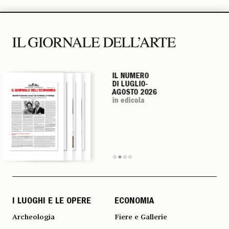
IL NUMERO
IL NUMERO
IL NUMERO
IL NUMERO
DI LUGLIO-
DI LUGLIO-
DI LUGLIO-
DI LUGLIO-
AGOSTO 2026
AGOSTO 2026
AGOSTO 2026
AGOSTO 2026
in edicola
in edicola
in edicola
in edicola
I LUOGHI E LE OPERE
ECONOMIA
Archeologia
Fiere e Gallerie