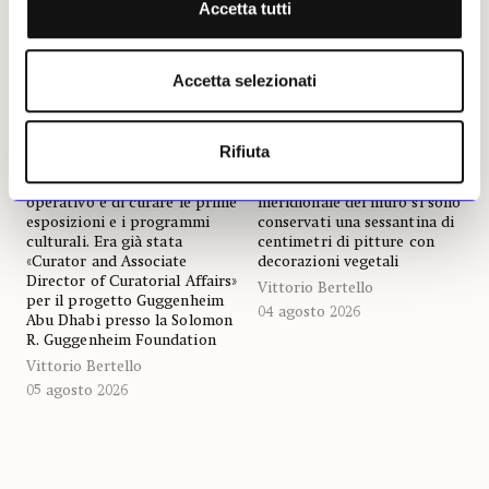
Accetta tutti
NEWS
ARTE CONTEMPORANEA
NEWS
ARCHEOLOGIA
Nominata la direttrice
Scoperti a Lucca i resti di
«inaugurale» del
un edificio romano del I-II
Accetta selezionati
Guggenheim Abu Dhabi: è
secolo d.C. con intonaci
Valerie Hillings
dipinti
Alla neonominata verrà chiesto
Ha colpito gli archeologi lo
Rifiuta
di definire la strategia del
stato di conservazione dei suoi
museo, di coordinarne l’avvio
rivestimenti: sul lato
operativo e di curare le prime
meridionale del muro si sono
esposizioni e i programmi
conservati una sessantina di
culturali. Era già stata
centimetri di pitture con
«Curator and Associate
decorazioni vegetali
Director of Curatorial Affairs»
Vittorio Bertello
per il progetto Guggenheim
04 agosto 2026
Abu Dhabi presso la Solomon
R. Guggenheim Foundation
Vittorio Bertello
05 agosto 2026