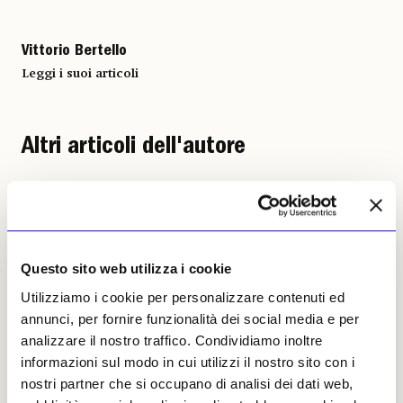
Vittorio Bertello
Leggi i suoi articoli
Altri articoli dell'autore
Questo sito web utilizza i cookie
Utilizziamo i cookie per personalizzare contenuti ed
annunci, per fornire funzionalità dei social media e per
NEWS
ARCHEOLOGIA
NEWS
ARCHEOLOGIA
analizzare il nostro traffico. Condividiamo inoltre
Nelle Dolomiti bellunesi, a
Scoperta a Tava Tepe,
informazioni sul modo in cui utilizzi il nostro sito con i
1.100 metri di altitudine, il
nell’Azerbaigian
nostri partner che si occupano di analisi dei dati web,
primo parto assistito della
occidentale, una cucina