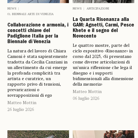
NEWS
NEWS
ANTICIPAZIONI
61. BIENNALE ARTE DI VENEZIA
La Quarta Risonanza alla
Collaborazione e armonia, i
GAM: Agnetti, Carmi, Pesce
concetti chiave del
Khete e il segno del
Padiglione Italia per la
Novecento
Biennale di Venezia
Le quattro mostre, parte del
La natura del lavoro di Chiara
ciclo espositivo «Risonanze» in
Camoni è stata sapientemente
corso dal 2025, «Si presentano
tradotta da Cecilia Canziani in
come diverse articolazioni di
un allestimento da cui emerge
un’unica riflessione che lega il
la profonda complicità tra
disegno e i supporti
artista e curatrice, un
bidimensionali alla dimensione
rapporto privo di tensioni,
della memoria»
prevaricazioni o
Matteo Mottin
sovrapposizioni di ego
06 luglio 2026
Matteo Mottin
26 luglio 2026