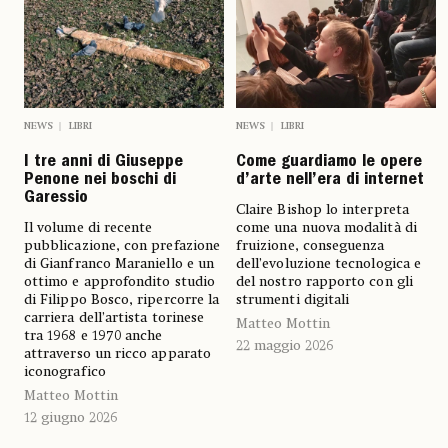
NEWS
LIBRI
NEWS
LIBRI
I tre anni di Giuseppe
Come guardiamo le opere
Penone nei boschi di
d’arte nell’era di internet
Garessio
Claire Bishop lo interpreta
Il volume di recente
come una nuova modalità di
pubblicazione, con prefazione
fruizione, conseguenza
di Gianfranco Maraniello e un
dell’evoluzione tecnologica e
ottimo e approfondito studio
del nostro rapporto con gli
di Filippo Bosco, ripercorre la
strumenti digitali
carriera dell’artista torinese
Matteo Mottin
tra 1968 e 1970 anche
22 maggio 2026
attraverso un ricco apparato
iconografico
Matteo Mottin
12 giugno 2026