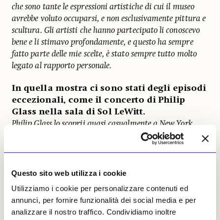
che sono tante le espressioni artistiche di cui il museo
avrebbe voluto occuparsi, e non esclusivamente pittura e
scultura. Gli artisti che hanno partecipato li conoscevo
bene e li stimavo profondamente, e questo ha sempre
fatto parte delle mie scelte, è stato sempre tutto molto
legato al rapporto personale.
In quella mostra ci sono stati degli episodi
eccezionali, come il concerto di Philip
Glass nella sala di Sol LeWitt.
Philip Glass lo scoprii quasi casualmente a New York
all’inizio degli anni ’70. A quell’epoca tutto era facile.
Ero andata a New Work per conoscere Rebecca, e mi era
stato detto dal giro dell’arte che c’era un concerto in uno
studio di un musicista, molto conosciuto in città, ma che
Questo sito web utilizza i cookie
io non avevo mai sentito nominare:era Philip Glass.
Utilizziamo i cookie per personalizzare contenuti ed
Ripeto, le cose erano molto diverse, ho semplicemente
annunci, per fornire funzionalità dei social media e per
aperto la porta del suo studio e l’ho conosciuto, oggi non
analizzare il nostro traffico. Condividiamo inoltre
credo sarebbe possibile. Frequentavo Sol LeWitt, che