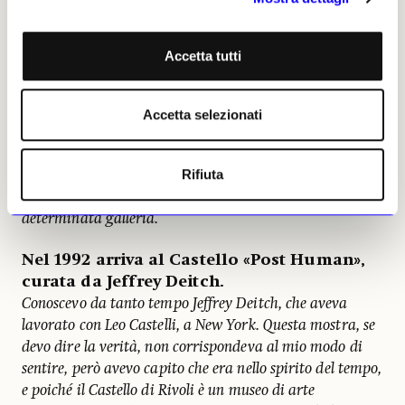
nessuno imponeva i propri artisti come accade adesso.
Gli artisti erano conosciuti e amati da poche persone, e
quelle poche persone credevano veramente in loro. Il
Accetta tutti
mercato non era ancora entrato a gamba tesa nel
mondo dell’arte, le gallerie non erano ancora diventate
attività di spostamento di capitali, non imponevano ai
Accetta selezionati
musei i propri artisti. C’era rispetto per le attività delle
istituzioni. Si lavorava in tutt’altro modo, si dialogava
Rifiuta
con gli artisti e non con i mercanti, e per gli artisti era
importante mostrare le loro opere nei musei, non in una
determinata galleria.
Nel 1992 arriva al Castello «Post Human»,
curata da Jeffrey Deitch.
Conoscevo da tanto tempo Jeffrey Deitch, che aveva
lavorato con Leo Castelli, a New York. Questa mostra, se
devo dire la verità, non corrispondeva al mio modo di
sentire, però avevo capito che era nello spirito del tempo,
e poiché il Castello di Rivoli è un museo di arte