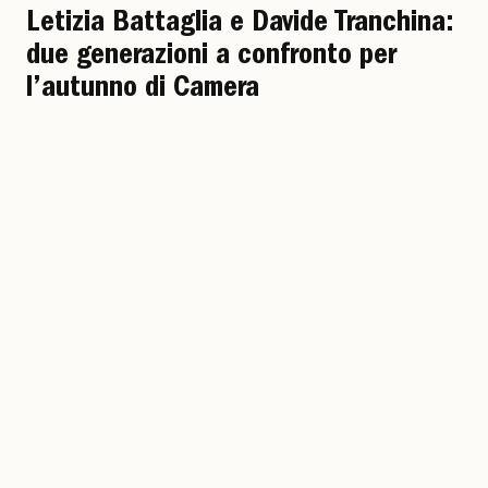
Letizia Battaglia e Davide Tranchina:
due generazioni a confronto per
l’autunno di Camera
Dopo le tappe di Tours, Arles e Forlì, arriva a Torino il
progetto che ripercorre attraverso più di 200 fotografie
cinquant’anni di attività della fotografa palermitana. Nella
Project Room, invece, l’evoluzione di un autore che ha indagato
il rapporto tra fotografia, realtà e costruzione dell’immagine
Alessia De Michelis
23 luglio 2026