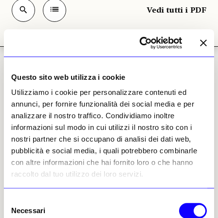
Vedi tutti i PDF
Vedere in Piemonte
Questo sito web utilizza i cookie
Vedi tutti gli Articoli
Utilizziamo i cookie per personalizzare contenuti ed
annunci, per fornire funzionalità dei social media e per
analizzare il nostro traffico. Condividiamo inoltre
VEDERE a
informazioni sul modo in cui utilizzi il nostro sito con i
Vedere a Torino 2022
nostri partner che si occupano di analisi dei dati web,
pubblicità e social media, i quali potrebbero combinarle
con altre informazioni che hai fornito loro o che hanno
VEDERE a
Vedere a Torino 2024
raccolto dal tuo utilizzo dei loro servizi.
Selezione
VEDERE a
Vedere a Torino, Piemonte e Valle
Necessari
del
d'Aosta 2025