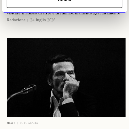
Per celebrare l’anniversario domenica 26 luglio sarà possibile
visitare il Museo di Arte e di Ammobiliamento gratuitamente
Redazione
24 luglio 2026
NEWS
FOTOGRAFIA