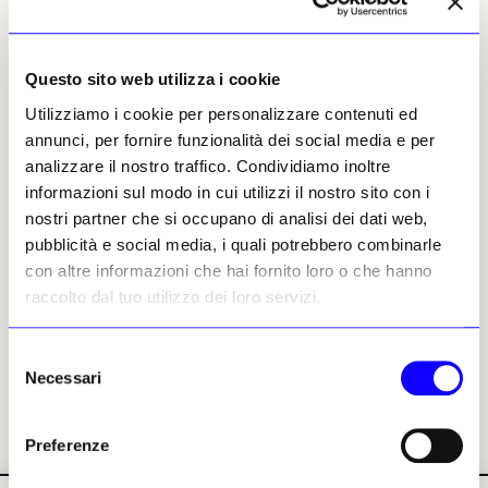
NEWS
SCULTURA
Il Canova di Spina,
Questo sito web utilizza i cookie
splendido anche nelle sue
imperfezioni
Utilizziamo i cookie per personalizzare contenuti ed
annunci, per fornire funzionalità dei social media e per
Una campagna fotografica,
analizzare il nostro traffico. Condividiamo inoltre
quattro volumi, una mostra,
un allestimento permanente:
informazioni sul modo in cui utilizzi il nostro sito con i
nel Museo Gypsotheca di
nostri partner che si occupano di analisi dei dati web,
Possagno trentadue scatti in
pubblicità e social media, i quali potrebbero combinarle
bianco e nero di grande
formato del fotografo
con altre informazioni che hai fornito loro o che hanno
campano interpretano i gessi
raccolto dal tuo utilizzo dei loro servizi.
del grande scultore
neoclassico
Camilla Bertoni
Selezione
17 aprile 2024
Necessari
del
consenso
Preferenze