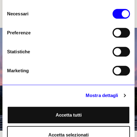
futuro di restauro
, con il sostegno del
Selezione
Consorzio Vini Asolo Montello. Aperta anche
Necessari
del
una campagna di
crowdfunding
.
consenso
Preferenze
Statistiche
Marketing
Mostra dettagli
Accetta tutti
Accetta selezionati