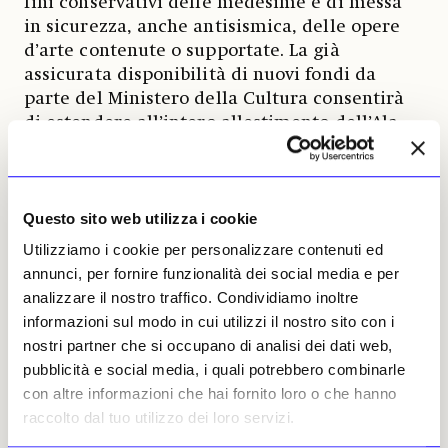
fini conservativi delle medesime e di messa
in sicurezza, anche antisismica, delle opere
d’arte contenute o supportate. La già
assicurata disponibilità di nuovi fondi da
parte del Ministero della Cultura consentirà
di estendere all’intero allestimento dell’Ala
Scarpa queste acquisizioni conoscitive e
progettuali.
Contemporaneamente, è stato
riaperto al
Questo sito web utilizza i cookie
pubblico il Tempio Canoviano
che si trova,
Utilizziamo i cookie per personalizzare contenuti ed
sempre a Possagno, di fronte al complesso
annunci, per fornire funzionalità dei social media e per
museale, al colmo di una scenografica
analizzare il nostro traffico. Condividiamo inoltre
scalinata. La riapertura è avvenuta in seguito
informazioni sul modo in cui utilizzi il nostro sito con i
all’analisi delle cause di alcuni distacchi di
nostri partner che si occupano di analisi dei dati web,
intonaco proveniente dalla parte più altra
pubblicità e social media, i quali potrebbero combinarle
della cupola. L’edificio è stato messo in
con altre informazioni che hai fornito loro o che hanno
sicurezza, mentre proseguono le analisi
raccolto dal tuo utilizzo dei loro servizi.
diagnostiche per definire il
programma