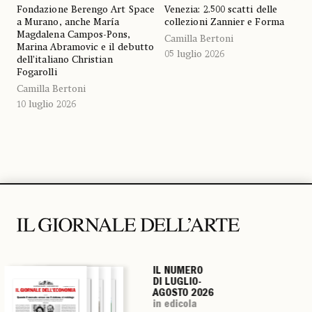
Fondazione Berengo Art Space
Venezia: 2.500 scatti delle
a Murano, anche María
collezioni Zannier e Forma
Magdalena Campos-Pons,
Camilla Bertoni
Marina Abramovic e il debutto
05 luglio 2026
dell’italiano Christian
Fogarolli
Camilla Bertoni
10 luglio 2026
IL NUMERO
IL NUMERO
IL NUMERO
IL NUMERO
DI LUGLIO-
DI LUGLIO-
DI LUGLIO-
DI LUGLIO-
AGOSTO 2026
AGOSTO 2026
AGOSTO 2026
AGOSTO 2026
in edicola
in edicola
in edicola
in edicola