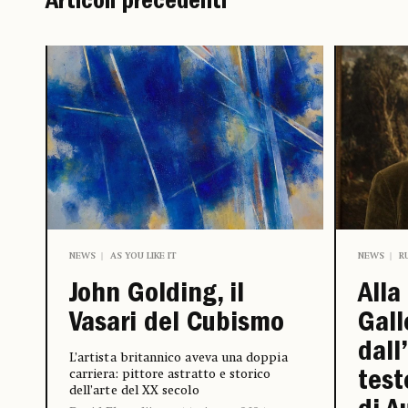
Articoli precedenti
NEWS
AS YOU LIKE IT
NEWS
R
John Golding, il
Alla
Vasari del Cubismo
Gall
dall
L’artista britannico aveva una doppia
carriera: pittore astratto e storico
test
dell’arte del XX secolo