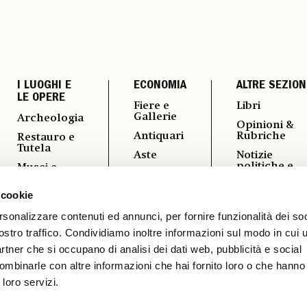
I LUOGHI E
ECONOMIA
ALTRE SEZION
LE OPERE
Fiere e
Libri
Gallerie
Archeologia
Opinioni &
Antiquari
Rubriche
Restauro e
Tutela
Aste
Notizie
politiche e
Musei e
Arte &
professional
Fondazioni
Imprese
 cookie
Fotografia
Turismo
Mercato
Culturale
Vedere a
rsonalizzare contenuti ed annunci, per fornire funzionalità dei soc
ostro traffico. Condividiamo inoltre informazioni sul modo in cui ut
Vernissage
partner che si occupano di analisi dei dati web, pubblicità e social
ombinarle con altre informazioni che hai fornito loro o che hanno
 loro servizi.