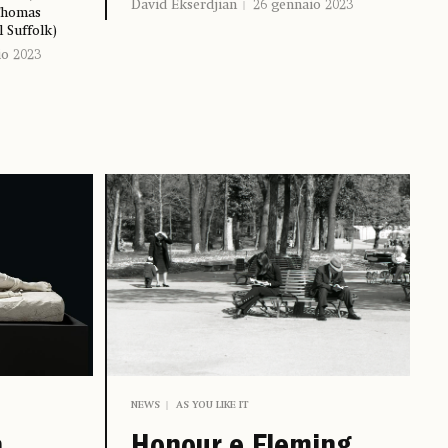
David Ekserdjian
26 gennaio 2023
 Thomas
 Suffolk)
io 2023
NEWS
AS YOU LIKE IT