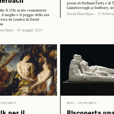
uerbach
pressi di Holland Park) e di
Gainsborough (a Sudbury, nel
ike It | Un acuto connaisseur
David Ekserdjian
17 febbra
 il meglio e il peggio della sua
ettera da Londra di David
an
serdjian
07 maggio 2024
S YOU LIKE IT
NEWS
AS YOU LIKE IT