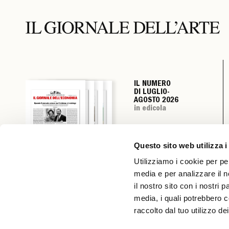
IL NUMERO
IL NUMERO
IL NUMERO
IL NUMERO
DI LUGLIO-
DI LUGLIO-
DI LUGLIO-
DI LUGLIO-
AGOSTO 2026
AGOSTO 2026
AGOSTO 2026
AGOSTO 2026
in edicola
in edicola
in edicola
in edicola
Questo sito web utilizza i
Utilizziamo i cookie per pe
media e per analizzare il n
il nostro sito con i nostri 
media, i quali potrebbero c
raccolto dal tuo utilizzo dei