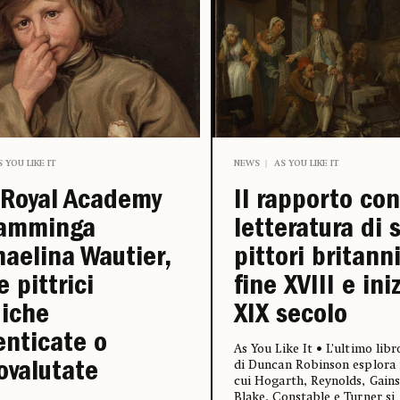
S YOU LIKE IT
NEWS
AS YOU LIKE IT
 Royal Academy
Il rapporto con
iamminga
letteratura di 
aelina Wautier,
pittori britanni
e pittrici
fine XVIII e ini
iche
XIX secolo
nticate o
As You Like It • L’ultimo li
di Duncan Robinson esplora 
ovalutate
cui Hogarth, Reynolds, Gain
Blake, Constable e Turner si