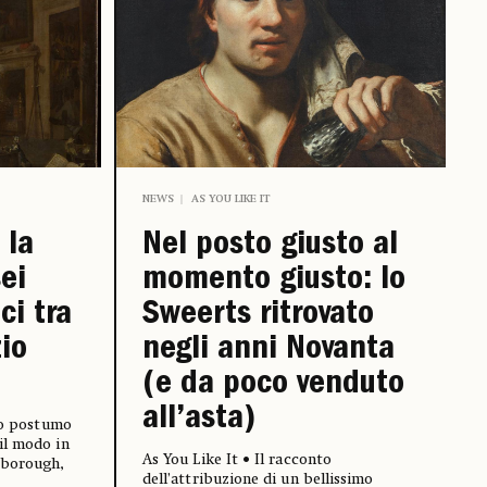
NEWS
AS YOU LIKE IT
 la
Nel posto giusto al
sei
momento giusto: lo
ci tra
Sweerts ritrovato
zio
negli anni Novanta
(e da poco venduto
all’asta)
bro postumo
il modo in
As You Like It • Il racconto
sborough,
dell’attribuzione di un bellissimo