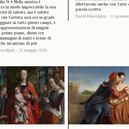
ike It • Nella mostra è
dilettarono anche con l’arte 
ta in modo impeccabile la sua
parola scritta
cità di talenti, ma è subito
David Ekserdjian
13 gennai
 che l’artista non era in grado
ggiare in tutti questi campi, e
rappresentazioni di singole
n primo piano, divise tra
 immagini di santi e scene di
che incantano di più
serdjian
21 maggio 2026