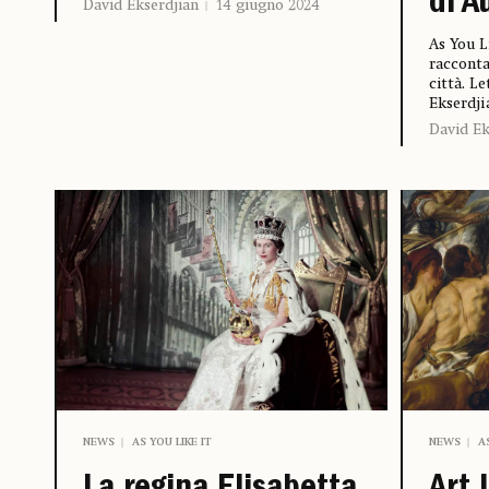
di A
David Ekserdjian
14 giugno 2024
As You L
racconta
città. L
Ekserdji
David Ek
NEWS
AS YOU LIKE IT
NEWS
A