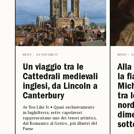
NEWS
AS YOU LIKE IT
NEWS
A
Un viaggio tra le
Alla
Cattedrali medievali
la f
inglesi, da Lincoln a
Mich
Canterbury
tra l
nord
As You Like It • Quasi esclusivamente
in Inghilterra, sette capolavori
dime
rappresentano uno dei tesori artistici,
sott
dal Romanico al Gotico, più illustri del
Paese