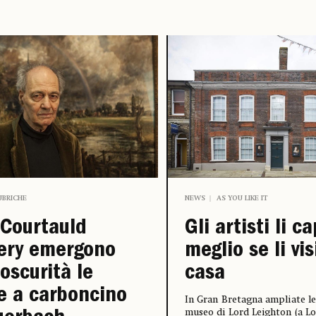
UBRICHE
NEWS
AS YOU LIKE IT
 Courtauld
Gli artisti li ca
ery emergono
meglio se li vis
’oscurità le
casa
e a carboncino
In Gran Bretagna ampliate le
museo di Lord Leighton (a Lo