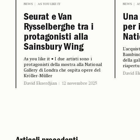
NEWS
AS YOU LIKE IT
NEWS
A
Seurat e Van
Una 
Rysselberghe tra i
per 
protagonisti alla
Nati
Sainsbury Wing
L’acquis
Bambino»
As you like it • I due artisti sono i
della gal
protagonisti della mostra alla National
riapertu
Gallery di Londra che ospita opere del
David Ek
Kröller-Müller
David Ekserdjian
12 novembre 2025