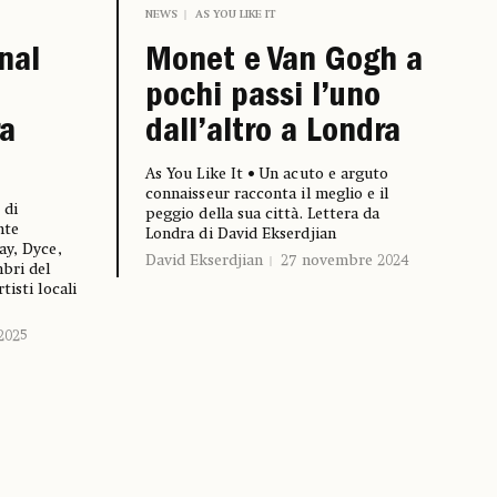
NEWS
AS YOU LIKE IT
nal
Monet e Van Gogh a
pochi passi l’uno
ra
dall’altro a Londra
As You Like It • Un acuto e arguto
connaisseur racconta il meglio e il
 di
peggio della sua città. Lettera da
nte
Londra di David Ekserdjian
ay, Dyce,
David Ekserdjian
27 novembre 2024
bri del
tisti locali
2025