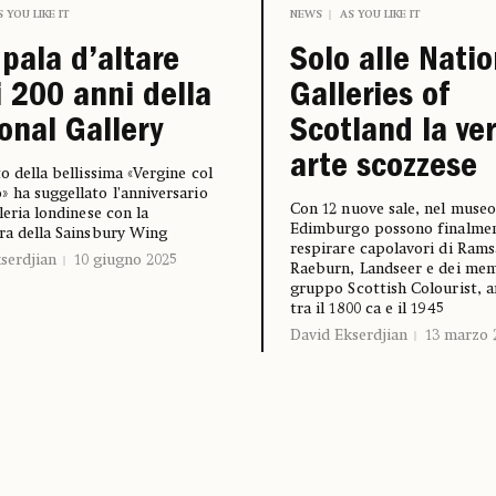
S YOU LIKE IT
NEWS
AS YOU LIKE IT
pala d’altare
Solo alle Natio
i 200 anni della
Galleries of
onal Gallery
Scotland la ve
arte scozzese
to della bellissima «Vergine col
 ha suggellato l’anniversario
Con 12 nuove sale, nel museo
leria londinese con la
Edimburgo possono finalme
ra della Sainsbury Wing
respirare capolavori di Rams
serdjian
10 giugno 2025
Raeburn, Landseer e dei mem
gruppo Scottish Colourist, ar
tra il 1800 ca e il 1945
David Ekserdjian
13 marzo 