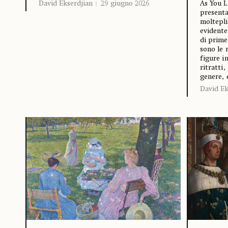
David Ekserdjian
29 giugno 2026
As You L
presenta
moltepli
evidente
di prime
sono le 
figure i
ritratti,
genere, 
David Ek