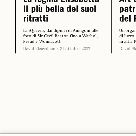
La regina Elisabetta
Art 
II più bella dei suoi
patr
ritratti
del 
La «Queen», dai dipinti di Annigoni alle
Un’organ
foto di Sir Cecil Beaton fino a Warhol,
di lucro
Freud e Wonnacott
in altri 
David Ekserdjian
31 ottobre 2022
David Ek