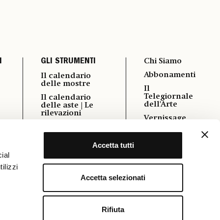
I
GLI STRUMENTI
Chi Siamo
Abbonamenti
Il calendario
delle mostre
Il
Telegiornale
Il calendario
dell'Arte
delle aste | Le
rilevazioni
Vernissage
i
Autori
Pubblicità
Podcast
Accetta tutti
Contatti
Power 100
ial
Cookie &
ilizzi
Policy
Osservatorio
Formazione
Accetta selezionati
FAQ
Rifiuta