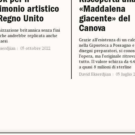
Uk per il
Riscoperta un
imonio artistico
«Maddalena
Regno Unito
giacente» del
Canova
izzazione britannica senza fini
 che andrebbe replicata anche
Grazie all’esistenza di un cal
Paesi
nella Gipsoteca a Possagno e 
serdjian
05 ottobre 2022
disegni preparatori, si conos
l’opera, ma l’originale ritro
tutto. Il valore schizza da 4.
a quasi 8 milioni di sterline
David Ekserdjian
05 luglio 