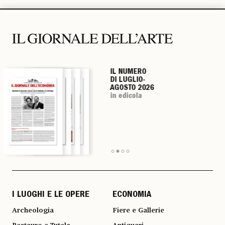
IL NUMERO
IL NUMERO
IL NUMERO
IL NUMERO
DI LUGLIO-
DI LUGLIO-
DI LUGLIO-
DI LUGLIO-
AGOSTO 2026
AGOSTO 2026
AGOSTO 2026
AGOSTO 2026
in edicola
in edicola
in edicola
in edicola
I LUOGHI E LE OPERE
ECONOMIA
Archeologia
Fiere e Gallerie