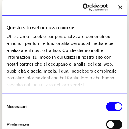
romanzi: Robinson, infatti, si è ispirato per il
sottotitolo del capitolo a lui dedicato a una
frase tratta da
Tom Jones
di Henry Fielding,
dove si legge: «
O Shakespeare! Had I thy pen (penna),
Questo sito web utilizza i cookie
O Hogarth! Had I thy pencil (matita)
».
Utilizziamo i cookie per personalizzare contenuti ed
Dopo Hogarth, è la volta di Reynolds e
annunci, per fornire funzionalità dei social media e per
Gainsborough. Reynolds è stato un fenomeno
analizzare il nostro traffico. Condividiamo inoltre
metropolitano, nominato cavaliere per
informazioni sul modo in cui utilizzi il nostro sito con i
diventare Sir Joshua ed eletto primo
nostri partner che si occupano di analisi dei dati web,
presidente della Royal Academy, mentre
pubblicità e social media, i quali potrebbero combinarle
Gainsborough si fissò per lo più in campagna
con altre informazioni che hai fornito loro o che hanno
nel suo Suffolk natale, sulla costa est
raccolto dal tuo utilizzo dei loro servizi.
dell’Inghilterra. Il libro più importante di
Reynolds, che combina istruzione teorica e
Selezione
pratica, è
Discourses on Art
: discorsi fatti ai suoi
Necessari
del
studenti alla Royal Academy dal 1769 al 1790,
consenso
ma anche pubblicati all’epoca per
Preferenze
raggiungere un pubblico più vasto. Al