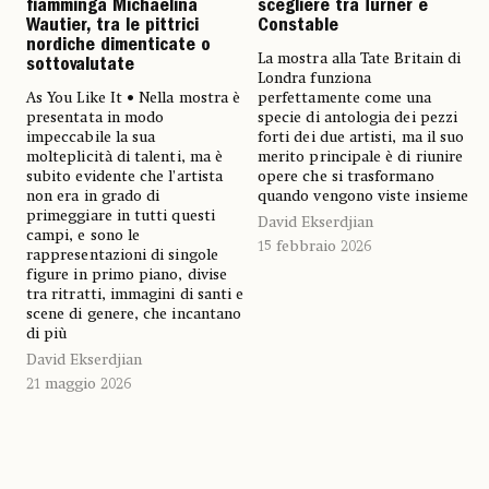
fiamminga Michaelina
scegliere tra Turner e
Wautier, tra le pittrici
Constable
nordiche dimenticate o
La mostra alla Tate Britain di
sottovalutate
Londra funziona
As You Like It • Nella mostra è
perfettamente come una
presentata in modo
specie di antologia dei pezzi
impeccabile la sua
forti dei due artisti, ma il suo
molteplicità di talenti, ma è
merito principale è di riunire
subito evidente che l’artista
opere che si trasformano
non era in grado di
quando vengono viste insieme
primeggiare in tutti questi
David Ekserdjian
campi, e sono le
15 febbraio 2026
rappresentazioni di singole
figure in primo piano, divise
tra ritratti, immagini di santi e
scene di genere, che incantano
di più
David Ekserdjian
21 maggio 2026