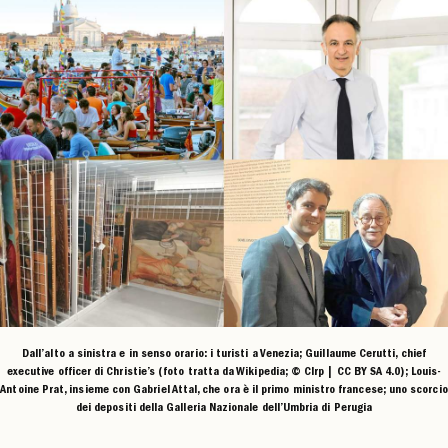
Dall’alto a sinistra e in senso orario: i turisti a Venezia; Guillaume Cerutti, chief
executive officer di Christie’s (foto tratta da Wikipedia; © Clrp | CC BY SA 4.0); Louis-
Antoine Prat, insieme con Gabriel Attal, che ora è il primo ministro francese; uno scorcio
dei depositi della Galleria Nazionale dell’Umbria di Perugia