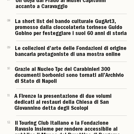
Un Goya dal Prado ai Musei Capitolini
accanto a Caravaggio
08
La short list del bando culturale GugArt3,
promosso dalla cioccolateria torinese Guido
Gobino per festeggiare i suoi 60 anni di storia
09
Le collezioni d’arte delle Fondazioni di origine
bancaria protagoniste di una mostra online
10
Grazie al Nucleo Tpc dei Carabinieri 300
documenti borbonici sono tornati all’Archivio
di Stato di Napoli
11
A Firenze la presentazione di due volumi
dedicati ai restauri della Chiesa di San
Giovannino detta degli Scolopi
12
Il Touring Club Italiano e la Fondazione
Ravasio insieme per rendere accessibile al