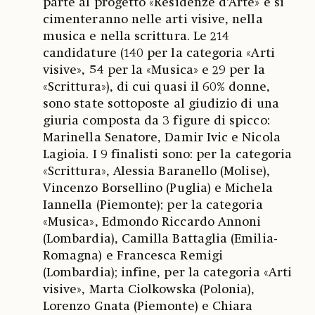
parte al progetto «Residenze d’Arte» e si
cimenteranno nelle arti visive, nella
musica e nella scrittura. Le 214
candidature (140 per la categoria «Arti
visive», 54 per la «Musica» e 29 per la
«Scrittura»), di cui quasi il 60% donne,
sono state sottoposte al giudizio di una
giuria composta da 3 figure di spicco:
Marinella Senatore, Damir Ivic e Nicola
Lagioia. I 9 finalisti sono: per la categoria
«Scrittura», Alessia Baranello (Molise),
Vincenzo Borsellino (Puglia) e Michela
Iannella (Piemonte); per la categoria
«Musica», Edmondo Riccardo Annoni
(Lombardia), Camilla Battaglia (Emilia-
Romagna) e Francesca Remigi
(Lombardia); infine, per la categoria «Arti
visive», Marta Ciolkowska (Polonia),
Lorenzo Gnata (Piemonte) e Chiara