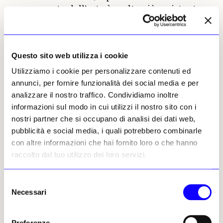
mercato dell’arte è molto più resistente
rispetto a un decennio fa, per tre motivi
principali: • La continua attrazione del
mercato dell’arte e del lusso sui nuovi
Questo sito web utilizza i cookie
acquirenti: Cerutti rileva che oltre il 30%
dei clienti di Christie’s ogni anno sono
Utilizziamo i cookie per personalizzare contenuti ed
nuovi, e una percentuale significativa di
annunci, per fornire funzionalità dei social media e per
questi nuovi clienti appartiene alle
analizzare il nostro traffico. Condividiamo inoltre
generazioni dei millennial e della Gen Z;
informazioni sul modo in cui utilizzi il nostro sito con i
• Considerando l’arte e il lusso come
nostri partner che si occupano di analisi dei dati web,
«asset class», essi possono essere
pubblicità e social media, i quali potrebbero combinarle
investimenti interessanti e sicuri,
con altre informazioni che hai fornito loro o che hanno
soprattutto quando altre «asset class»
raccolto dal tuo utilizzo dei loro servizi.
appaiono più volatili; • Per ciò che
riguarda i prezzi, nel 2023 il mercato ha
Selezione
subito un significativo riallineamento e
Necessari
del
ora pare pronto a ripartire su basi più
consenso
solide.
Preferenze