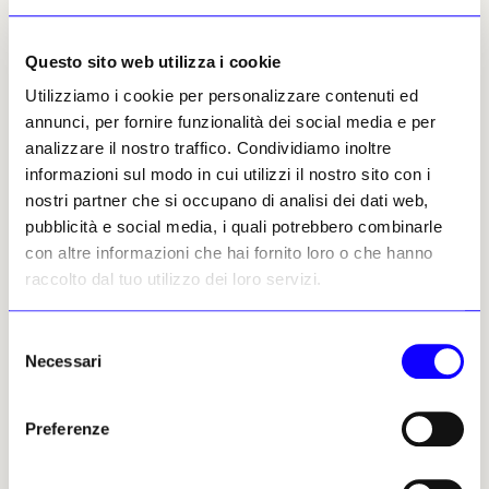
attraverso la discussa sala sulla «Violenza
raccontata da Artemisia». L'esposizione
Questo sito web utilizza i cookie
era stata bollata di «voyeurismo» e di
Utilizziamo i cookie per personalizzare contenuti ed
essere «una micidiale operazione
annunci, per fornire funzionalità dei social media e per
patriarcale» dalle studentesse
analizzare il nostro traffico. Condividiamo inoltre
principalmente per il il modo in cui viene
informazioni sul modo in cui utilizzi il nostro sito con i
raccontato lo stupro subìto dall’artista. [
Il
nostri partner che si occupano di analisi dei dati web,
Secolo XIX
]
pubblicità e social media, i quali potrebbero combinarle
con altre informazioni che hai fornito loro o che hanno
Redazione
raccolto dal tuo utilizzo dei loro servizi.
Selezione
Sgarbi ha riconsegnato il dipinto
07
Necessari
del
di Manetti ai Carabinieri. Ora sarà
consenso
sottoposto a perizia
Preferenze
Dopo aver riconsegnato il 12 gennaio ai
Carabinieri la tela raffigurante «La