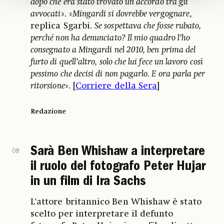
dopo che era stato trovato un accordo tra gli
avvocati
». «
Mingardi si dovrebbe vergognare
,
replica Sgarbi.
Se sospettava che fosse rubato,
perché non ha denunciato? Il mio quadro l’ho
consegnato a Mingardi nel 2010, ben prima del
furto di quell’altro, solo che lui fece un lavoro così
pessimo che decisi di non pagarlo. E ora parla per
ritorsione
». [
Corriere della Sera
]
Redazione
Sarà Ben Whishaw a interpretare
08
il ruolo del fotografo Peter Hujar
in un film di Ira Sachs
L’attore britannico Ben Whishaw è stato
scelto per interpretare il defunto