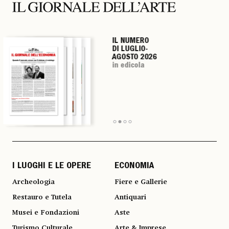
IL NUMERO
IL NUMERO
IL NUMERO
IL NUMERO
DI LUGLIO-
DI LUGLIO-
DI LUGLIO-
DI LUGLIO-
AGOSTO 2026
AGOSTO 2026
AGOSTO 2026
AGOSTO 2026
in edicola
in edicola
in edicola
in edicola
I LUOGHI E LE OPERE
ECONOMIA
Archeologia
Fiere e Gallerie
Restauro e Tutela
Antiquari
Musei e Fondazioni
Aste
Turismo Culturale
Arte & Imprese