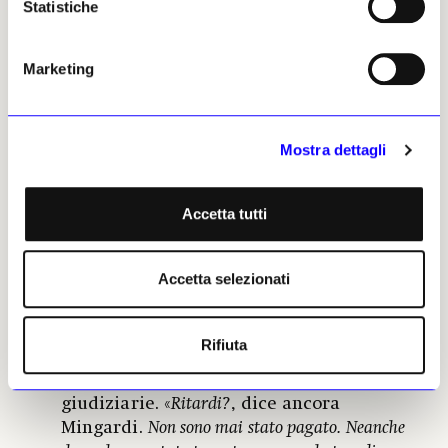
Statistiche
cattura di san Pietro» attribuita a Rutilio
Manetti, il sottosegretario Vittorio Sgarbi
ha già presentato istanza di dissequestro
Marketing
per il dipinto finito al centro
dell’indagine che lo vede indagato per
furto e autoriciclaggio di opera d’arte.
Mostra dettagli
Ora il dipinto è sottoposto a perizia. Per
parte sua, Sgarbi è certo di avere tutti gli
elementi per provare la sua innocenza.
Accetta tutti
Contro di lui, la testimonianza del
restauratore Gianfranco Mingardi. «
Io ho
Accetta selezionati
solo fatto il mio lavoro
, ha detto Mingardi.
La
torcia però non l’ho aggiunta io, né mi era stato
chiesto di farlo
». Il restauratore vanta un
Rifiuta
credito nei confronti di Sgarbi di
duecentomila euro, già finiti in cause
giudiziarie. «
Ritardi?
, dice ancora
Mingardi.
Non sono mai stato pagato. Neanche