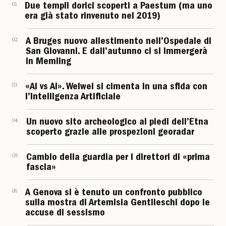
01
Due templi dorici scoperti a Paestum (ma uno
era già stato rinvenuto nel 2019)
02
A Bruges nuovo allestimento nell’Ospedale di
San Giovanni. E dall’autunno ci si immergerà
in Memling
03
«Ai vs AI». Weiwei si cimenta in una sfida con
l’Intelligenza Artificiale
04
Un nuovo sito archeologico ai piedi dell’Etna
scoperto grazie alle prospezioni georadar
05
Cambio della guardia per i direttori di «prima
fascia»
06
A Genova si è tenuto un confronto pubblico
sulla mostra di Artemisia Gentileschi dopo le
accuse di sessismo