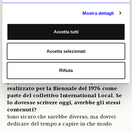
istituzionalizzazione mi ha conferito una
sorta di autorità superiore, che ha messo la
Mostra dettagli
gente a tacere.
Accetta tutti
Questa svolta le è piaciuta?
No, all’inizio era tutto più divertente. Creare
nuovo significato è un contributo prezioso e
Accetta selezionati
farne esperienza lo è altrettanto, mentre
l’aspetto istituzionale è più gravoso.
Rifiuta
In occasione di questa mostra, ripropone il
poster «Where Are You Standing?»,
realizzato per la Biennale del 1976 come
parte del collettivo International Local. Se
lo dovesse scrivere oggi, avrebbe gli stessi
contenuti?
Sono sicuro che sarebbe diverso, ma dovrei
dedicare del tempo a capire in che modo.