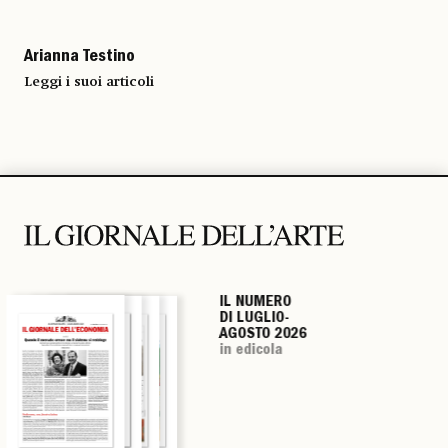
Arianna Testino
Leggi i suoi articoli
IL NUMERO
IL NUMERO
IL NUMERO
IL NUMERO
DI LUGLIO-
DI LUGLIO-
DI LUGLIO-
DI LUGLIO-
AGOSTO 2026
AGOSTO 2026
AGOSTO 2026
AGOSTO 2026
in edicola
in edicola
in edicola
in edicola