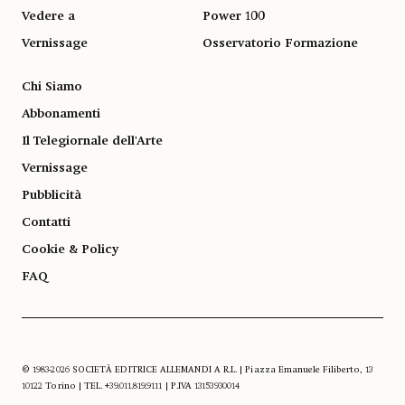
Vedere a
Power 100
Vernissage
Osservatorio Formazione
Chi Siamo
Abbonamenti
Il Telegiornale dell'Arte
Vernissage
Pubblicità
Contatti
Cookie & Policy
FAQ
© 1983-2026 SOCIETÀ EDITRICE ALLEMANDI A R.L. | Piazza Emanuele Filiberto, 13
10122 Torino | TEL. +39.011.819.9111 | P.IVA 13153930014