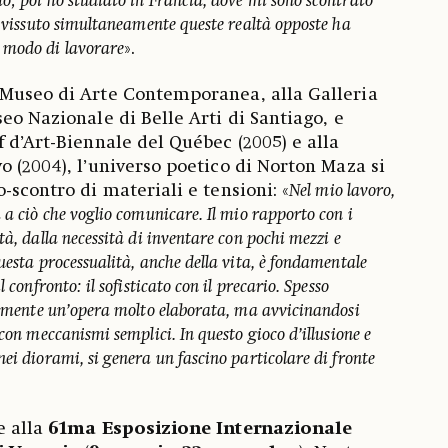
o; poi ho studiato in Francia, dove mi sono scontrato
r vissuto simultaneamente queste realtà opposte ha
 modo di lavorare
».
 Museo di Arte Contemporanea, alla Galleria
eo Nazionale di Belle Arti di Santiago, e
f d’Art-Biennale del Québec (2005) e alla
o (2004), l’universo poetico di Norton Maza si
-scontro di materiali e tensioni: «
Nel mio lavoro,
 a ciò che voglio comunicare. Il mio rapporto con i
tà, dalla necessità di inventare con pochi mezzi e
uesta processualità, anche della vita, è fondamentale
 confronto: il sofisticato con il precario. Spesso
ialmente un’opera molto elaborata, ma avvicinandosi
 con meccanismi semplici. In questo gioco d’illusione e
ei diorami, si genera un fascino particolare di fronte
e alla
61ma Esposizione Internazionale