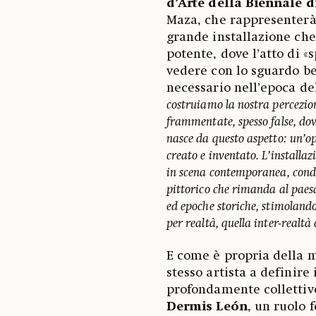
d’Arte della Biennale d
Maza, che rappresenterà 
grande installazione ch
potente, dove l’atto di «
vedere con lo sguardo be
necessario nell’epoca del
costruiamo la nostra percezi
frammentate, spesso false, dove
nasce da questo aspetto: un’ope
creato e inventato. L’installa
in scena contemporanea, cond
pittorico che rimanda al paes
ed epoche storiche, stimolando
per realtà, quella inter-real
E come è propria della mo
stesso artista a definire
profondamente collettivo
Dermis León
, un ruolo