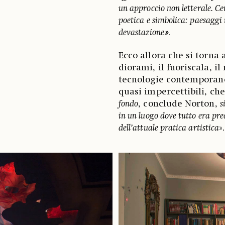
un approccio non letterale. C
poetica e simbolica: paesaggi 
devastazione
»
.
Ecco allora che si torna 
diorami, il fuoriscala, i
tecnologie contemporane
quasi impercettibili, che
fondo
, conclude Norton,
s
in un luogo dove tutto era pr
dell’attuale pratica artistica
».