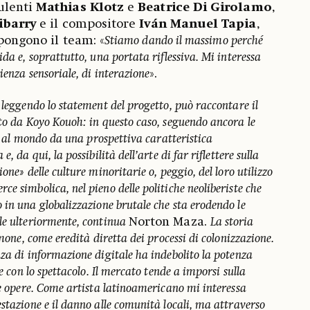
sulenti
Mathias Klotz
e
Beatrice Di Girolamo
,
ibarry
e il compositore
Iván Manuel Tapia
,
pongono il team: «
Stiamo dando il massimo perché
ida e, soprattutto, una portata riflessiva. Mi interessa
ienza sensoriale, di interazione
».
 leggendo lo statement del progetto, può raccontare il
ato da Koyo Kouoh: in questo caso, seguendo ancora le
re al mondo da una prospettiva caratteristica
, da qui, la possibilità dell’arte di far riflettere sulla
one» delle culture minoritarie o, peggio, del loro utilizzo
e simbolica, nel pieno delle politiche neoliberiste che
in una globalizzazione brutale che sta erodendo le
le ulteriormente, continua
Norton Maza.
La storia
imone, come eredità diretta dei processi di colonizzazione.
za di informazione digitale ha indebolito la potenza
de con lo spettacolo. Il mercato tende a imporsi sulla
le opere. Come artista latinoamericano mi interessa
stazione e il danno alle comunità locali, ma attraverso