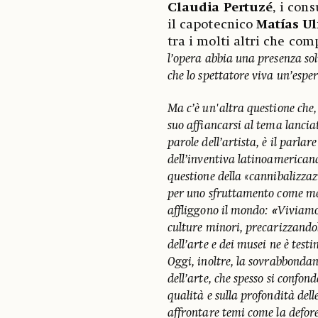
Claudia Pertuzé
, i con
il capotecnico
Matías Ul
tra i molti altri che com
l’opera abbia una presenza sol
che lo spettatore viva un’esper
Ma c’è un'altra questione che,
suo affiancarsi al tema lanci
parole dell’artista, è il parla
dell’inventiva latinoamericana e
questione della «cannibalizzazi
per uno sfruttamento come merc
affliggono il mondo:
«
Viviamo 
culture minori, precarizzando
dell’arte e dei musei ne è test
Oggi, inoltre, la sovrabbondan
dell’arte, che spesso si confon
qualità e sulla profondità del
affrontare temi come la defore