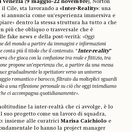
i Venezia
(
9 maggio-22 novembre
), Norton
il Cile, sta lavorando a
«Inter-Reality»
: una
e si annuncia come un’esperienza immersiva e
spiare» dentro la stessa struttura ha tutto a che
n più che obliquo o trasversale che è
le fake news e della post-verità: «
Oggi
one del mondo a partire da immagini e informazioni
 conta più il titolo che il contenuto.
“
Inter-reality
”
ra che gioca con la confusione tra reale e fittizio, tra
zione propone un’esperienza che, a partire da una messa
uce gradualmente lo spettatore verso un universo
aggio romantico e barocco, filtrato da molteplici sguardi
lo a una riflessione personale su ciò che oggi intendiamo
tà che ci accompagna quotidianamente
».
ltitudine la inter-realtà che ci avvolge, è lo
 il suo progetto come un lavoro di squadra,
: insieme alle curatrici
Marisa Caichiolo
e
 fondamentale lo hanno la project manager