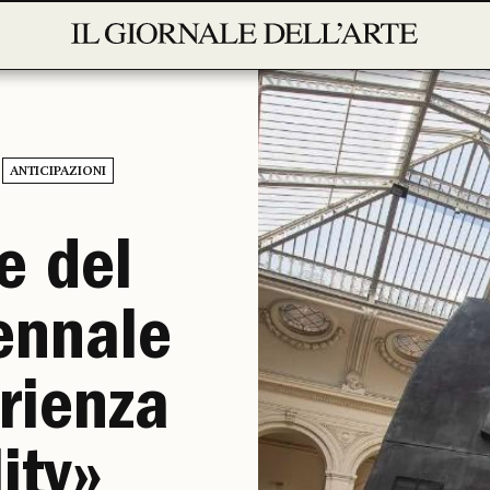
ANTICIPAZIONI
e del
iennale
rienza
ity»