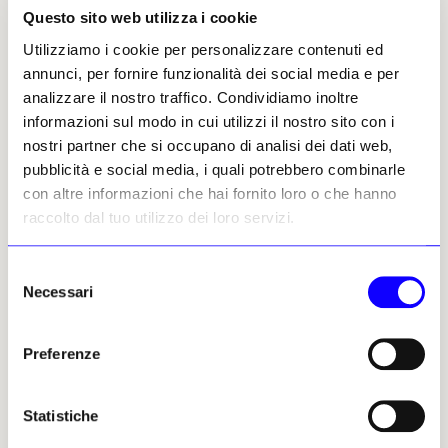
William
Kentridge
dedica al maestro
Questo sito web utilizza i cookie
bolognese una videoinstallazione e sculture in
Utilizziamo i cookie per personalizzare contenuti ed
cartone, restituendo tempo, ritmo e memoria
annunci, per fornire funzionalità dei social media e per
come materia visiva. Un progetto corale che
analizzare il nostro traffico. Condividiamo inoltre
riafferma la Metafisica come forza generativa,
informazioni sul modo in cui utilizzi il nostro sito con i
oggi più che mai.
nostri partner che si occupano di analisi dei dati web,
pubblicità e social media, i quali potrebbero combinarle
con altre informazioni che hai fornito loro o che hanno
raccolto dal tuo utilizzo dei loro servizi.
Selezione
Necessari
del
consenso
Preferenze
Statistiche