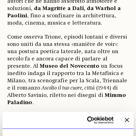
autori che ne hanno assorbito atmosfere e
soluzioni,
da Magritte a Dalí, da Warhol a
Paolini
, fino a sconfinare in architettura,
moda, cinema, musica e letteratura.
Come osserva Trione, episodi lontani e diversi
sono uniti da una stessa «manière de voir»:
una postura poetica laterale, nata oltre un
secolo fa e ancora capace di parlare al
presente. Al
Museo del Novecento
un focus
inedito indaga il rapporto tra la Metafisica e
Milano, tra scenografie per la Scala, Triennale
e il romanzo
Ascolto il tuo cuore, città
(1944) di
Alberto Savinio, riletto nei disegni di
Mimmo
Paladino
.
Alle
Gallerie d’Italia
un omaggio fotografico
di
Gianni Berengo Gardin
entra in dialogo
con Morandi, mentre a
Palazzo Citterio