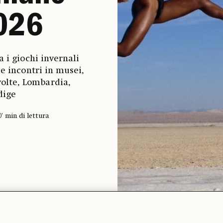
026
 i giochi invernali
e incontri in musei,
volte, Lombardia,
Adige
0' min di lettura