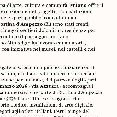
pa di arte, cultura e comunità,
Milano
offre il
ternazionale del progetto, con istituzioni
mie e spazi pubblici coinvolti in un
ortina d’Ampezzo
(Bl) sono stati creati
a lungo i sentieri dolomitici, residenze per
raccontano il paesaggio montano
ino Alto Adige ha lavorato su memoria,
 con iniziative nei musei, nei castelli e nei
egate ai Giochi non può non iniziare con il
osanna
, che ha creato un percorso speciale
llezione permanente, del parco e degli spazi
 marzo 2026
«Via Azzurra»
accompagna i
enza immersiva che parte da Cortina d’Ampezzo
ne 2026 tra sculture e fotografie che
rie inedite, installazioni di arte digitale,
gati agli atleti italiani. L’Art Lounge del