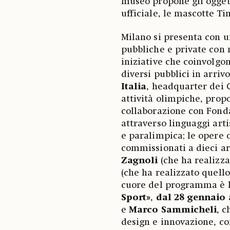
museo propone gli oggett
ufficiale, le mascotte T
Milano si presenta con u
pubbliche e private con 
iniziative che coinvolgo
diversi pubblici in arrivo
Italia
, headquarter dei G
attività olimpiche, propo
collaborazione con Fonda
attraverso linguaggi arti
e paralimpica; le opere or
commissionati a dieci art
Zagnoli
(che ha realizza
(che ha realizzato quell
cuore del programma è 
Sport»
,
dal 28 gennaio 
e
Marco Sammicheli
, c
design e innovazione, co