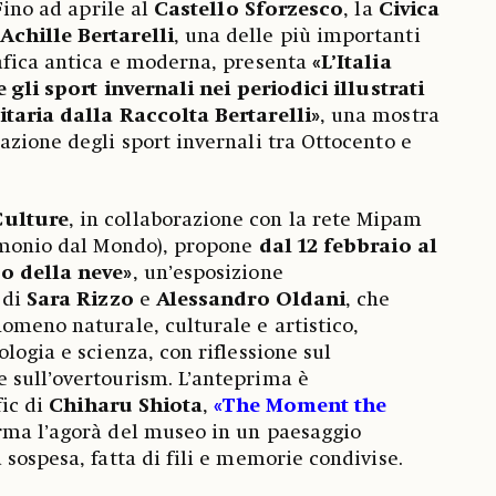
 Fino ad aprile al
Castello Sforzesco
, la
Civica
Achille Bertarelli
, una delle più importanti
afica antica e moderna, presenta
«L’Italia
e gli sport invernali nei periodici illustrati
itaria dalla Raccolta Bertarelli»
, una mostra
azione degli sport invernali tra Ottocento e
Culture
, in collaborazione con la rete Mipam
rimonio dal Mondo), propone
dal 12 febbraio al
so della neve»
, un’esposizione
 di
Sara Rizzo
e
Alessandro Oldani
, che
omeno naturale, culturale e artistico,
logia e scienza, con riflessione sul
 sull’overtourism. L’anteprima è
fic di
Chiharu Shiota
,
«The Moment the
orma l’agorà del museo in un paesaggio
 sospesa, fatta di fili e memorie condivise.