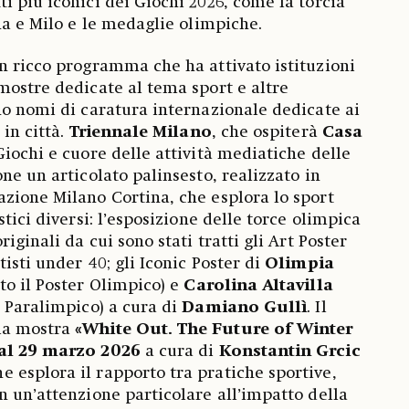
i più iconici dei Giochi 2026, come la torcia
ina e Milo e le medaglie olimpiche.
n ricco programma che ha attivato istituzioni
mostre dedicate al tema sport e altre
no nomi di caratura internazionale dedicate ai
 in città.
Triennale Milano
, che ospiterà
Casa
iochi e cuore delle attività mediatiche delle
ne un articolato palinsesto, realizzato in
zione Milano Cortina, che esplora lo sport
stici diversi: l’esposizione delle torce olimpica
iginali da cui sono stati tratti gli Art Poster
isti under 40; gli Iconic Poster di
Olimpia
to il Poster Olimpico) e
Carolina Altavilla
o Paralimpico) a cura di
Damiano Gullì
. Il
la mostra
«White Out. The Future of Winter
al 29 marzo 2026
a cura di
Konstantin Grcic
he esplora il rapporto tra pratiche sportive,
n un’attenzione particolare all’impatto della