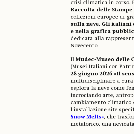
crisi climatica in corso.
Raccolta delle Stampe 
collezioni europee di gr
sulla neve. Gli italiani 
e nella grafica pubblic
dedicata alla rappresent
Novecento.
Il
Mudec-Museo delle 
(Musei Italiani con Pat
28 giugno 2026
«Il sen
multidisciplinare a cura
esplora la neve come fen
incrociando arte, antropo
cambiamento climatico e
l’installazione site speci
Snow Melts»
, che trasf
metaforico, una nevicata