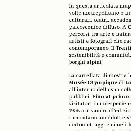
In questa articolata map
volto metropolitano e in
culturali, teatri, accade
palcoscenico diffuso. A
C
percorsi tra arte e natur
artisti e fotografi che 
contemporaneo. Il Trent
sostenibilità e comunità,
borghi alpini.
La carrellata di mostre l
Musée Olympique
di
L
all’interno della sua co
pubblici.
Fino al primo
visitatori in un’esperi
1956 arrivando all’edizio
raccontano aneddoti e sto
cortometraggi e cimeli le