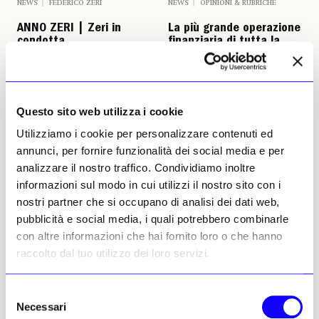
NEWS
FEDERICO ZERI
NEWS
OPINIONI & RUBRICHE
ANNO ZERI | Zeri in
La più grande operazione
condotta
finanziaria di tutta la
storia dell’arte
In occasione del convegno
Umberto Allemandi
«Anno Zeri», la memorabile
13 giugno 2017
intervista nel primo numero di
Il Giornale dell’Arte: «Una
Questo sito web utilizza i cookie
povera Italia di finti
intellettuali, di una finta
Utilizziamo i cookie per personalizzare contenuti ed
sinistra, di donnette e di
annunci, per fornire funzionalità dei social media e per
semianalfabeti»
analizzare il nostro traffico. Condividiamo inoltre
Umberto Allemandi
22 settembre 2021
informazioni sul modo in cui utilizzi il nostro sito con i
nostri partner che si occupano di analisi dei dati web,
pubblicità e social media, i quali potrebbero combinarle
con altre informazioni che hai fornito loro o che hanno
raccolto dal tuo utilizzo dei loro servizi.
Selezione
Necessari
del