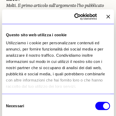
Molti. Il primo articolo sull’argomento l’ho pubblicato
nel 1996. Di certo non l’avrei portato a termine senza il
sostegno della Fondazione Credito Bergamasco che mi
ha aiutato durante la ricerca, finanziando anche la
pubblicazione. Assieme all’amico Arturo Galansino ho
Questo sito web utilizza i cookie
curato due mostre monografiche sul pittore, una alla
Royal Academy of Arts di Londra nel 2014 e una alla
Utilizziamo i cookie per personalizzare contenuti ed
Frick Collection di New York (con Aimee Ng) nel 2019. Il
annunci, per fornire funzionalità dei social media e per
risultato di quelle ricerche è ovviamente confluito
analizzare il nostro traffico. Condividiamo inoltre
nell’opera completa, il cui regesto è stato curato da
informazioni sul modo in cui utilizzi il nostro sito con i
Giampietro Tiraboschi
.
nostri partner che si occupano di analisi dei dati web,
pubblicità e social media, i quali potrebbero combinarle
Lei possiede un Moroni?
con altre informazioni che hai fornito loro o che hanno
Non potendo permettermi una sua opera, ho chiesto
raccolto dal tuo utilizzo dei loro servizi.
all’amico Gianriccardo Piccoli di dipingermene una. È
nata una serie davvero notevole, esposta qualche tempo
Selezione
fa all’Accademia Carrara. Sono dei ritratti in nero
Necessari
del
perfettamente conformi, nelle misure, agli originali.
consenso