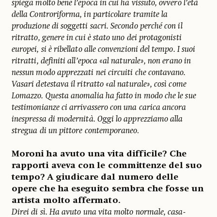
spiega molto bene l’epoca in cui ha vissuto, ovvero l’età
della Controriforma, in particolare tramite la
produzione di soggetti sacri. Secondo perché con il
ritratto, genere in cui è stato uno dei protagonisti
europei, si è ribellato alle convenzioni del tempo. I suoi
ritratti, definiti all’epoca «al naturale», non erano in
nessun modo apprezzati nei circuiti che contavano.
Vasari detestava il ritratto «al naturale», così come
Lomazzo. Questa anomalia ha fatto in modo che le sue
testimonianze ci arrivassero con una carica ancora
inespressa di modernità. Oggi lo apprezziamo alla
stregua di un pittore contemporaneo
.
Moroni ha avuto una vita difficile? Che
rapporti aveva con le committenze del suo
tempo? A giudicare dal numero delle
opere che ha eseguito sembra che fosse un
artista molto affermato.
Direi di sì. Ha avuto una vita molto normale, casa-