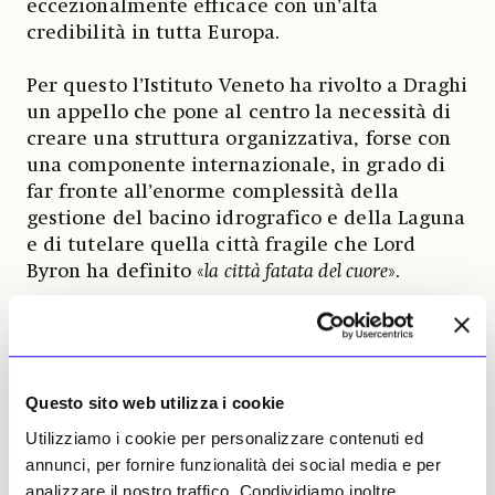
eccezionalmente efficace con un’alta
credibilità in tutta Europa.
Per questo l’Istituto Veneto ha rivolto a Draghi
un appello che pone al centro la necessità di
creare una struttura organizzativa, forse con
una componente internazionale, in grado di
far fronte all’enorme complessità della
gestione del bacino idrografico e della Laguna
e di tutelare quella città fragile che Lord
Byron ha definito «
la città fatata del cuore
».
«Il Giornale dell’Arte» si associa al 100% a
questo appello e pubblica quindi gran parte
del documento presentato a Mario Draghi il
Questo sito web utilizza i cookie
25 ottobre. Promette di seguire con attenzione
la reazione del Governo e di tenere voi, i suoi
Utilizziamo i cookie per personalizzare contenuti ed
lettori, aggiornati su tutti gli sviluppi.
annunci, per fornire funzionalità dei social media e per
analizzare il nostro traffico. Condividiamo inoltre