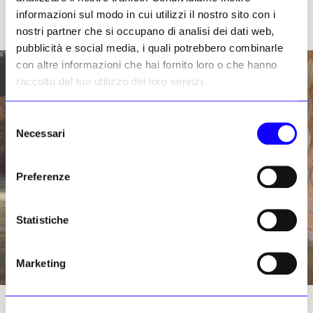
Leggi lo speciale:
SOS VENEZIA
informazioni sul modo in cui utilizzi il nostro sito con i
nostri partner che si occupano di analisi dei dati web,
pubblicità e social media, i quali potrebbero combinarle
con altre informazioni che hai fornito loro o che hanno
raccolto dal tuo utilizzo dei loro servizi.
Selezione
Necessari
del
consenso
Preferenze
Statistiche
Marketing
Il portico allagato della Ca' d'Oro sul Canal Grande. Cortesia di Unisve