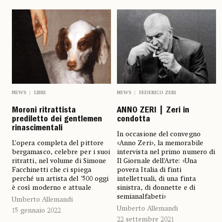
NEWS
FEDERICO ZERI
NEWS
LIBRI
ANNO ZERI | Zeri in
Moroni ritrattista
condotta
prediletto dei gentlemen
rinascimentali
In occasione del convegno
«Anno Zeri», la memorabile
L’opera completa del pittore
intervista nel primo numero di
bergamasco, celebre per i suoi
Il Giornale dell’Arte: «Una
ritratti, nel volume di Simone
povera Italia di finti
Facchinetti che ci spiega
intellettuali, di una finta
perché un artista del ’500 oggi
sinistra, di donnette e di
è così moderno e attuale
semianalfabeti»
Umberto Allemandi
Umberto Allemandi
15 gennaio 2022
22 settembre 2021