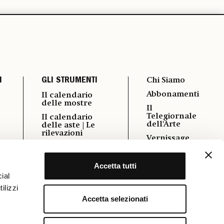
I
GLI STRUMENTI
Chi Siamo
Abbonamenti
Il calendario
delle mostre
Il
Telegiornale
Il calendario
dell'Arte
delle aste | Le
rilevazioni
Vernissage
i
Autori
Pubblicità
Podcast
Accetta tutti
Contatti
Power 100
ial
Cookie &
ilizzi
Policy
Osservatorio
Formazione
Accetta selezionati
FAQ