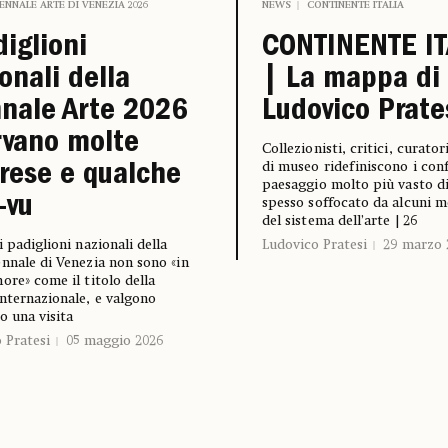
IENNALE ARTE DI VENEZIA 2026
NEWS
CONTINENTE ITALIA
diglioni
CONTINENTE IT
onali della
| La mappa di
nale Arte 2026
Ludovico Prate
rvano molte
Collezionisti, critici, curator
di museo ridefiniscono i conf
rese e qualche
paesaggio molto più vasto di
-vu
spesso soffocato da alcuni 
del sistema dell’arte | 26
i padiglioni nazionali della
Ludovico Pratesi
29 marzo 
nnale di Venezia non sono «in
ore» come il titolo della
nternazionale, e valgono
ro una visita
 Pratesi
05 maggio 2026