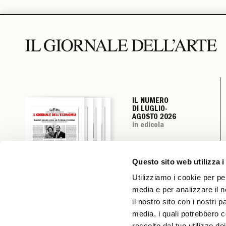
IL NUMERO
IL NUMERO
IL NUMERO
IL NUMERO
DI LUGLIO-
DI LUGLIO-
DI LUGLIO-
DI LUGLIO-
AGOSTO 2026
AGOSTO 2026
AGOSTO 2026
AGOSTO 2026
in edicola
in edicola
in edicola
in edicola
Questo sito web utilizza i
Utilizziamo i cookie per pe
media e per analizzare il n
il nostro sito con i nostri 
media, i quali potrebbero c
raccolto dal tuo utilizzo dei