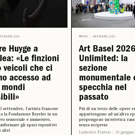
RT BASEL 2026
NEWS
ART BASEL 2026
re Huyge a
Art Basel 2026
lea: «Le finzioni
Unlimited: la
 veicoli che ci
sezione
no accesso ad
monumentale c
i mondi
specchia nel
ibili»
passato
13 settembre, l'artista francese
Più di un terzo delle opere e
a la Fondazione Beyeler in un
appartengono ad un'altra ep
ivo sensoriale e immersivo,
propongono un’estetica rass
rasformare gli spazi espositivi
senza sorprese
 altri
Ludovico Pratesi
16 giugno