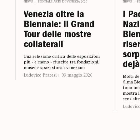
NEWS
BIENNALE ARTE DI VENEZIA 2026
NEWS
B
Venezia oltre la
I Pa
Biennale: il Grand
Nazi
Tour delle mostre
Bien
collaterali
rise
sorp
Una selezione critica delle esposizioni
più - e meno - riuscite tra fondazioni,
dejà
musei e spazi storici veneziani
Ludovico Pratesi
09 maggio 2026
Molti de
61ma Bie
tono min
mostra i
senz’alt
Ludovico