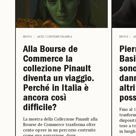
NEWS
ARTE CONTEMPORANEA
NEWS
A
Alla Bourse de
Pier
Commerce la
Basi
collezione Pinault
sono
diventa un viaggio.
dan
Perché in Italia è
altr
ancora così
poss
difficile?
Fino al 
trasform
La mostra della Collezione Pinault alla
disposit
Bourse de Commerce trasforma oltre
teso a t
cento opere in un percorso costruito
in luoghi
come una narrazione, dove