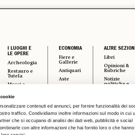
I LUOGHI E
ECONOMIA
ALTRE SEZION
LE OPERE
Fiere e
Libri
Gallerie
Archeologia
Opinioni &
Antiquari
Rubriche
Restauro e
Tutela
Aste
Notizie
politiche e
Musei e
Arte &
professional
Fondazioni
Imprese
 cookie
Fotografia
Turismo
Mercato
Culturale
Vedere a
rsonalizzare contenuti ed annunci, per fornire funzionalità dei soc
ostro traffico. Condividiamo inoltre informazioni sul modo in cui ut
Vernissage
partner che si occupano di analisi dei dati web, pubblicità e social
ombinarle con altre informazioni che hai fornito loro o che hanno
 loro servizi.