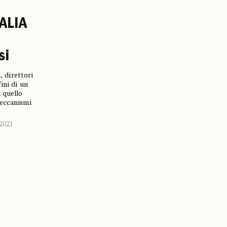
ALIA
si
i, direttori
ini di un
 quello
meccanismi
2021