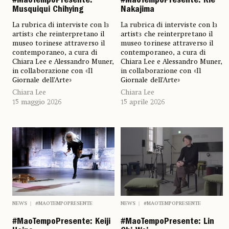
#MaoTempoPresente:
#MaoTempoPresente: Rie
Musquiqui Chihying
Nakajima
La rubrica di interviste con lɜ
La rubrica di interviste con lɜ
artistɜ che reinterpretano il
artistɜ che reinterpretano il
museo torinese attraverso il
museo torinese attraverso il
contemporaneo, a cura di
contemporaneo, a cura di
Chiara Lee e Alessandro Muner,
Chiara Lee e Alessandro Muner,
in collaborazione con «Il
in collaborazione con «Il
Giornale dell’Arte»
Giornale dell’Arte»
Chiara Lee
Chiara Lee
15 maggio 2026
15 aprile 2026
NEWS
#MAOTEMPOPRESENTE
NEWS
#MAOTEMPOPRESENTE
#MaoTempoPresente: Keiji
#MaoTempoPresente: Lin