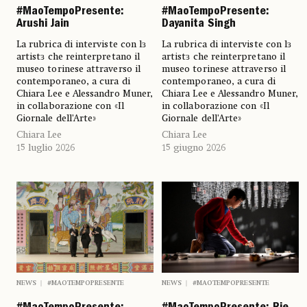
#MaoTempoPresente:
#MaoTempoPresente:
Arushi Jain
Dayanita Singh
La rubrica di interviste con lɜ
La rubrica di interviste con lɜ
artistɜ che reinterpretano il
artistɜ che reinterpretano il
museo torinese attraverso il
museo torinese attraverso il
contemporaneo, a cura di
contemporaneo, a cura di
Chiara Lee e Alessandro Muner,
Chiara Lee e Alessandro Muner,
in collaborazione con «Il
in collaborazione con «Il
Giornale dell’Arte»
Giornale dell’Arte»
Chiara Lee
Chiara Lee
15 luglio 2026
15 giugno 2026
NEWS
#MAOTEMPOPRESENTE
NEWS
#MAOTEMPOPRESENTE