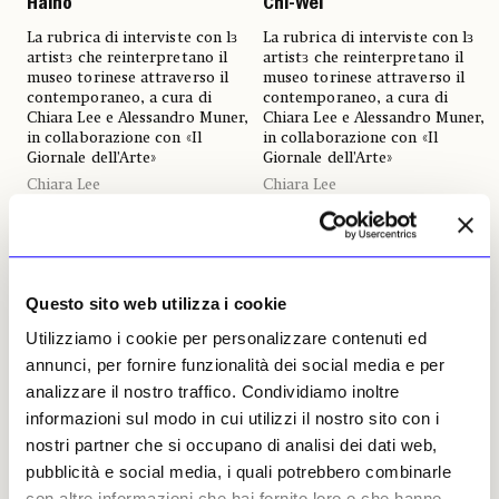
Haino
Chi-Wei
La rubrica di interviste con lɜ
La rubrica di interviste con lɜ
artistɜ che reinterpretano il
artistɜ che reinterpretano il
museo torinese attraverso il
museo torinese attraverso il
contemporaneo, a cura di
contemporaneo, a cura di
Chiara Lee e Alessandro Muner,
Chiara Lee e Alessandro Muner,
in collaborazione con «Il
in collaborazione con «Il
Giornale dell’Arte»
Giornale dell’Arte»
Chiara Lee
Chiara Lee
23 marzo 2026
16 febbraio 2026
Questo sito web utilizza i cookie
Utilizziamo i cookie per personalizzare contenuti ed
annunci, per fornire funzionalità dei social media e per
analizzare il nostro traffico. Condividiamo inoltre
informazioni sul modo in cui utilizzi il nostro sito con i
NEWS
#MAOTEMPOPRESENTE
NEWS
#MAOTEMPOPRESENTE
nostri partner che si occupano di analisi dei dati web,
#MaoTempoPresente:
#MaoTempoPresente:
pubblicità e social media, i quali potrebbero combinarle
Fuchsia Dunlop
Invernomuto
con altre informazioni che hai fornito loro o che hanno