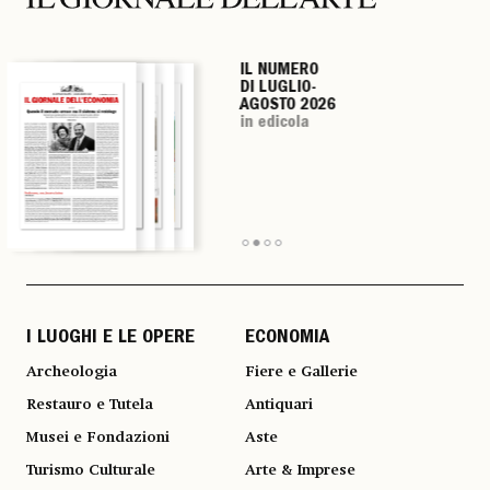
IL NUMERO
IL NUMERO
IL NUMERO
IL NUMERO
DI LUGLIO-
DI LUGLIO-
DI LUGLIO-
DI LUGLIO-
AGOSTO 2026
AGOSTO 2026
AGOSTO 2026
AGOSTO 2026
in edicola
in edicola
in edicola
in edicola
I LUOGHI E LE OPERE
ECONOMIA
Archeologia
Fiere e Gallerie
Restauro e Tutela
Antiquari
Musei e Fondazioni
Aste
Turismo Culturale
Arte & Imprese