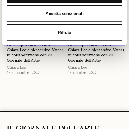
NEWS
#MAOTEMPOPRESENTE
NEWS
#MAOTEMPOPRESENTE
#MaoTempoPresente: Ritu
#MaoTempoPresente:
Accetta selezionati
Sarin e Tenzing Sonam
FUJI|||||||||||TA
La nuova rubrica di interviste
La nuova rubrica di interviste
con lɜ artistɜ che
con lɜ artistɜ che
Rifiuta
reinterpretano il museo
reinterpretano il museo
torinese attraverso il
torinese attraverso il
contemporaneo, a cura di
contemporaneo, a cura di
Chiara Lee e Alessandro Muner,
Chiara Lee e Alessandro Muner,
in collaborazione con «Il
in collaborazione con «Il
Giornale dell’Arte»
Giornale dell’Arte»
Chiara Lee
Chiara Lee
14 novembre 2025
14 ottobre 2025