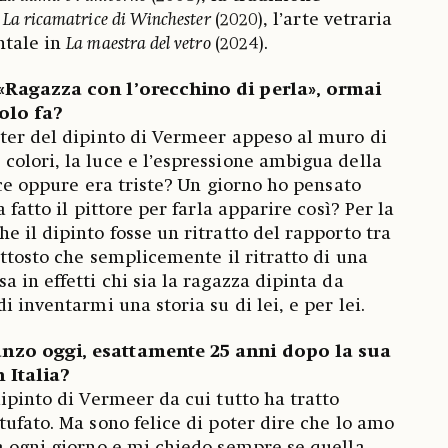
n
La ricamatrice di Winchester
(2020), l’arte vetraria
ntale in
La maestra del vetro
(2024).
«Ragazza con l’orecchino di perla», ormai
olo fa?
ter del dipinto di Vermeer appeso al muro di
olori, la luce e l’espressione ambigua della
ice oppure era triste? Un giorno ho pensato
 fatto il pittore per farla apparire così? Per la
e il dipinto fosse un ritratto del rapporto tra
uttosto che semplicemente il ritratto di una
 in effetti chi sia la ragazza dipinta da
i inventarmi una storia su di lei, e per lei.
nzo oggi, esattamente 25 anni dopo la sua
 Italia?
dipinto di Vermeer da cui tutto ha tratto
tufato. Ma sono felice di poter dire che lo amo