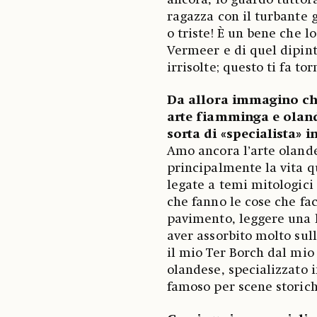
ancora, lo guardo tuttor
ragazza con il turbante gi
o triste! È un bene che 
Vermeer e di quel dipint
irrisolte; questo ti fa t
Da allora immagino che 
arte fiamminga e oland
sorta di «specialista» i
Amo ancora l’arte olande
principalmente la vita qu
legate a temi mitologici 
che fanno le cose che fac
pavimento, leggere una l
aver assorbito molto sull
il mio Ter Borch dal mio
olandese, specializzato i
famoso per scene storich