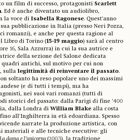
to un film di successo, protagonisti
Scarlett
h
. Ed è anche diventato un audiolibro,
 la voce di
Isabella Ragonese
. Quest’anno
 sua pubblicazione in Italia (presso Neri Pozza,
ieci romanzi), e anche per questa ragione al
 Libro di Torino (
15-19 maggio
) sarà al centro
 ore 16, Sala Azzurra) in cui la sua autrice e
ratrice della sezione del Salone dedicata
 quadri antichi, sul motivo per cui non
, sulla
legittimità di reinventare il passato
.
non soltanto ha reso popolare uno dei massimi
landese (e di tutti i tempi), ma ha
onisti, nei suoi vari romanzi (tutti di
odi storici del passato: dalla Parigi di fine ’400
ria, dalla Londra di
William Blake
alla costa
 fino all’Inghilterra in età edoardiana. Spesso
vicende narrate la produzione artistica, con
i materiali e alle tecniche esecutive: gli
La dama e l’unicorno
(2003), la tradizione