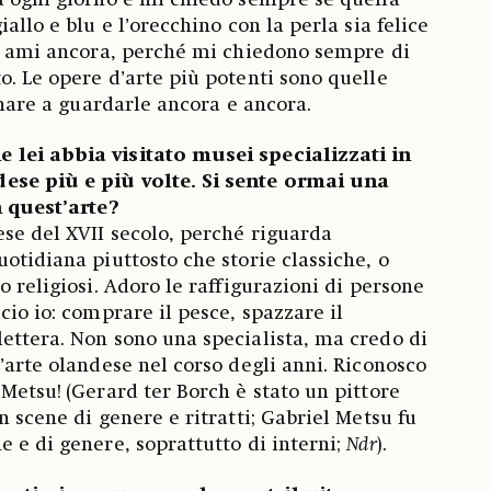
a ogni giorno e mi chiedo sempre se quella
allo e blu e l’orecchino con la perla sia felice
lo ami ancora, perché mi chiedono sempre di
o. Le opere d’arte più potenti sono quelle
ornare a guardarle ancora e ancora.
lei abbia visitato musei specializzati in
ese più e più volte. Si sente ormai una
n quest’arte?
se del XVII secolo, perché riguarda
otidiana piuttosto che storie classiche, o
o religiosi. Adoro le raffigurazioni di persone
cio io: comprare il pesce, spazzare il
ettera. Non sono una specialista, ma credo di
’arte olandese nel corso degli anni. Riconosco
 Metsu!
(Gerard ter Borch è stato un pittore
n scene di genere e ritratti; Gabriel Metsu fu
e e di genere, soprattutto di interni;
Ndr
).