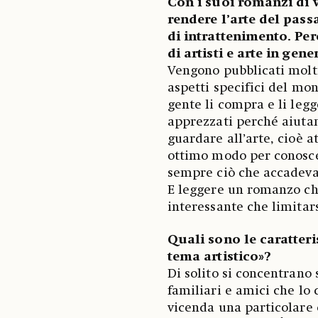
Con i suoi romanzi di 
rendere l’arte del pas
di intrattenimento. Pe
di artisti e arte in gene
Vengono pubblicati molti
aspetti specifici del mond
gente li compra e li legg
apprezzati perché aiuta
guardare all’arte, cioè a
ottimo modo per conoscere
sempre ciò che accadeva
E leggere un romanzo che 
interessante che limitars
Quali sono le caratter
tema artistico»?
Di solito si concentrano 
familiari e amici che lo
vicenda una particolare 