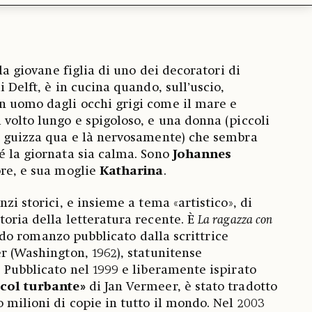
 la giovane figlia di uno dei decoratori di
i Delft, è in cucina quando, sull’uscio,
n uomo dagli occhi grigi come il mare e
 volto lungo e spigoloso, e una donna (piccoli
e guizza qua e là nervosamente) che sembra
é la giornata sia calma. Sono
Johannes
tore, e sua moglie
Katharina
.
nzi storici, e insieme a tema «artistico», di
toria della letteratura recente. È
La ragazza con
ndo romanzo pubblicato dalla scrittrice
er (Washington, 1962), statunitense
. Pubblicato nel 1999 e liberamente ispirato
 col turbante»
di Jan Vermeer, è stato tradotto
 milioni di copie in tutto il mondo. Nel 2003