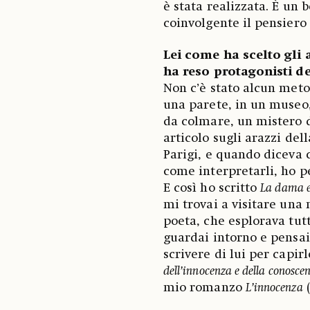
è stata realizzata. È un
coinvolgente il pensiero 
Lei come ha scelto gli a
ha reso protagonisti d
Non c’è stato alcun met
una parete, in un museo, 
da colmare, un mistero d
articolo sugli arazzi de
Parigi, e quando diceva c
come interpretarli, ho pe
E così ho scritto
La dama e
mi trovai a visitare una
poeta, che esplorava tutt
guardai intorno e pensa
scrivere di lui per capi
dell’innocenza e della conosce
mio romanzo
L’innocenza
(