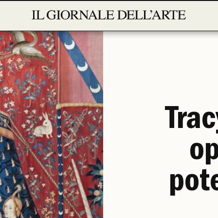
Trac
op
pot