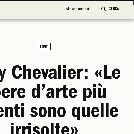
Abbonamenti
Abbonamenti
CERCA
CERCA
LIBRI
y Chevalier: «Le
ere d’arte più
enti sono quelle
irrisolte»