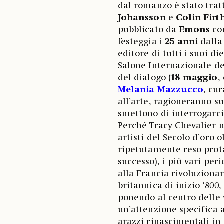
dal romanzo è stato trat
Johansson
e
Colin Firt
pubblicato da
Emons
con
festeggia i
25 anni
dalla
editore di tutti i suoi d
Salone Internazionale del
del dialogo (
18 maggio
,
Melania Mazzucco
, cu
all’arte, ragioneranno su
smettono di interrogarci
Perché Tracy Chevalier 
artisti del Secolo d’oro o
ripetutamente reso protag
successo), i più vari peri
alla Francia rivoluziona
britannica di inizio ’800,
ponendo al centro delle 
un’attenzione specifica a
arazzi rinascimentali in