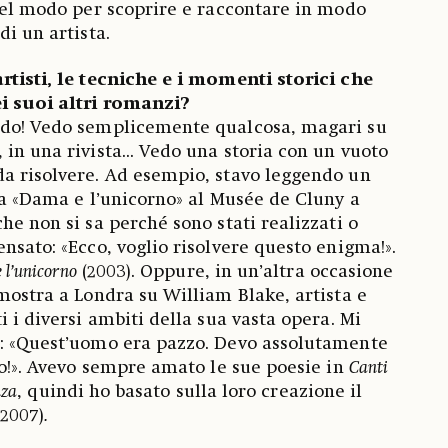
 bel modo per scoprire e raccontare in modo
di un artista.
rtisti, le tecniche e i momenti storici che
ei suoi altri romanzi?
odo! Vedo semplicemente qualcosa, magari su
in una rivista... Vedo una storia con un vuoto
a risolvere. Ad esempio, stavo leggendo un
lla «Dama e l’unicorno» al Musée de Cluny a
he non si sa perché sono stati realizzati o
nsato: «Ecco, voglio risolvere questo enigma!».
 l’unicorno
(2003). Oppure, in un’altra occasione
 mostra a Londra su William Blake, artista e
i i diversi ambiti della sua vasta opera. Mi
i: «Quest’uomo era pazzo. Devo assolutamente
rlo!». Avevo sempre amato le sue poesie in
Canti
nza
, quindi ho basato sulla loro creazione il
2007)
.