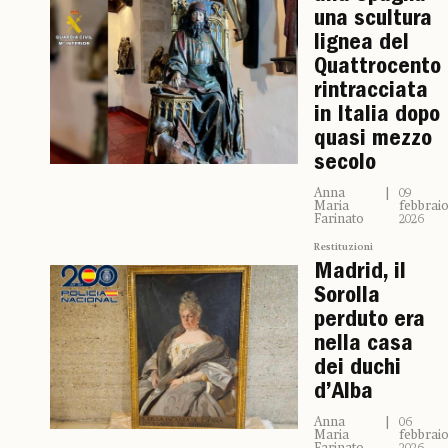
una scultura
lignea del
Quattrocento
rintracciata
in Italia dopo
quasi mezzo
secolo
Anna
09
Maria
febbrai
Farinato
2026
Restituzioni
Madrid, il
Sorolla
perduto era
nella casa
dei duchi
d’Alba
Anna
06
Maria
febbrai