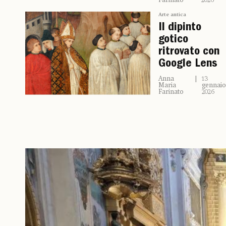
Farinato
2026
Arte antica
Il dipinto
gotico
ritrovato con
Google Lens
Anna
13
Maria
gennaio
Farinato
2026