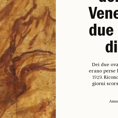
Vene
due 
d
Dei due ova
erano perse 
1929. Ricon
giorni scors
Anna