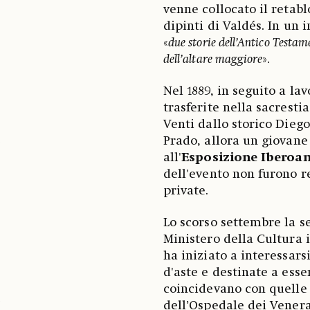
venne collocato il retab
dipinti di Valdés. In un 
«
due storie dell’Antico Testame
dell’altare maggiore
».
Nel 1889, in seguito a la
trasferite nella sacresti
Venti dallo storico Diego
Prado, allora un giovane 
o
all'
Esposizione Iberoame
dell'evento non furono r
private.
Lo scorso settembre la se
Ministero della Cultura ib
ha iniziato a interessars
d'aste e destinate a esse
coincidevano con quelle 
o
dell’Ospedale dei Venera