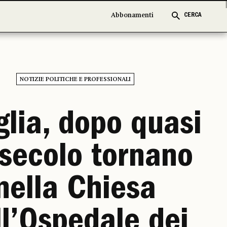
Abbonamenti
Abbonamenti
CERCA
CERCA
NOTIZIE POLITICHE E PROFESSIONALI
glia, dopo quasi
secolo tornano
nella Chiesa
ll’Ospedale dei