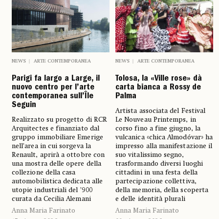
NEWS
ARTE CONTEMPORANEA
NEWS
ARTE CONTEMPORANEA
Parigi fa largo a Large, il
Tolosa, la «Ville rose» dà
nuovo centro per l’arte
carta bianca a Rossy de
contemporanea sull’Île
Palma
Seguin
Artista associata del Festival
Realizzato su progetto di RCR
Le Nouveau Printemps, in
Arquitectes e finanziato dal
corso fino a fine giugno, la
gruppo immobiliare Emerige
vulcanica «chica Almodóvar» ha
nell’area in cui sorgeva la
impresso alla manifestazione il
Renault, aprirà a ottobre con
suo vitalissimo segno,
una mostra delle opere della
trasformando diversi luoghi
collezione della casa
cittadini in una festa della
automobilistica dedicata alle
partecipazione collettiva,
utopie industriali del ’900
della memoria, della scoperta
curata da Cecilia Alemani
e delle identità plurali
Anna Maria Farinato
Anna Maria Farinato