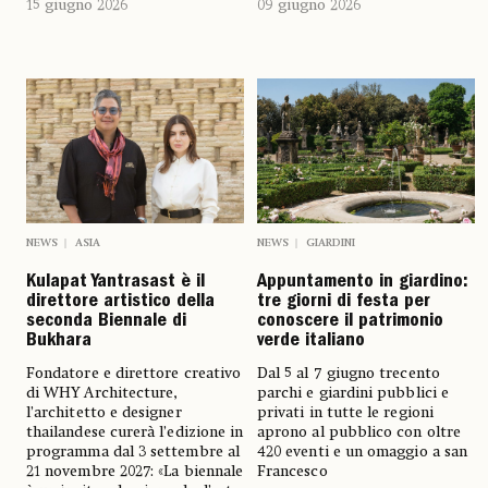
15 giugno 2026
09 giugno 2026
NEWS
GIARDINI
NEWS
ASIA
Appuntamento in giardino:
Kulapat Yantrasast è il
tre giorni di festa per
direttore artistico della
conoscere il patrimonio
seconda Biennale di
verde italiano
Bukhara
Dal 5 al 7 giugno trecento
Fondatore e direttore creativo
parchi e giardini pubblici e
di WHY Architecture,
privati in tutte le regioni
l’architetto e designer
aprono al pubblico con oltre
thailandese curerà l’edizione in
420 eventi e un omaggio a san
programma dal 3 settembre al
Francesco
21 novembre 2027: «La biennale