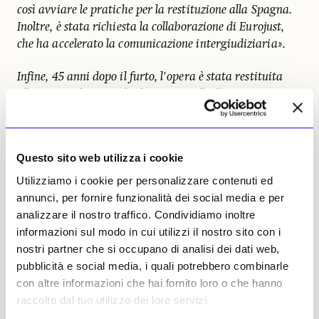
così avviare le pratiche per la restituzione alla Spagna.
Inoltre, è stata richiesta la collaborazione di Eurojust,
che ha accelerato la comunicazione intergiudiziaria».
Infine, 45 anni dopo il furto, l'opera è stata restituita
alla Spagna lo scorso luglio, grazie all'efficace aiuto e
collaborazione delle autorità giudiziarie e culturali
italiane, nonché dell'Arma dei Carabinieri, dopo essere
rimasta in deposito per questi mesi presso il Museo
Questo sito web utilizza i cookie
Nacional de Escultura di Valladolid
».
Utilizziamo i cookie per personalizzare contenuti ed
Mercoledì scorso, il felice epilogo: la scultura
annunci, per fornire funzionalità dei social media e per
è stata affidata al Museo Diocesano di
analizzare il nostro traffico. Condividiamo inoltre
Palencia, in una cerimonia svoltasi nel locale
informazioni sul modo in cui utilizzi il nostro sito con i
Palazzo Vescovile, durante la quale è stato
nostri partner che si occupano di analisi dei dati web,
sottolineato il ruolo chiave della
pubblicità e social media, i quali potrebbero combinarle
collaborazione dei professionisti del mercato
con altre informazioni che hai fornito loro o che hanno
dell’arte, nonché della stretta collaborazione
raccolto dal tuo utilizzo dei loro servizi.
istituzionale tra i Ministeri dell'Interno e