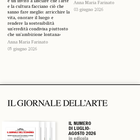
è un invito a lasciare che l’arte
Anna Maria Farinato
e la cultura facciano ciò che
03 giugno 2026
sanno fare meglio: arricchire la
vita, onorare il luogo e
rendere la sostenibilità
un’eredità condivisa piuttosto
che un’ambizione lontana
»
Anna Maria Farinato
05 giugno 2026
IL NUMERO
IL NUMERO
IL NUMERO
IL NUMERO
DI LUGLIO-
DI LUGLIO-
DI LUGLIO-
DI LUGLIO-
AGOSTO 2026
AGOSTO 2026
AGOSTO 2026
AGOSTO 2026
in edicola
in edicola
in edicola
in edicola