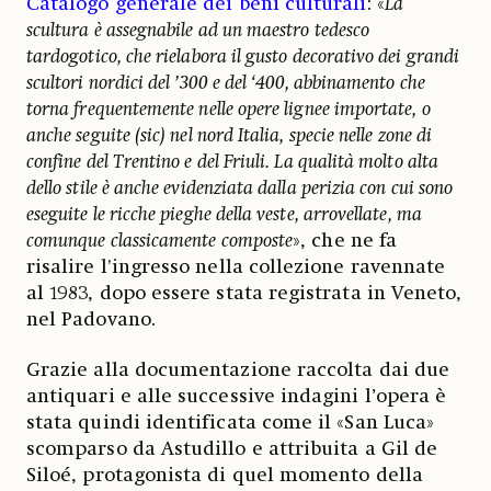
Catalogo generale dei beni culturali
: «
La
scultura è assegnabile ad un maestro tedesco
tardogotico, che rielabora il gusto decorativo dei grandi
scultori nordici del ’300 e del ‘400, abbinamento che
torna frequentemente nelle opere lignee importate, o
anche seguite (sic) nel nord Italia, specie nelle zone di
confine del Trentino e del Friuli. La qualità molto alta
dello stile è anche evidenziata dalla perizia con cui sono
eseguite le ricche pieghe della veste, arrovellate, ma
comunque classicamente composte
», che ne fa
risalire l'ingresso nella collezione ravennate
al 1983, dopo essere stata registrata in Veneto,
nel Padovano.
Grazie alla documentazione raccolta dai due
antiquari e alle successive indagini l’opera è
stata quindi identificata come il «San Luca»
scomparso da Astudillo e attribuita a Gil de
Siloé, protagonista di quel momento della