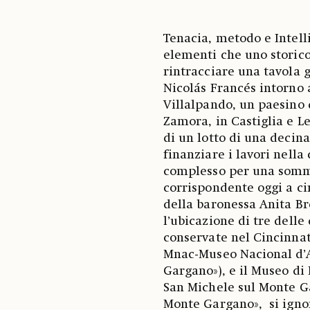
Tenacia, metodo e Intelli
elementi che uno storico
rintracciare una tavola g
Nicolás Francés intorno 
Villalpando, un paesino d
Zamora, in Castiglia e Le
di un lotto di una decin
finanziare i lavori nella 
complesso per una somma
corrispondente oggi a cir
della baronessa Anita Br
l’ubicazione di tre delle 
conservate nel Cincinnat
Mnac-Museo Nacional d’A
Gargano»), e il Museo di
San Michele sul Monte Ga
Monte Gargano», si ignor