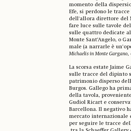
momento della dispersio
Efe, si perdono le tracce
dell'allora direttore del
fare luce sulle tavole de
sulle quattro dedicate a
Monte Sant’Angelo, o Gar
male (a narrarle è un’ope
Michaelis in Monte Gargano
,
La scorsa estate Jaime 
sulle tracce del dipinto
patrimonio disperso della
Burgos. Gallego ha prima
della tavola, proveniente
Gudiol Ricart e conservat
Barcellona. Il negativo h
mercato internazionale d
per seguire le tracce del
tra la Schaeffer Gallery