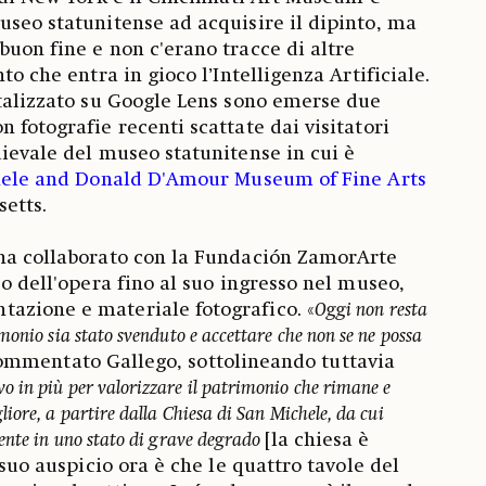
useo statunitense ad acquisire il dipinto, ma
buon fine e non c'erano tracce di altre
to che entra in gioco l’Intelligenza Artificiale.
italizzato su Google Lens sono emerse due
 fotografie recenti scattate dai visitatori
dievale del museo statunitense in cui è
ele and Donald D'Amour Museum of Fine Arts
setts.
 ha collaborato con la Fundación ZamorArte
so dell'opera fino al suo ingresso nel museo,
azione e materiale fotografico. «
Oggi non resta
monio sia stato svenduto e accettare che non se ne possa
commentato Gallego, sottolineando tuttavia
vo in più per valorizzare il patrimonio che rimane e
iore, a partire dalla Chiesa di San Michele, da cui
ente in uno stato di grave degrado
[la chiesa è
l suo auspicio ora è che le quattro tavole del