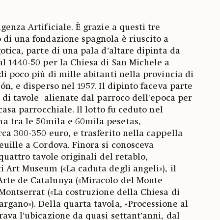
genza Artificiale. È grazie a questi tre
 di una fondazione spagnola è riuscito a
otica, parte di una pala d’altare dipinta da
al 1440-50 per la Chiesa di San Michele a
i poco più di mille abitanti nella provincia di
ón, e disperso nel 1957. Il dipinto faceva parte
a di tavole alienate dal parroco dell'epoca per
casa parrocchiale. Il lotto fu ceduto nel
 tra le 50mila e 60mila pesetas,
ca 300-350 euro, e trasferito nella cappella
euille a Cordova. Finora si conosceva
quattro tavole originali del retablo,
i Art Museum («La caduta degli angeli»), il
rte de Catalunya («Miracolo del Monte
 Montserrat («La costruzione della Chiesa di
rgano»). Della quarta tavola, «Processione al
ava l’ubicazione da quasi settant’anni, dal