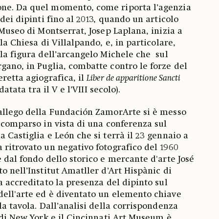
ne. Da quel momento, come riporta l’agenzia
 dei dipinti fino al 2013, quando un articolo
 Museo di Montserrat, Josep Laplana, inizia a
lla Chiesa di Villalpando, e, in particolare,
lla figura dell’arcangelo Michele che sul
gano, in Puglia, combatte contro le forze del
retta agiografica, il
Liber de apparitione Sancti
 datata tra il V e l’VIII secolo).
Gallego della Fundación ZamorArte si è messo
 scomparso in vista di una conferenza sul
 Castiglia e León che si terrà il 23 gennaio a
 ritrovato un negativo fotografico del 1960
 dal fondo dello storico e mercante d'arte José
o nell’Institut Amatller d’Art Hispànic di
a accreditato la presenza del dipinto sul
ell'arte ed è diventato un elemento chiave
la tavola. Dall’analisi della corrispondenza
 di New York e il Cincinnati Art Museum è