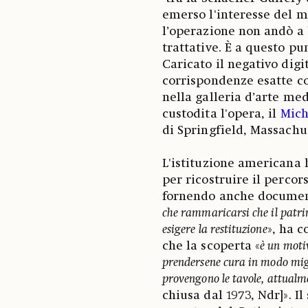
emerso l'interesse del m
l’operazione non andò a 
trattative. È a questo pun
Caricato il negativo dig
corrispondenze esatte con
nella galleria d’arte me
custodita l'opera, il
Mich
di Springfield, Massachu
L'istituzione americana
per ricostruire il percor
fornendo anche document
che rammaricarsi che il patri
esigere la restituzione
», ha 
che la scoperta «
è un moti
prendersene cura in modo migl
provengono le tavole, attualm
chiusa dal 1973, Ndr]». I