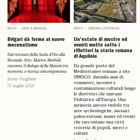
NEWS
ARTE & IMPRESE
NEWS
TURISMO CULTURALE
Bvlgari dà forma al nuovo
Un’estate di mostre ed
mecenatismo
eventi mette sotto i
riflettori la storia romana
Dal restauro della Scala d’Oro alla
di Aquileia
Biennale Arte: Matteo Morbidi
racconta il dialogo della Maison tra
Da grande porto del
memoria e ricerca contemporanea
Mediterraneo romano a sito
UNESCO: duemila anni di
Jenny Dogliani
commerci, incontri e
31 luglio 2026
contaminazioni culturali lungo
le direttrici che univano
l’Adriatico all’Europa. Una
memoria ancora visibile tra
aree archeologiche, mosaici
paleocristiani, musei ed eventi
che raccontano una città
crocevia di popoli, merci e
culture