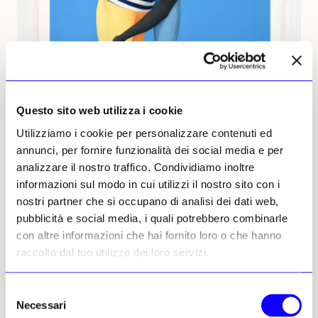
Questo sito web utilizza i cookie
Utilizziamo i cookie per personalizzare contenuti ed
annunci, per fornire funzionalità dei social media e per
analizzare il nostro traffico. Condividiamo inoltre
informazioni sul modo in cui utilizzi il nostro sito con i
nostri partner che si occupano di analisi dei dati web,
Amy Sherald, For Love, and for Country, 2024, Hauser & Wirth © Amy Sherald
pubblicità e social media, i quali potrebbero combinarle
con altre informazioni che hai fornito loro o che hanno
raccolto dal tuo utilizzo dei loro servizi.
Tra i tanti importanti espositori che popolano
Selezione
la fiera, Hauser & Wirth presenta in
Necessari
del
anteprima nuove stampe di Nicole Eisenman,