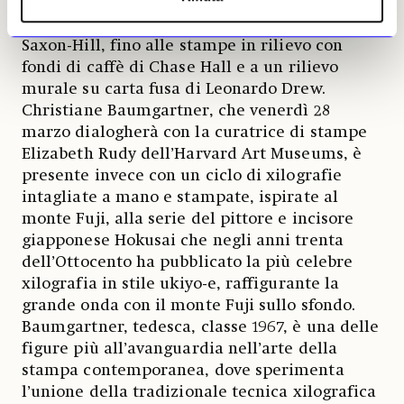
Kenneth Noland del 2008, ai recenti collage
monotipi su larga scala di David Salle e Blair
Saxon-Hill, fino alle stampe in rilievo con
fondi di caffè di Chase Hall e a un rilievo
murale su carta fusa di Leonardo Drew.
Christiane Baumgartner, che venerdì 28
marzo dialogherà con la curatrice di stampe
Elizabeth Rudy dell’Harvard Art Museums, è
presente invece con un ciclo di xilografie
intagliate a mano e stampate, ispirate al
monte Fuji, alla serie del pittore e incisore
giapponese Hokusai che negli anni trenta
dell’Ottocento ha pubblicato la più celebre
xilografia in stile ukiyo-e, raffigurante la
grande onda con il monte Fuji sullo sfondo.
Baumgartner, tedesca, classe 1967, è una delle
figure più all’avanguardia nell’arte della
stampa contemporanea, dove sperimenta
l’unione della tradizionale tecnica xilografica