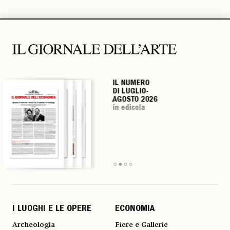
IL NUMERO
IL NUMERO
IL NUMERO
IL NUMERO
DI LUGLIO-
DI LUGLIO-
DI LUGLIO-
DI LUGLIO-
AGOSTO 2026
AGOSTO 2026
AGOSTO 2026
AGOSTO 2026
in edicola
in edicola
in edicola
in edicola
I LUOGHI E LE OPERE
ECONOMIA
Archeologia
Fiere e Gallerie