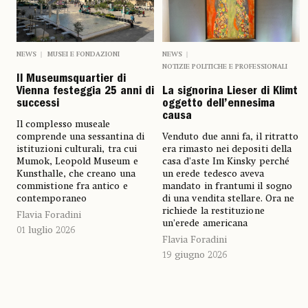
NEWS
MUSEI E FONDAZIONI
NEWS
NOTIZIE POLITICHE E PROFESSIONALI
Il Museumsquartier di
Vienna festeggia 25 anni di
La signorina Lieser di Klimt
successi
oggetto dell’ennesima
causa
Il complesso museale
comprende una sessantina di
Venduto due anni fa, il ritratto
istituzioni culturali, tra cui
era rimasto nei depositi della
Mumok, Leopold Museum e
casa d’aste Im Kinsky perché
Kunsthalle, che creano una
un erede tedesco aveva
commistione fra antico e
mandato in frantumi il sogno
contemporaneo
di una vendita stellare. Ora ne
richiede la restituzione
Flavia Foradini
un’erede americana
01 luglio 2026
Flavia Foradini
19 giugno 2026