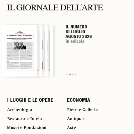
IL NUMERO
IL NUMERO
IL NUMERO
IL NUMERO
DI LUGLIO-
DI LUGLIO-
DI LUGLIO-
DI LUGLIO-
AGOSTO 2026
AGOSTO 2026
AGOSTO 2026
AGOSTO 2026
in edicola
in edicola
in edicola
in edicola
I LUOGHI E LE OPERE
ECONOMIA
Archeologia
Fiere e Gallerie
Restauro e Tutela
Antiquari
Musei e Fondazioni
Aste