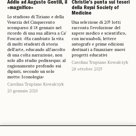
Addio ad Augusto Gentili, il
Christie’s punta sui tesori
«magnifico»
della Royal Society of
Medicine
Lo studioso di Tiziano e della
Venezia del Cinquecento
Una selezione di 205 lotti
scomparso il 18 gennaio nel
racconta l’evoluzione del
ricordo di una sua allieva a Ca’
sapere medico e scientifico,
Foscari: «Ha cambiato la vita
con incunaboli, lettere
di molti studenti di storia
autografe e prime edizioni
dell’arte, educando all’ascolto
destinati a finanziare nuovi
di una colta narrazione, non
progetti educativi
solo allo studio pedissequo; al
Carolina Trupiano Kowalczyk
ragionamento profondo sui
28 ottobre 2025
dipinti, secondo un solo
motto: Iconologia»
Carolina Trupiano Kowalczyk
20 gennaio 2026