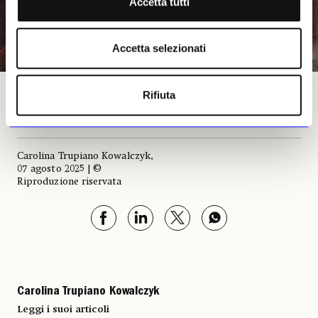
Accetta tutti
Accetta selezionati
Charles-Antoine Coypel, «Autoritratto», 1734. Los Angeles, J. Paul Getty Museum
Rifiuta
Carolina Trupiano Kowalczyk,
07 agosto 2025 | ©
Riproduzione riservata
Carolina Trupiano Kowalczyk
Leggi i suoi articoli