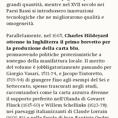
grandi quantità, mentre nel XVII secolo nei
Paesi Bassi si introdussero innovazioni
tecnologiche che ne migliorarono qualità e
omogeneità.
Parallelamente, nel 1665,
Charles Hildeyard
ottenne in Inghilterra il primo brevetto per
la produzione della carta blu
,
promuovendo politiche protezionistiche a
sostegno della manifattura locale. Il merito
del volume è (obbligatoriamente passando per
Giorgio Vasari, 1511-74, e Jacopo Tintoretto,
1519-94) di giungere fino agli esempi del Sei e
Settecento, spesso trascurati negli studi,
raccontandoci come la carta azzurra divenne
il supporto preferito nell’Olanda di Govaert
Flinck (1615-60) e Willem Schellinks (1623-78);
nei paesaggi italianizzanti di Claude Lorrain
(1600-82) e nelle favole di Jean-Baptiste Oudry