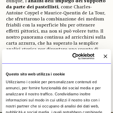
dunque, l’
analisi dell’impiego del supporto
da parte dei pastellisti
, come Charles-
Antoine Coypel e Maurice-Quentin de La Tour,
che sfruttarono la combinazione dei medium
friabili con la superficie blu per ottenere
effetti pittorici, ma non si può volere tutto. Il
nostro panorama continua ad arricchirsi sulla
carta azzurra, che ha superato la semplice
analisi storica per diventare uno spunto di
riflessione sugli stili e le identità artistiche
nazionali, raccontando una storia di scambi
culturali e di commercio internazionale
nell'Europa premoderna.
Questo sito web utilizza i cookie
Utilizziamo i cookie per personalizzare contenuti ed
Drawing on Blue. European Drawings on
annunci, per fornire funzionalità dei social media e per
Blue Paper. 1400s-1700s
,
analizzare il nostro traffico. Condividiamo inoltre
a cura di Edina Adam e Michelle Sullivan, 149 pp., ill., J.
informazioni sul modo in cui utilizzi il nostro sito con i
Paul Getty Museum, Los Angeles, 2024, € 40
nostri partner che si occupano di analisi dei dati web,
pubblicità e social media, i quali potrebbero combinarle