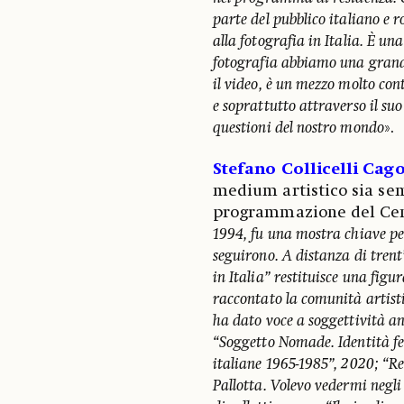
parte del pubblico italiano e 
alla fotografia in Italia. È 
fotografia abbiamo una grand
il video, è un mezzo molto con
e soprattutto attraverso il su
questioni del nostro mondo
».
Stefano Collicelli Cago
medium artistico sia sem
programmazione del Centr
1994, fu una mostra chiave per
seguirono. A distanza di trent’
in Italia” restituisce una fig
raccontato la comunità artist
ha dato voce a soggettività an
“Soggetto Nomade. Identità fe
italiane 1965-1985”, 2020; “R
Pallotta. Volevo vedermi negli