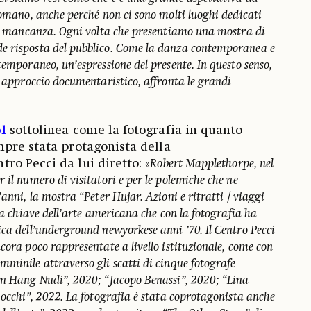
romano, anche perché non ci sono molti luoghi dedicati
una mancanza. Ogni volta che presentiamo una mostra di
e risposta del pubblico. Come la danza contemporanea e
temporaneo, un’espressione del presente. In questo senso,
o approccio documentaristico, affronta le grandi
l
sottolinea come la fotografia in quanto
pre stata protagonista della
o Pecci da lui diretto: «
Robert Mapplethorpe, nel
 il numero di visitatori e per le polemiche che ne
anni, la mostra “Peter Hujar. Azioni e ritratti / viaggi
ura chiave dell’arte americana che con la fotografia ha
ica dell’underground newyorkese anni ’70. Il Centro Pecci
cora poco rappresentate a livello istituzionale, come con
mminile attraverso gli scatti di cinque fotografe
en Hang Nudi”, 2020; “Jacopo Benassi”, 2020; “Lina
 occhi”, 2022. La fotografia è stata coprotagonista anche