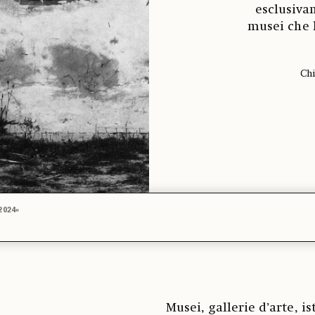
esclusiva
musei che h
Chi
-2024»
Musei, gallerie d’arte, is