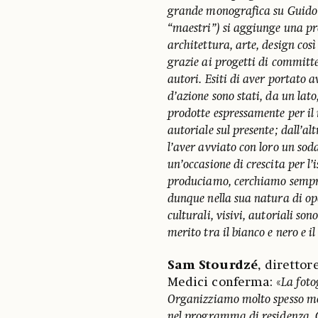
grande monografica su Guido G
“maestri”) si aggiunge una pr
architettura, arte, design co
grazie ai progetti di committe
autori. Esiti di aver portato 
d’azione sono stati, da un lato
prodotte espressamente per il 
autoriale sul presente; dall’alt
l’aver avviato con loro un sod
un’occasione di crescita per l’i
produciamo, cerchiamo sempre 
dunque nella sua natura di ope
culturali, visivi, autoriali s
merito tra il bianco e nero e i
Sam Stourdzé
, diretto
Medici conferma: «
La foto
Organizziamo molto spesso mos
nel programma di residenza. C