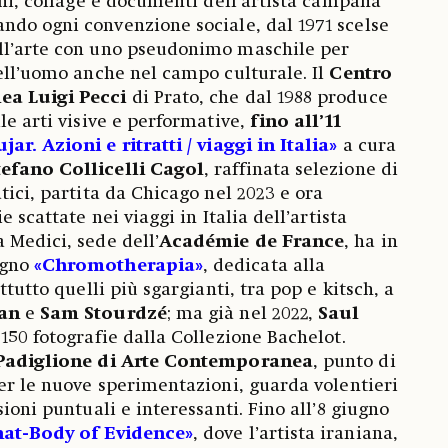
oni, collage e documenti dell’artista campana
ando ogni convenzione sociale, dal 1971 scelse
ll’arte con uno pseudonimo maschile per
dell’uomo anche nel campo culturale. Il
Centro
ea Luigi Pecci
di Prato, che dal 1988 produce
le arti visive e performative,
fino all’11
jar. Azioni e ritratti / viaggi in Italia»
a cura
tefano
Collicelli
Cagol
, raffinata selezione di
tici, partita da Chicago nel 2023 e ora
e scattate nei viaggi in Italia dell’artista
 Medici, sede dell’
Académie de France
, ha in
ugno
«Chromotherapia»
, dedicata alla
ttutto quelli più sgargianti, tra pop e kitsch, a
lan
e
Sam
Stourdzé
; ma già nel 2022,
Saul
150 fotografie dalla Collezione Bachelot.
Padiglione di Arte Contemporanea
, punto di
per le nuove sperimentazioni, guarda volentieri
sioni puntuali e interessanti. Fino all’8 giugno
hat-Body of Evidence»
, dove l’artista iraniana,