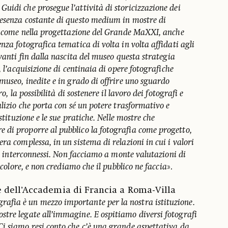
uidi che prosegue l’attività di storicizzazione dei
esenza costante di questo medium in mostre di
sì come nella progettazione del Grande MaXXI, anche
nza fotografica tematica di volta in volta affidati agli
avanti fin dalla nascita del museo questa strategia
, l’acquisizione di centinaia di opere fotografiche
museo, inedite e in grado di offrire uno sguardo
ro, la possibilità di sostenere il lavoro dei fotografi e
alizio che porta con sé un potere trasformativo e
stituzione e le sue pratiche. Nelle mostre che
di proporre al pubblico la fotografia come progetto,
ra complessa, in un sistema di relazioni in cui i valori
ono interconnessi. Non facciamo a monte valutazioni di
l colore, e non crediamo che il pubblico ne faccia
».
re dell’Accademia di Francia a Roma-Villa
grafia è un mezzo importante per la nostra istituzione.
tre legate all’immagine. E ospitiamo diversi fotografi
i siamo resi conto che c’è una grande aspettativa da