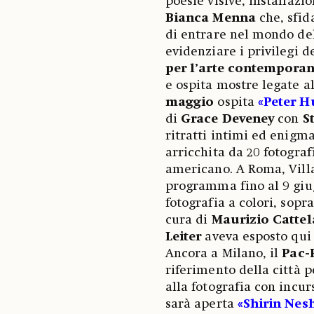
poesie visive, installazi
Bianca
Menna
che, sfid
di entrare nel mondo de
evidenziare i privilegi 
per l’arte contemporan
e ospita mostre legate al
maggio
ospita
«Peter Hu
di
Grace
Deveney
con
S
ritratti intimi ed enigma
arricchita da 20 fotografi
americano. A Roma, Villa
programma fino al 9 gi
fotografia a colori, sopra
cura di
Maurizio
Catte
Leiter
aveva esposto qui 
Ancora a Milano, il
Pac-
riferimento della città 
alla fotografia con incur
sarà aperta
«Shirin Nes