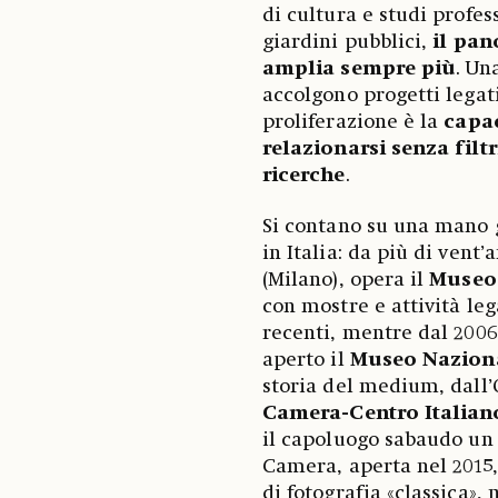
di cultura e studi profess
giardini pubblici,
il pan
amplia sempre più
. Un
accolgono progetti lega
proliferazione è la
capac
relazionarsi senza filtr
ricerche
.
Si contano su una mano 
in Italia: da più di vent
(Milano), opera il
Museo
con mostre e attività leg
recenti, mentre dal 2006
aperto il
Museo Naziona
storia del medium, dall’
Camera-Centro Italiano
il capoluogo sabaudo un
Camera, aperta nel 2015,
di fotografia «classica», 