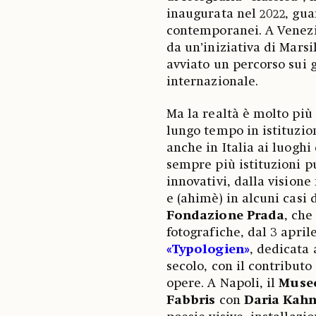
inaugurata nel 2022, guar
contemporanei. A Venezi
da un’iniziativa di Mars
avviato un percorso sui g
internazionale.
Ma la realtà è molto più
lungo tempo in istituzio
anche in Italia ai luoghi
sempre più istituzioni p
innovativi, dalla vision
e (ahimè) in alcuni casi 
Fondazione Prada
, che
fotografiche, dal 3 april
«Typologien»
, dedicata 
secolo, con il contributo 
opere. A Napoli, il
Muse
Fabbris
con
Daria
Kah