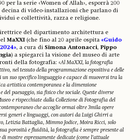
’90 per la serie «Women of Allah», esporrà 200
 decina di video-installazioni che parlano di
vidui e collettività, razza e religione.
direttrice del dipartimento architettura e
del
MaXXI
(che fino al 20 aprile ospita
«Guido
/2024»
, a cura di
Simona
Antonacci
,
Pippo
ngia
) a spiegarci la visione del museo di arte
nti della fotografia: «
Al MaXXI, la fotografia
ttivo, nel tessuto della programmazione espositiva e delle
di un suo specifico linguaggio e capace di muoversi tra la
tica artistica contemporanea e la dimensione
 del paesaggio, sia fisico che sociale. Queste diverse
useo e rispecchiate dalla Collezione di Fotografia del
contemporaneo che accoglie ormai oltre 3mila opere
ersi generi e linguaggi, con autori da Luigi Ghirri a
co, Letizia Battaglia, Mimmo Jodice, Moira Ricci, solo
sua porosità e fluidità, la fotografia è sempre presente al
i mostre espressamente dedicate (come l’attuale