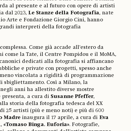
da al presente e al futuro con opere di artisti
a dal 2023,
Le Stanze della Fotografia
, nate
ilio Arte e Fondazione Giorgio Cini, hanno
randi interpreti della fotografia
 complessa. Come già accade all’estero da
ni come la Tate, il Centre Pompidou e il MoMA,
 canonici dedicati alla fotografia si affiancano
ubbliche e private con progetti, spesso anche
e meno vincolata a rigidità di programmazione
di sbigliettamento. Così a Milano, la
 negli anni ha allestito diverse mostre
e presenta, a cura di
Susanne
Pfeffer
,
alla storia della fotografia tedesca del XX
di 25 artisti (più e meno noti) e più di 600
o Madre
inaugura il 17 aprile, a cura di
Eva
n
,
«Tomaso Binga. Euforia»
. Fotografie,