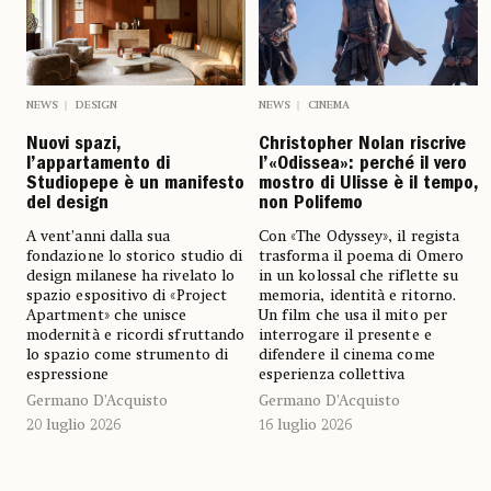
NEWS
CINEMA
NEWS
DESIGN
Christopher Nolan riscrive
Nuovi spazi,
l’«Odissea»: perché il vero
l’appartamento di
mostro di Ulisse è il tempo,
Studiopepe è un manifesto
non Polifemo
del design
Con «The Odyssey», il regista
A vent’anni dalla sua
trasforma il poema di Omero
fondazione lo storico studio di
in un kolossal che riflette su
design milanese ha rivelato lo
memoria, identità e ritorno.
spazio espositivo di «Project
Un film che usa il mito per
Apartment» che unisce
interrogare il presente e
modernità e ricordi sfruttando
difendere il cinema come
lo spazio come strumento di
esperienza collettiva
espressione
Germano D’Acquisto
Germano D’Acquisto
16 luglio 2026
20 luglio 2026