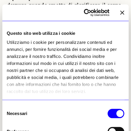
davvero quando smette di glorificare il corpo
perfetto e inizia a sabotarlo.
Corsetti, crinoline, busti, strutture metalliche,
silhouette impossibili: improvvisamente la
Questo sito web utilizza i cookie
moda appare per ciò che è sempre stata, cioè
Utilizziamo i cookie per personalizzare contenuti ed
una sofisticata tecnologia di manipolazione
annunci, per fornire funzionalità dei social media e per
corporea.
Guardando certi abiti
analizzare il nostro traffico. Condividiamo inoltre
ottocenteschi viene spontaneo pensare che
informazioni sul modo in cui utilizzi il nostro sito con i
TikTok non abbia inventato nulla
.
nostri partner che si occupano di analisi dei dati web,
Cambiano gli strumenti, non l’ansia. Una volta
pubblicità e social media, i quali potrebbero combinarle
c’erano le stecche di balena e le crinoline.
con altre informazioni che hai fornito loro o che hanno
Oggi ci sono
Ozempic
,
filler e filtri
raccolto dal tuo utilizzo dei loro servizi.
FaceTune
. La violenza estetica rimane
sorprendentemente simile.
Selezione
Necessari
del
La mostra sembra suggerire, senza mai dirlo
consenso
apertamente, che la storia della moda sia
anche la storia del tentativo umano di