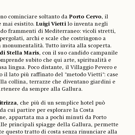
ono cominciare soltanto da
Porto Cervo
, il
è mai esistito.
Luigi Vietti
lo inventa negli
o frammenti di Mediterraneo: vicoli stretti,
 pergolati, archi e scale che costringono a
a monumentalità. Tutto invita alla scoperta.
di Stella Maris
, con il suo candido campanile
comprende subito che qui arte, spiritualità e
sa lingua. Poco distante, il Villaggio Pevero e
il lato più raffinato del "metodo Vietti": case
lla collina, terrazze che diventano giardini e
tenere da sempre alla Gallura.
itrizza
, che più di un semplice hotel può
da cui partire per esplorare la Costa
one, appartata ma a pochi minuti da Porto
alle principali spiagge della Gallura, permette
e questo tratto di costa senza rinunciare alla