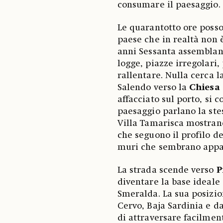
consumare il paesaggio.
Le quarantotto ore poss
paese che in realtà non 
anni Sessanta assembland
logge, piazze irregolari,
rallentare. Nulla cerca l
Salendo verso la
Chiesa 
affacciato sul porto, si 
paesaggio parlano la stes
Villa Tamarisca mostrano 
che seguono il profilo de
muri che sembrano appar
La strada scende verso
P
diventare la base ideale 
Smeralda. La sua posizi
Cervo, Baja Sardinia e d
di attraversare facilment