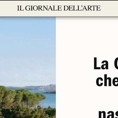
La 
che
nas