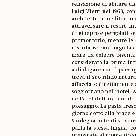
sensazione di abitare un
Luigi Vietti nel 1963, co
architettura mediterrane
attraversare il resort: mu
di ginepro e pergolati 
promontorio, mentre le 4
distribuiscono lungo la 
mare. La celebre piscina 
considerata la prima infi
a dialogare con il paesa
trova il suo ritmo natura
affacciato direttamente 
soggiornano nell’hotel. A
dell’architettura: niente
paesaggio. La pasta fresca
giorno cotto alla brace e
Sardegna autentica, senza
parla la stessa lingua, 
preparate al momento su 