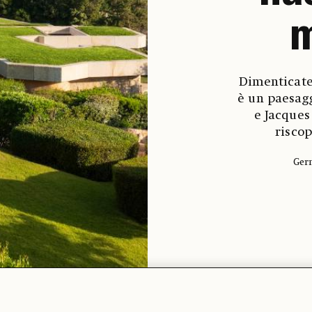
m
Dimenticate 
è un paesagg
e Jacques
riscop
Ger