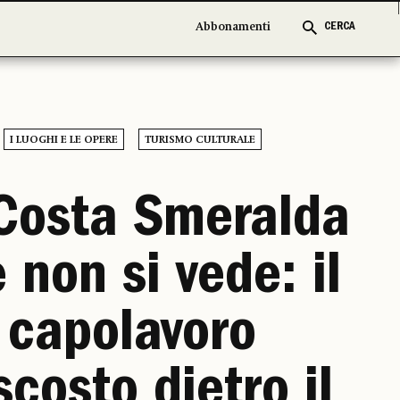
Abbonamenti
Abbonamenti
CERCA
CERCA
I LUOGHI E LE OPERE
TURISMO CULTURALE
Costa Smeralda
 non si vede: il
capolavoro
costo dietro il