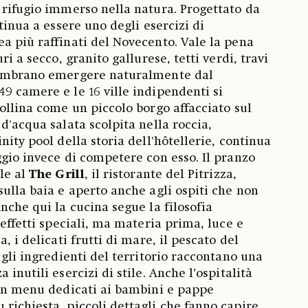
 rifugio immerso nella natura. Progettato da
ntinua a essere uno degli esercizi di
a più raffinati del Novecento. Vale la pena
ri a secco, granito gallurese, tetti verdi, travi
sembrano emergere naturalmente dal
9 camere e le 16 ville indipendenti si
collina come un piccolo borgo affacciato sul
d'acqua salata scolpita nella roccia,
nity pool della storia dell'hôtellerie, continua
ggio invece di competere con esso. Il pranzo
le al
The Grill
, il ristorante del Pitrizza,
sulla baia e aperto anche agli ospiti che non
nche qui la cucina segue la filosofia
 effetti speciali, ma materia prima, luce e
, i delicati frutti di mare, il pescato del
 gli ingredienti del territorio raccontano una
 inutili esercizi di stile. Anche l’ospitalità
con menu dedicati ai bambini e pappe
richiesta, piccoli dettagli che fanno capire