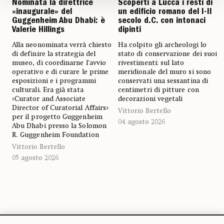
Nominata la direttrice
Scoperti a Lucca i resti di
«inaugurale» del
un edificio romano del I-II
Guggenheim Abu Dhabi: è
secolo d.C. con intonaci
Valerie Hillings
dipinti
Alla neonominata verrà chiesto
Ha colpito gli archeologi lo
di definire la strategia del
stato di conservazione dei suoi
museo, di coordinarne l’avvio
rivestimenti: sul lato
operativo e di curare le prime
meridionale del muro si sono
esposizioni e i programmi
conservati una sessantina di
culturali. Era già stata
centimetri di pitture con
«Curator and Associate
decorazioni vegetali
Director of Curatorial Affairs»
Vittorio Bertello
per il progetto Guggenheim
04 agosto 2026
Abu Dhabi presso la Solomon
R. Guggenheim Foundation
Vittorio Bertello
05 agosto 2026