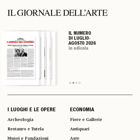
IL NUMERO
IL NUMERO
IL NUMERO
IL NUMERO
DI LUGLIO-
DI LUGLIO-
DI LUGLIO-
DI LUGLIO-
AGOSTO 2026
AGOSTO 2026
AGOSTO 2026
AGOSTO 2026
in edicola
in edicola
in edicola
in edicola
I LUOGHI E LE OPERE
ECONOMIA
Archeologia
Fiere e Gallerie
Restauro e Tutela
Antiquari
Musei e Fondazioni
Aste