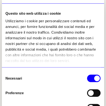
Vittorio Bertello
Leggi i suoi articoli
Questo sito web utilizza i cookie
Utilizziamo i cookie per personalizzare contenuti ed
annunci, per fornire funzionalità dei social media e per
Altri articoli dell'autore
analizzare il nostro traffico. Condividiamo inoltre
informazioni sul modo in cui utilizzi il nostro sito con i
nostri partner che si occupano di analisi dei dati web,
pubblicità e social media, i quali potrebbero combinarle
con altre informazioni che hai fornito loro o che hanno
raccolto dal tuo utilizzo dei loro servizi.
Selezione
NEWS
ARCHEOLOGIA
NEWS
ARCHEOLOGIA
Necessari
del
Nelle Dolomiti bellunesi, a
Scoperta a Tava Tepe,
consenso
1.100 metri di altitudine, il
nell’Azerbaigian
primo parto assistito della
occidentale, una cucina
Preferenze
storia ebbe luogo 6mila
cerimoniale che illustra la
anni fa
socialità dell’Età del
Bronzo