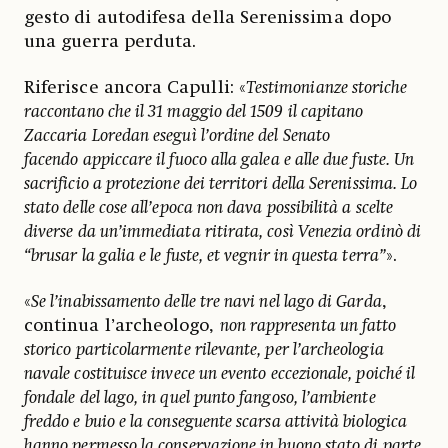
gesto di autodifesa della Serenissima dopo
una guerra perduta.
Riferisce ancora Capulli: «
Testimonianze storiche
raccontano che il 31 maggio del 1509 il capitano
Zaccaria Loredan eseguì l’ordine del Senato
facendo appiccare il fuoco alla galea e alle due fuste. Un
sacrificio a protezione dei territori della Serenissima. Lo
stato delle cose all’epoca non dava possibilità a scelte
diverse da un’immediata ritirata, così Venezia ordinò di
“brusar la galia e le fuste, et vegnir in questa terra”
».
«
Se l’inabissamento delle tre navi nel lago di Garda
,
continua l’archeologo,
non rappresenta un fatto
storico particolarmente rilevante, per l’archeologia
navale costituisce invece un evento eccezionale, poiché il
fondale del lago, in quel punto fangoso, l’ambiente
freddo e buio e la conseguente scarsa attività biologica
hanno permesso la conservazione in buono stato di parte