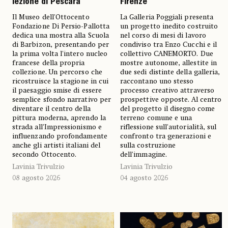
lezione di Pescara
Firenze
Il Museo dell'Ottocento
La Galleria Poggiali presenta
Fondazione Di Persio-Pallotta
un progetto inedito costruito
dedica una mostra alla Scuola
nel corso di mesi di lavoro
di Barbizon, presentando per
condiviso tra Enzo Cucchi e il
la prima volta l'intero nucleo
collettivo CANEMORTO. Due
francese della propria
mostre autonome, allestite in
collezione. Un percorso che
due sedi distinte della galleria,
ricostruisce la stagione in cui
raccontano uno stesso
il paesaggio smise di essere
processo creativo attraverso
semplice sfondo narrativo per
prospettive opposte. Al centro
diventare il centro della
del progetto il disegno come
pittura moderna, aprendo la
terreno comune e una
strada all'Impressionismo e
riflessione sull'autorialità, sul
influenzando profondamente
confronto tra generazioni e
anche gli artisti italiani del
sulla costruzione
secondo Ottocento.
dell'immagine.
Lavinia Trivulzio
Lavinia Trivulzio
08 agosto 2026
04 agosto 2026