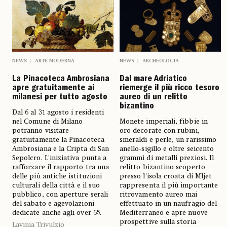
NEWS
ARTE MODERNA
NEWS
ARCHEOLOGIA
La Pinacoteca Ambrosiana
Dal mare Adriatico
apre gratuitamente ai
riemerge il più ricco tesoro
milanesi per tutto agosto
aureo di un relitto
bizantino
Dal 6 al 31 agosto i residenti
nel Comune di Milano
Monete imperiali, fibbie in
potranno visitare
oro decorate con rubini,
gratuitamente la Pinacoteca
smeraldi e perle, un rarissimo
Ambrosiana e la Cripta di San
anello-sigillo e oltre seicento
Sepolcro. L'iniziativa punta a
grammi di metalli preziosi. Il
rafforzare il rapporto tra una
relitto bizantino scoperto
delle più antiche istituzioni
presso l'isola croata di Mljet
culturali della città e il suo
rappresenta il più importante
pubblico, con aperture serali
ritrovamento aureo mai
del sabato e agevolazioni
effettuato in un naufragio del
dedicate anche agli over 65.
Mediterraneo e apre nuove
prospettive sulla storia
Lavinia Trivulzio