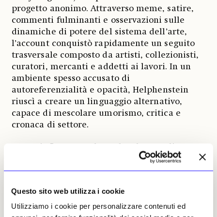
progetto anonimo. Attraverso meme, satire,
commenti fulminanti e osservazioni sulle
dinamiche di potere del sistema dell’arte,
l’account conquistò rapidamente un seguito
trasversale composto da artisti, collezionisti,
curatori, mercanti e addetti ai lavori. In un
ambiente spesso accusato di
autoreferenzialità e opacità, Helphenstein
riuscì a creare un linguaggio alternativo,
capace di mescolare umorismo, critica e
cronaca di settore.
La sua influenza andava oltre la semplice
satira. Alcuni suoi interventi contribuirono ad
amplificare dibattiti interni al mondo
dell’arte, inclusi casi legati a comportamenti
Questo sito web utilizza i cookie
impropri e dinamiche di potere all’interno
delle gallerie. In altri momenti, invece, i suoi
Utilizziamo i cookie per personalizzare contenuti ed
commenti suscitarono polemiche e accuse di