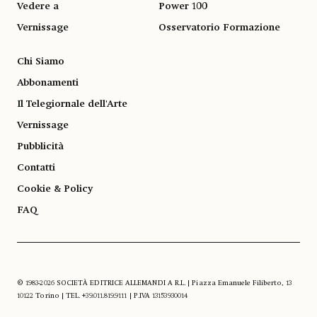
Vedere a
Power 100
Vernissage
Osservatorio Formazione
Chi Siamo
Abbonamenti
Il Telegiornale dell'Arte
Vernissage
Pubblicità
Contatti
Cookie & Policy
FAQ
© 1983-2026 SOCIETÀ EDITRICE ALLEMANDI A R.L. | Piazza Emanuele Filiberto, 13
10122 Torino | TEL. +39.011.819.9111 | P.IVA 13153930014