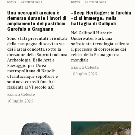
NEWS
ARCHEOLOGIA
NEWS
ARCHEOLOGIA
«Deep Heritage»: in Turchia
Una necropoli arcaica è
«ci si immerge» nella
riemersa durante i lavori di
battaglia di Gallipoli
ampliamento del pastificio
Garofalo a Gragnano
Nel Gallipoli Historic
Underwater Park una
Sono stati presentati i risultati
sofisticata tecnologia rallenta
della campagna di scavi in via
il processo di corrosione dei
dei Pastai condotta sotto la
relitti della Prima guerra
direzione della Soprintendenza
mondiale
Archeologia, Belle Arti e
Paesaggio per l’Area
Bianca Celeste
metropolitana di Napoli:
10 luglio 2026
ottantacinque sepolture e
sontuosi corredi funebri
risalenti al VI secolo a.C.
Bianca Celeste
16 luglio 2026