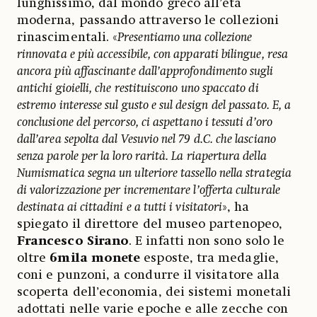
lunghissimo, dal mondo greco all’età
moderna, passando attraverso le collezioni
rinascimentali. «
Presentiamo una collezione
rinnovata e più accessibile, con apparati bilingue, resa
ancora più affascinante dall’approfondimento sugli
antichi gioielli, che restituiscono uno spaccato di
estremo interesse sul gusto e sul design
del passato. E, a
conclusione del percorso, ci aspettano i tessuti d’oro
dall’area sepolta dal Vesuvio nel 79 d.C. che lasciano
senza parole per la loro rarità. La riapertura della
Numismatica segna un ulteriore tassello nella strategia
di valorizzazione per incrementare l’offerta culturale
destinata ai cittadini e a tutti i visitatori
», ha
spiegato il direttore del museo partenopeo,
Francesco Sirano
. E infatti non sono solo le
oltre
6mila monete
esposte, tra medaglie,
coni e punzoni, a condurre il visitatore alla
scoperta dell’economia, dei sistemi monetali
adottati nelle varie epoche e alle zecche con