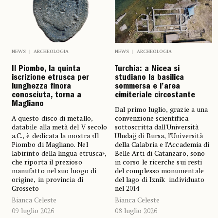
NEWS
ARCHEOLOGIA
NEWS
ARCHEOLOGIA
Il Piombo, la quinta
Turchia: a Nicea si
iscrizione etrusca per
studiano la basilica
lunghezza finora
sommersa e l’area
conosciuta, torna a
cimiteriale circostante
Magliano
Dal primo luglio, grazie a una
A questo disco di metallo,
convenzione scientifica
databile alla metà del V secolo
sottoscritta dall’Università
a.C., è dedicata la mostra «Il
Uludağ di Bursa, l’Università
Piombo di Magliano. Nel
della Calabria e l’Accademia di
labirinto della lingua etrusca»,
Belle Arti di Catanzaro, sono
che riporta il prezioso
in corso le ricerche sui resti
manufatto nel suo luogo di
del complesso monumentale
origine, in provincia di
del lago di Iznik individuato
Grosseto
nel 2014
Bianca Celeste
Bianca Celeste
09 luglio 2026
08 luglio 2026