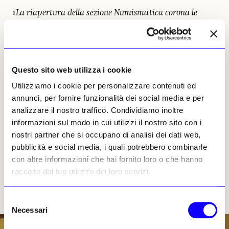
«
La riapertura della sezione Numismatica corona le
rigorose attività di studio e ricerca nel ricchissimo
Medagliere del Museo Archeologico Nazionale di Napoli,
collezione eccezionale non solo per il numero di esemplari
conservati (circa 160mila), ma anche per l’estensione
Questo sito web utilizza i cookie
temporale e la varietà delle zecche emittenti. Quella che
Utilizziamo i cookie per personalizzare contenuti ed
raccontiamo non è una semplice raccolta di monete, ma
annunci, per fornire funzionalità dei social media e per
un vero e proprio viaggio sorprendente per la sua
analizzare il nostro traffico. Condividiamo inoltre
multiformità, un viaggio nel tempo e nello spazio che ci
informazioni sul modo in cui utilizzi il nostro sito con i
porta dall’antica Grecia all’Italia e alle altre regioni
nostri partner che si occupano di analisi dei dati web,
dell’Impero romano, dai mercati popolari alle grandi
pubblicità e social media, i quali potrebbero combinarle
corti rinascimentali. Un viaggio, infine, anche nella
con altre informazioni che hai fornito loro o che hanno
storia stessa del Museo: non a caso l’allestimento è
raccolto dal tuo utilizzo dei loro servizi.
aperto simbolicamente dal busto di Giuseppe Fiorelli,
principale ordinatore della sezione numismatica
dell’Istituto
».
Selezione
Necessari
del
consenso