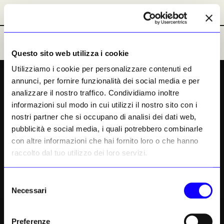
OPINIONI & RUBRICHE
PRIMATTORI
RUBRICHE
Abbonamenti
Abbonamenti
Ultime Notizie
Ultime Notizie
Questo sito web utilizza i cookie
PREMIUM
Utilizziamo i cookie per personalizzare contenuti ed
annunci, per fornire funzionalità dei social media e per
Mimmo Paladino: «Sono un
analizzare il nostro traffico. Condividiamo inoltre
cavaliere errante e
informazioni sul modo in cui utilizzi il nostro sito con i
nostri partner che si occupano di analisi dei dati web,
rabdomante»
pubblicità e social media, i quali potrebbero combinarle
con altre informazioni che hai fornito loro o che hanno
Il viaggio, il mito, il nomadismo stilistico e
raccolto dal tuo utilizzo dei loro servizi.
una straordinaria poliedricità espressiva sono
i moventi e gli strumenti alla base della
Selezione
cinquantennale ricerca dell’artista campano,
Necessari
del
ora impegnato in un trittico di mostre in
consenso
Umbria
Preferenze