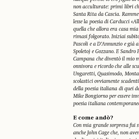
non acculturate: primi libri c
Santa Rita da Cascia. Rammen
lesse la poesia di Carducci «Al
quella che allora era casa mia
rimasi folgorato. Iniziai subit
Pascoli e a D’Annunzio e già a
Spoleto) e Gozzano. E Sandro P
Campana che diventò il mio mi
onnivora e ricordo che alle scu
Ungaretti, Quasimodo, Montale
scolastici ovviamente scadent
della poesia italiana di quei d
Mike Bongiorno per essere inv
poesia italiana contemporan
E come andò?
Con mia grande sorpresa fui s
anche John Cage che, non avend