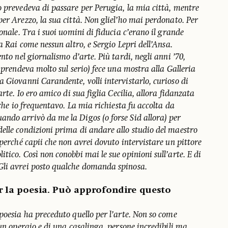
o prevedeva di passare per Perugia, la mia città, mentre
er Arezzo, la sua città. Non gliel’ho mai perdonato. Per
onale. Tra i suoi uomini di fiducia c’erano il grande
a Rai come nessun altro, e Sergio Lepri dell’Ansa.
nto nel giornalismo d’arte. Più tardi, negli anni ’70,
i prendeva molto sul serio) fece una mostra alla Galleria
 Giovanni Carandente, volli intervistarlo, curioso di
arte. Io ero amico di sua figlia Cecilia, allora fidanzata
 che io frequentavo. La mia richiesta fu accolta da
ndo arrivò da me la Digos (o forse Sid allora) per
elle condizioni prima di andare allo studio del maestro
 perché capii che non avrei dovuto intervistare un pittore
tico. Così non conobbi mai le sue opinioni sull’arte. E di
Gli avrei posto qualche domanda spinosa.
r la poesia. Può approfondire questo
poesia ha preceduto quello per l’arte. Non so come
 un operaio e di una casalinga, persone incredibili ma