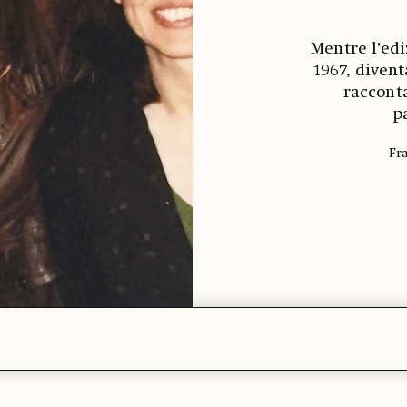
Mentre l’edi
1967, diven
racconta
p
Fra