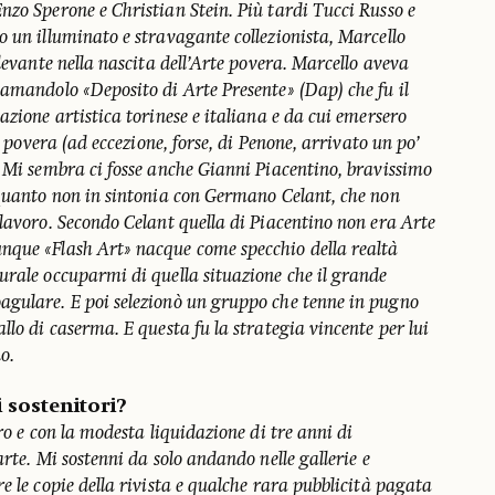
nzo Sperone e Christian Stein. Più tardi Tucci Russo e
 un illuminato e stravagante collezionista, Marcello
ilevante nella nascita dell’Arte povera. Marcello aveva
iamandolo «Deposito di Arte Presente» (Dap) che fu il
azione artistica torinese e italiana e da cui emersero
te povera (ad eccezione, forse, di Penone, arrivato un po’
. Mi sembra ci fosse anche Gianni Piacentino, bravissimo
 quanto non in sintonia con Germano Celant, che non
lavoro. Secondo Celant quella di Piacentino non era Arte
nque «Flash Art» nacque come specchio della realtà
urale occuparmi di quella situazione che il grande
gulare. E poi selezionò un gruppo che tenne in pugno
llo di caserma. E questa fu la strategia vincente per lui
no.
 sostenitori?
ro e con la modesta liquidazione di tre anni di
rte. Mi sostenni da solo andando nelle gallerie e
e le copie della rivista e qualche rara pubblicità pagata