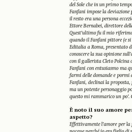
del Sole che in un primo temp
Fanfani impose la deviazione p
il resto era una persona eccezi
Ettore Bernabei, direttore dell
Quest’ultimo fu il mio riferime
quando il Fanfani pittore (e s
Editalia a Roma, presentato da
conoscere la sua opinione sull’
con il gallerista Cleto Polcina
Fanfani con entusiasmo ma qua
farmi delle domande e pormi d
Fanfani, declinai la proposta,
ma un potente personaggio poli
questo mi rammarico un po’. 
È noto il suo amore pe
aspetto?
Effettivamente l’amore per la 
nacque perché io ero figlio di