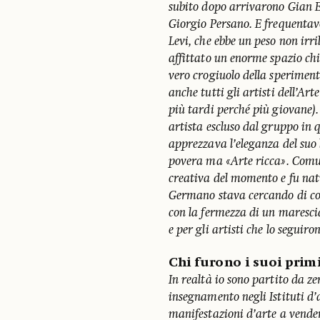
subito dopo arrivarono Gian E
Giorgio Persano. E frequentavo
Levi, che ebbe un peso non irr
affittato un enorme spazio ch
vero crogiuolo della speriment
anche tutti gli artisti dell’Ar
più tardi perché più giovane)
artista escluso dal gruppo in
apprezzava l’eleganza del suo 
povera ma «Arte ricca». Comu
creativa del momento e fu nat
Germano stava cercando di coa
con la fermezza di un marescia
e per gli artisti che lo seguiro
Chi furono i suoi primi
In realtà io sono partito da ze
insegnamento negli Istituti d’a
manifestazioni d’arte a vender