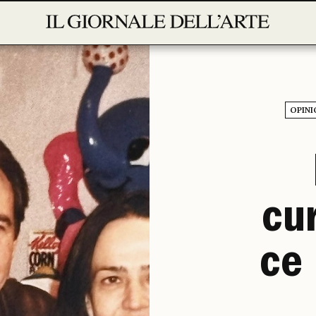
OPINI
cur
ce 