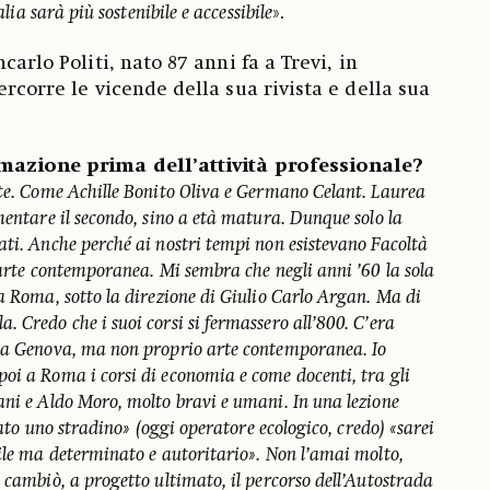
alia sarà più sostenibile e accessibile
».
carlo Politi, nato 87 anni fa a Trevi, in
ercorre le vicende della sua rivista e della sua
mazione prima dell’attività professionale?
rte. Come Achille Bonito Oliva e Germano Celant. Laurea
mentare il secondo, sino a età matura. Dunque solo la
ati. Anche perché ai nostri tempi non esistevano Facoltà
 arte contemporanea. Mi sembra che negli anni ’60 la sola
a Roma, sotto la direzione di Giulio Carlo Argan. Ma di
 Credo che i suoi corsi si fermassero all’800. C’era
i a Genova, ma non proprio arte contemporanea. Io
oi a Roma i corsi di economia e come docenti, tra gli
ani e Aldo Moro, molto bravi e umani. In una lezione
stato uno stradino» (oggi operatore ecologico, credo) «sarei
mile ma determinato e autoritario». Non l’amai molto,
 cambiò, a progetto ultimato, il percorso dell’Autostrada