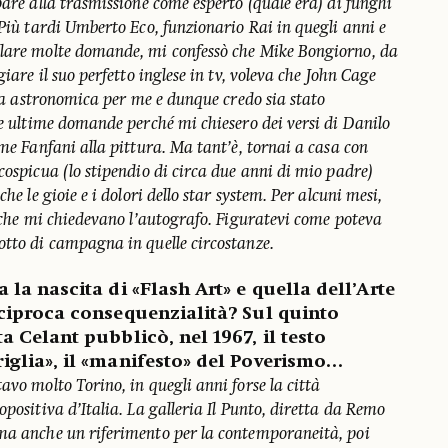
pare alla trasmissione come esperto (quale era) di funghi
 Più tardi Umberto Eco, funzionario Rai in quegli anni e
ulare molte domande, mi confessò che Mike Bongiorno, da
giare il suo perfetto inglese in tv, voleva che John Cage
ifra astronomica per me e dunque credo sia stato
le ultime domande perché mi chiesero dei versi di Danilo
ome Fanfani alla pittura. Ma tant’è, tornai a casa con
cospicua (lo stipendio di circa due anni di mio padre)
he le gioie e i dolori dello star system. Per alcuni mesi,
n che mi chiedevano l’autografo. Figuratevi come poteva
otto di campagna in quelle circostanze.
 la nascita di «Flash Art» e quella dell’Arte
eciproca consequenzialità? Sul quinto
a Celant pubblicò, nel 1967, il testo
iglia», il «manifesto» del Poverismo…
avo molto Torino, in quegli anni forse la città
opositiva d’Italia. La galleria Il Punto, diretta da Remo
ma anche un riferimento per la contemporaneità, poi