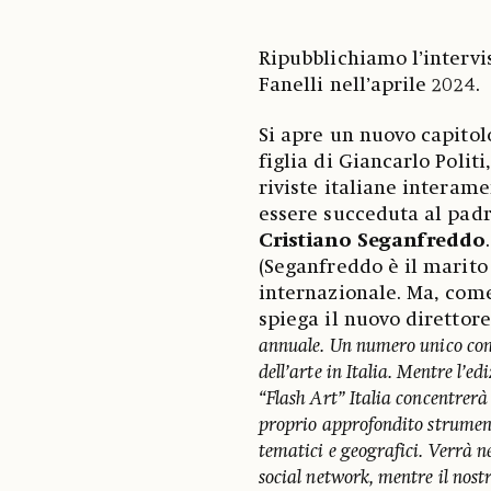
Ripubblichiamo l’intervis
Fanelli nell’aprile 2024.
Si apre un nuovo capitolo
figlia di Giancarlo Polit
riviste italiane interam
essere succeduta al padre
Cristiano Seganfreddo
(Seganfreddo è il marito 
internazionale. Ma, come
spiega il nuovo direttore
annuale. Un numero unico con 
dell’arte in Italia. Mentre l’e
“Flash Art” Italia concentrerà 
proprio approfondito strument
tematici e geografici. Verrà ne
social network, mentre il nost