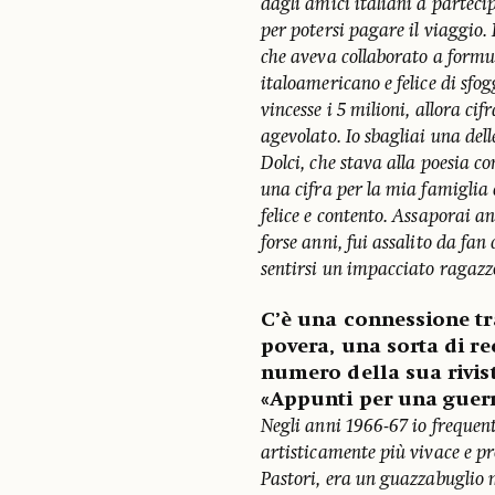
dagli amici italiani a parteci
per potersi pagare il viaggio.
che aveva collaborato a form
italoamericano e felice di sfog
vincesse i 5 milioni, allora c
agevolato. Io sbagliai una del
Dolci, che stava alla poesia c
una cifra per la mia famiglia 
felice e contento. Assaporai anc
forse anni, fui assalito da fa
sentirsi un impacciato ragazz
C’è una connessione tra
povera, una sorta di r
numero della sua rivist
«Appunti per una guerr
Negli anni 1966-67 io frequent
artisticamente più vivace e pr
Pastori, era un guazzabuglio 