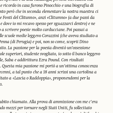
he ricordo in casa furono Pinocchio e una biografia di
to però che in seconda elementare la nostra maestra ci
le Fonti del Clitunno», anzi «Clitumno» (a due passi da
 e dove io mi recavo spesso per sguazzarci dentro) e ne
o a scrivere poesie molto carducciane. Poi passai a
lle scuole medie leggevo Corazzini (che aveva studiato a
enna (di Perugia) e poi, non so come, scoprii Dino
to. La passione per la poesia diventò un’ossessione
ole superiori, studente svogliato, io sotto il banco leggevo
, Saba e addirittura Ezra Pound. Con risultati
i. Questa mia passione mi portò a un’ottima conoscenza
ecenni, a tal punto che a 18 anni scrissi una cartolina a
itato a «Lascia o Raddoppia», proponendomi per la
ea.
ubito chiamato. Alla prova di ammissione con me c’era
o mezzi per tornare negli Stati Uniti, fu sollecitato