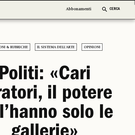
Abbonamenti
Abbonamenti
CERCA
CERCA
ONI & RUBRICHE
IL SISTEMA DELL'ARTE
OPINIONI
Politi: «Cari
atori, il potere
l’hanno solo le
gallerie»