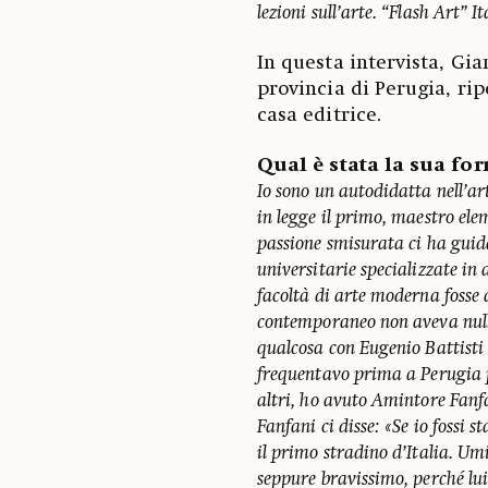
lezioni sull’arte. “Flash Art” It
In questa intervista, Gian
provincia di Perugia, rip
casa editrice.
Qual è stata la sua for
Io sono un autodidatta nell’a
in legge il primo, maestro ele
passione smisurata ci ha guid
universitarie specializzate in
facoltà di arte moderna fosse 
contemporaneo non aveva nulla.
qualcosa con Eugenio Battist
frequentavo prima a Perugia p
altri, ho avuto Amintore Fanf
Fanfani ci disse: «Se io fossi 
il primo stradino d’Italia. U
seppure bravissimo, perché lui