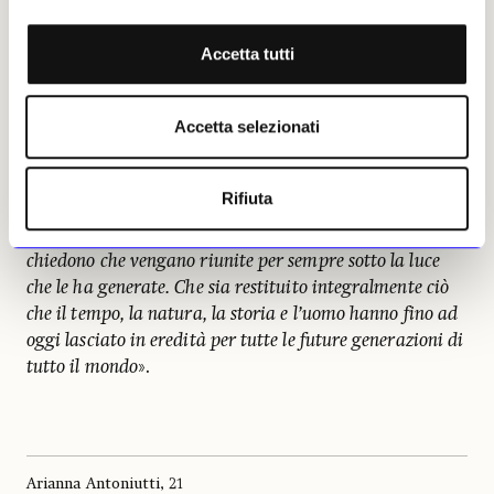
scavi, e il sacro e l’eterno delle sculture presenti nel
Nuovo Museo dell’Acropoli sovrastante, si fondono e si
Accetta tutti
uniscono contestualizzandosi, creando un’esperienza che
il visitatore, cittadino del nostro mondo, non avrebbe la
Accetta selezionati
possibilità di vivere altrove
».
«
Le sculture del Partenone
, ha concluso
Rifiuta
Stampolidis,
appartengono al corpo stesso del
monumento, e la Grecia e l’intero mondo civilizzato
chiedono che vengano riunite per sempre sotto la luce
che le ha generate. Che sia restituito integralmente ciò
che il tempo, la natura, la storia e l’uomo hanno fino ad
oggi lasciato in eredità per tutte le future generazioni di
tutto il mondo
».
Arianna Antoniutti, 21