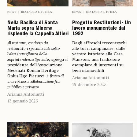
NEWS
RESTAURO E TUTELA
NEWS
RESTAURO E TUTELA
Nella Basilica di Santa
Progetto Restituzioni • Un
Maria sopra Minerva
lavoro monumentale dal
risplende la Cappella Altieri
1992
«
Il restauro, condotto da
Dagli affreschi trecenteschi
restauratori specializzati sotto
alle torri campanarie, dalle
l’alta sorveglianza della
vetrate istoriate alla Casa
Soprintendenza Special
e, spiega il
Manzoni, una tradizione
presidente dell’Associazione
esemplare di interventi su
Mecenati Roman Heritage
beni inamovibili
Onlus Ugo Pierucci,
è frutto di
Arianna Antoniutti
una virtuosa collaborazione fra
19 dicembre 2025
pubblico e privato
»
Arianna Antoniutti
13 gennaio 2026