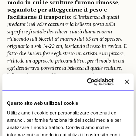
modo in cui le sculture furono rimosse,
segandole per alleggerirne il peso e
facilitarne il trasporto
: «
L’insistenza di questi
predatori nel voler catturare la bellezza posta sulla
superficie frontale dei rilievi, causò danni enormi
riducendo tali blocchi di marmo dai 65 cm di spessore
originario a soli 14-23 cm, lasciando il resto in rovina. Il
fatto che Lusieri fosse egli stesso un artista e un pittore,
richiede un approccio psicoanalitico, per il modo in cui
egli desiderava possedere la bellezza di quelle sculture,
bellezza che non avrebbe certamente mai potuto
raggiungere attraverso la sua arte
».
Al termine della parte storica, il discorso di
Questo sito web utilizza i cookie
Stampolidis si è concentrato sugli
sforzi più
recenti messi in atto per riunire le sculture
.
Utilizziamo i cookie per personalizzare contenuti ed
«
In occasione del 200mo anniversario della morte di
annunci, per fornire funzionalità dei social media e per
Lord Byron (2024), abbiamo organizzato una mostra,
analizzare il nostro traffico. Condividiamo inoltre
corredata da un mio libro, riguardante le menzogne
informazioni sul modo in cui utilizzi il nostro sito con i