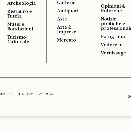
Gallerie
Archeologia
Opinioni &
Antiquari
Rubriche
Restauro e
Tutela
Aste
Notizie
politiche e
Musei e
Arte &
professional
Fondazioni
Imprese
Fotografia
Turismo
Mercato
Culturale
Vedere a
Vernissage
 Torino | TEL. +39.011.819.9111 | P.IVA
S