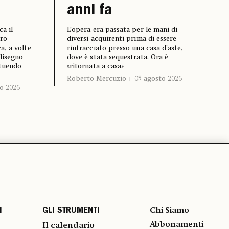
anni fa
a il
L’opera era passata per le mani di
ro
diversi acquirenti prima di essere
a, a volte
rintracciato presso una casa d’aste,
 disegno
dove è stata sequestrata. Ora è
ituendo
«ritornata a casa»
Roberto Mercuzio
05 agosto 2026
o 2026
I
GLI STRUMENTI
Chi Siamo
Abbonamenti
Il calendario