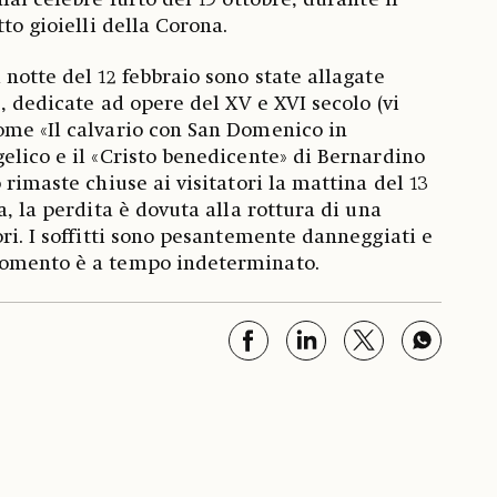
mai celebre furto del 19 ottobre, durante il
tto gioielli della Corona.
notte del 12 febbraio sono state allagate
), dedicate ad opere del XV e XVI secolo (vi
ome «Il calvario con San Domenico in
elico e il «Cristo benedicente» di Bernardino
 rimaste chiuse ai visitatori la mattina del 13
a, la perdita è dovuta alla rottura di una
ri. I soffitti sono pesantemente danneggiati e
momento è a tempo indeterminato.