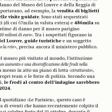
a danno del Museo del Louvre e della Reggia di
mportavano, ad esempio, la
vendita di biglietti
le visite guidate
. Sono stati sequestrati
i (di cui 67mila in valuta estera) e
486mila
su
e stime di danno per il museo parigino
 10 milioni di euro
». Tra i sospettati figurano in
del Louvre
,
guide turistiche
e un soggetto
o la rete
», precisa ancora il ministero pubblico.
l museo più visitato al mondo, l’istituzione
un aumento e una diversificazione delle frodi nella
ha messo in atto un piano di lotta «
strutturato
»,
ropri team e le forze di polizia. Secondo una
i,
le frodi al centro dell’indagine sarebbero
 2024
.
l quotidiano «Le Parisien», questo caso è
sta di eventi che hanno recentemente colpito il