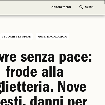
Abbonamenti
Abbonamenti
CERCA
CERCA
I LUOGHI E LE OPERE
MUSEI E FONDAZIONI
vre senza pace:
frode alla
glietteria. Nove
esti, danni per