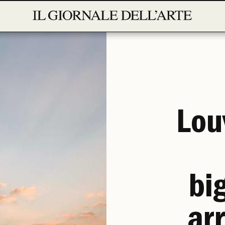
Lou
bi
arr