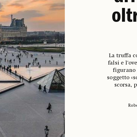
olt
La truffa 
falsi e l’o
figurano 
soggetto «s
scorsa, 
Robe