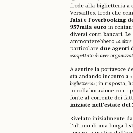
frode alla biglietteria 
Versailles, frodi che co
falsi
e l’
overbooking del
957mila euro
in contant
diversi conti bancari. L
ammonterebbero «
a oltre
particolare
due agenti 
«
sospettato di aver organizzat
A sentire la portavoce de
sta andando incontro a «
biglietteria
»; in risposta, 
in collaborazione con i p
fonte al corrente dei fatt
iniziate nell’estate del
Rivelato inizialmente da
l’ultimo di una lunga li