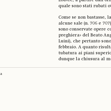
Louvre, a partire dall’or
quale sono stati rubati o
Come se non bastasse, la 
alcune sale (n. 706 e 707
sono conservate opere c
preghiera» del Beato Ang
Luini), che pertanto sono
febbraio. A quanto risult
tubatura ai piani superio
dunque la chiusura al 
ta