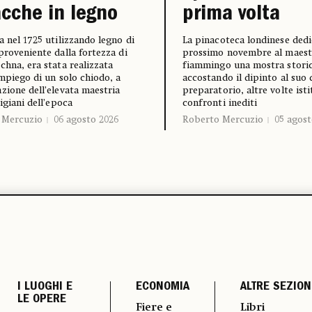
cche in legno
prima volta
a nel 1725 utilizzando legno di
La pinacoteca londinese dedic
proveniente dalla fortezza di
prossimo novembre al maest
chna, era stata realizzata
fiammingo una mostra storic
impiego di un solo chiodo, a
accostando il dipinto al suo
zione dell’elevata maestria
preparatorio, altre volte ist
igiani dell’epoca
confronti inediti
 Mercuzio
06 agosto 2026
Roberto Mercuzio
05 agost
I LUOGHI E
ECONOMIA
ALTRE SEZION
LE OPERE
Fiere e
Libri