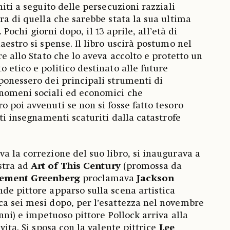
niti a seguito delle persecuzioni razziali
ra di quella che sarebbe stata la sua ultima
. Pochi giorni dopo, il 13 aprile, all’età di
aestro si spense. Il libro uscirà postumo nel
re allo Stato che lo aveva accolto e protetto un
 etico e politico destinato alle future
ponessero dei principali strumenti di
nomeni sociali ed economici che
o poi avvenuti se non si fosse fatto tesoro
iti insegnamenti scaturiti dalla catastrofe
a la correzione del suo libro, si inaugurava a
stra ad
Art of This Century
(promossa da
ement Greenberg
proclamava
Jackson
de pittore apparso sulla scena artistica
a sei mesi dopo, per l’esattezza nel novembre
anni) e impetuoso pittore Pollock arriva alla
vita. Si sposa con la valente pittrice
Lee