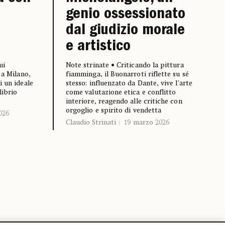
genio ossessionato
dal giudizio morale
e artistico
ui
Note strinate • Criticando la pittura
 a Milano,
fiamminga, il Buonarroti riflette su sé
i un ideale
stesso: influenzato da Dante, vive l’arte
librio
come valutazione etica e conflitto
interiore, reagendo alle critiche con
orgoglio e spirito di vendetta
026
Claudio Strinati
19 marzo 2026