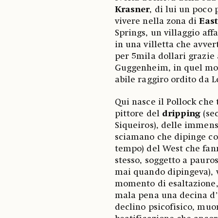
Krasner
, di lui un poco 
vivere nella zona di
Eas
Springs, un villaggio aff
in una villetta che avve
per 5mila dollari grazie 
Guggenheim, in quel mom
abile raggiro ordito da L
Qui nasce il Pollock che
pittore del
dripping
(sec
Siqueiros), delle immense
sciamano che dipinge com
tempo) del West che fann
stesso, soggetto a pauros
mai quando dipingeva), v
momento di esaltazione, 
mala pena una decina d’a
declino psicofisico, muo