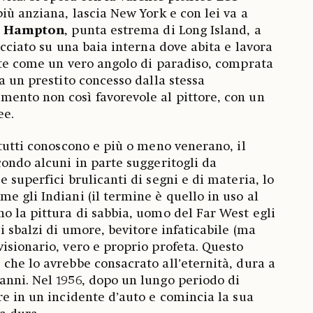
più anziana, lascia New York e con lei va a
t Hampton
, punta estrema di Long Island, a
acciato su una baia interna dove abita e lavora
rte come un vero angolo di paradiso, comprata
a un prestito concesso dalla stessa
ento non così favorevole al pittore, con un
ee.
 tutti conoscono e più o meno venerano, il
ondo alcuni in parte suggeritogli da
 superfici brulicanti di segni e di materia, lo
e gli Indiani (il termine è quello in uso al
o la pittura di sabbia, uomo del Far West egli
i sbalzi di umore, bevitore infaticabile (ma
isionario, vero e proprio profeta. Questo
che lo avrebbe consacrato all’eternità, dura a
nni. Nel 1956, dopo un lungo periodo di
re in un incidente d’auto e comincia la sua