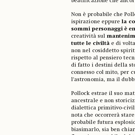
beatificazione che anco
Non è probabile che Pollo
ispirazione eppure
la c
sommi personaggi è e
creatività sul
mantenime
tutte le civiltà
e di volta
non nel cosiddetto spirit
rispetto al pensiero tec
di fatto i destini della s
connesso col mito, per cu
l’astronomia, ma il dubbi
Pollock estrae il suo ma
ancestrale e non storiciz
dialettica primitivo-civil
nota che occorrerà stare
probabile futura esplosio
biasimarlo, sia ben chia