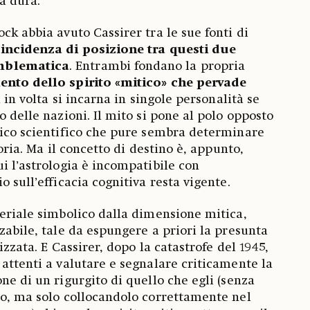
ra dura.
ck abbia avuto Cassirer tra le sue fonti di
oincidenza di posizione tra questi due
mblematica
. Entrambi fondano la propria
nto dello spirito «mitico»
che pervade
 in volta si incarna in singole personalità se
o delle nazioni. Il mito si pone al polo opposto
nico scientifico che pure sembra determinare
toria. Ma il concetto di destino è, appunto,
i l’astrologia è incompatibile con
o sull’efficacia cognitiva resta vigente.
teriale simbolico dalla dimensione mitica,
zabile, tale da espungere a priori la presunta
izzata. E Cassirer, dopo la catastrofe del 1945,
 attenti a valutare e segnalare criticamente la
ne di un rigurgito di quello che egli (senza
ro, ma solo collocandolo correttamente nel