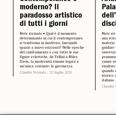
Pala
moderno? Il
dell
paradosso artistico
disc
di tutti i giorni
Note str
Note strinate • Qual è il momento
una scie
determinante in cui il contemporaneo
materia 
si trasforma in moderno, lasciando
guidare 
spazio a nuovi orizzonti? Nelle epoche
osservaz
del cambiamento e con tutte le sue
prammati
figure eclettiche, da Fellini a Miles
vanno es
Davis, la modernità rimane legata a
risultat
un’unica costante: la giovinezza
quando n
Claudio Strinati
20 luglio 2026
storico 
italiano
Claudio 