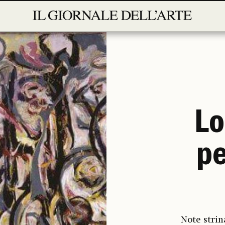
Lo
pe
Note strin